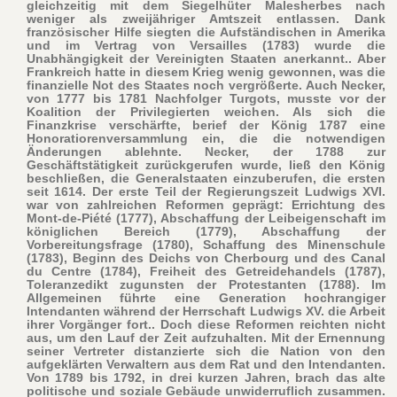
gleichzeitig mit dem Siegelhüter Malesherbes nach
weniger als zweijähriger Amtszeit entlassen. Dank
französischer Hilfe siegten die Aufständischen in Amerika
und im Vertrag von Versailles (1783) wurde die
Unabhängigkeit der Vereinigten Staaten anerkannt.. Aber
Frankreich hatte in diesem Krieg wenig gewonnen, was die
finanzielle Not des Staates noch vergrößerte. Auch Necker,
von 1777 bis 1781 Nachfolger Turgots, musste vor der
Koalition der Privilegierten weichen. Als sich die
Finanzkrise verschärfte, berief der König 1787 eine
Honoratiorenversammlung ein, die die notwendigen
Änderungen ablehnte. Necker, der 1788 zur
Geschäftstätigkeit zurückgerufen wurde, ließ den König
beschließen, die Generalstaaten einzuberufen, die ersten
seit 1614. Der erste Teil der Regierungszeit Ludwigs XVI.
war von zahlreichen Reformen geprägt: Errichtung des
Mont-de-Piété (1777), Abschaffung der Leibeigenschaft im
königlichen Bereich (1779), Abschaffung der
Vorbereitungsfrage (1780), Schaffung des Minenschule
(1783), Beginn des Deichs von Cherbourg und des Canal
du Centre (1784), Freiheit des Getreidehandels (1787),
Toleranzedikt zugunsten der Protestanten (1788). Im
Allgemeinen führte eine Generation hochrangiger
Intendanten während der Herrschaft Ludwigs XV. die Arbeit
ihrer Vorgänger fort.. Doch diese Reformen reichten nicht
aus, um den Lauf der Zeit aufzuhalten. Mit der Ernennung
seiner Vertreter distanzierte sich die Nation von den
aufgeklärten Verwaltern aus dem Rat und den Intendanten.
Von 1789 bis 1792, in drei kurzen Jahren, brach das alte
politische und soziale Gebäude unwiderruflich zusammen.