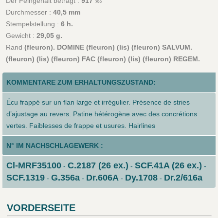
Der Feingehalt beträgt :
917 ‰
Durchmesser :
40,5 mm
Stempelstellung :
6 h.
Gewicht :
29,05 g.
Rand
(fleuron). DOMINE (fleuron) (lis) (fleuron) SALVUM.
(fleuron) (lis) (fleuron) FAC (fleuron) (lis) (fleuron) REGEM.
KOMMENTARE ZUM ERHALTUNGSZUSTAND:
Écu frappé sur un flan large et irrégulier. Présence de stries
d’ajustage au revers. Patine hétérogène avec des concrétions
vertes. Faiblesses de frappe et usures. Hairlines
N° IM NACHSCHLAGEWERK :
Cl-MRF35100
C.2187 (26 ex.)
SCF.41A (26 ex.)
-
-
-
SCF.1319
G.356a
Dr.606A
Dy.1708
Dr.2/616a
-
-
-
-
VORDERSEITE