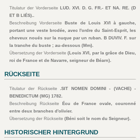
Titulatur der Vorderseite
LUD. XVI. D. G. FR.- ET NA. RE. (D
ET B LIÉS)..
Beschreibung Vorderseite
Buste de Louis XVI à gauche,
portant une veste brodée, avec l'ordre du Saint-Esprit, les
cheveux noués sur la nuque par un ruban. B DUVIV. F. sur
la tranche du buste ; au-dessous (Mm).
Übersetzung der Vorderseite
(Louis XVI, par la grâce de Dieu,
roi de France et de Navarre, seigneur de Béarn).
RÜCKSEITE
Titulatur der Rückseite
.SIT NOMEN DOMINI - (VACHE) -
BENEDICTUM (MG) 1782.
Beschreibung Rückseite
Écu de France ovale, couronné
entre deux branches d'olivier.
Übersetzung der Rückseite
(Béni soit le nom du Seigneur).
HISTORISCHER HINTERGRUND