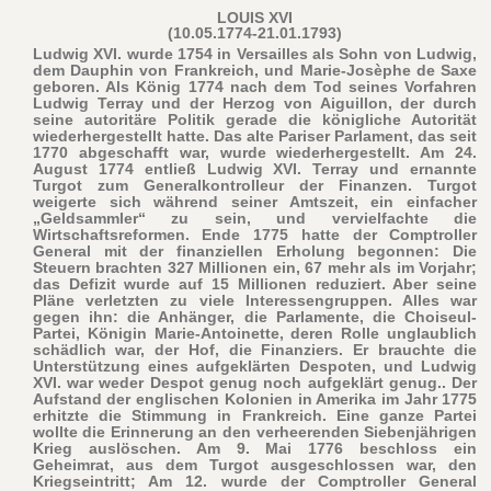
LOUIS XVI
(10.05.1774-21.01.1793)
Ludwig XVI. wurde 1754 in Versailles als Sohn von Ludwig,
dem Dauphin von Frankreich, und Marie-Josèphe de Saxe
geboren. Als König 1774 nach dem Tod seines Vorfahren
Ludwig Terray und der Herzog von Aiguillon, der durch
seine autoritäre Politik gerade die königliche Autorität
wiederhergestellt hatte. Das alte Pariser Parlament, das seit
1770 abgeschafft war, wurde wiederhergestellt. Am 24.
August 1774 entließ Ludwig XVI. Terray und ernannte
Turgot zum Generalkontrolleur der Finanzen. Turgot
weigerte sich während seiner Amtszeit, ein einfacher
„Geldsammler“ zu sein, und vervielfachte die
Wirtschaftsreformen. Ende 1775 hatte der Comptroller
General mit der finanziellen Erholung begonnen: Die
Steuern brachten 327 Millionen ein, 67 mehr als im Vorjahr;
das Defizit wurde auf 15 Millionen reduziert. Aber seine
Pläne verletzten zu viele Interessengruppen. Alles war
gegen ihn: die Anhänger, die Parlamente, die Choiseul-
Partei, Königin Marie-Antoinette, deren Rolle unglaublich
schädlich war, der Hof, die Finanziers. Er brauchte die
Unterstützung eines aufgeklärten Despoten, und Ludwig
XVI. war weder Despot genug noch aufgeklärt genug.. Der
Aufstand der englischen Kolonien in Amerika im Jahr 1775
erhitzte die Stimmung in Frankreich. Eine ganze Partei
wollte die Erinnerung an den verheerenden Siebenjährigen
Krieg auslöschen. Am 9. Mai 1776 beschloss ein
Geheimrat, aus dem Turgot ausgeschlossen war, den
Kriegseintritt; Am 12. wurde der Comptroller General