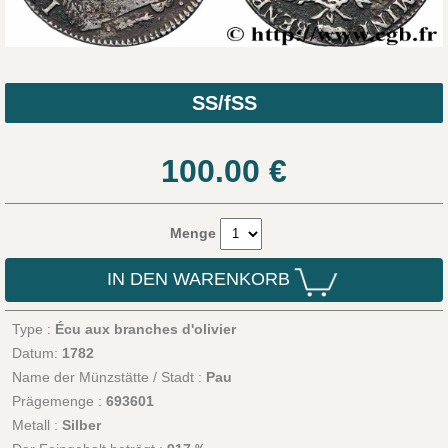
SS/fSS
100.00
€
Menge
IN DEN WARENKORB
Type :
Écu aux branches d'olivier
Datum:
1782
Name der Münzstätte / Stadt :
Pau
Prägemenge :
693601
Metall :
Silber