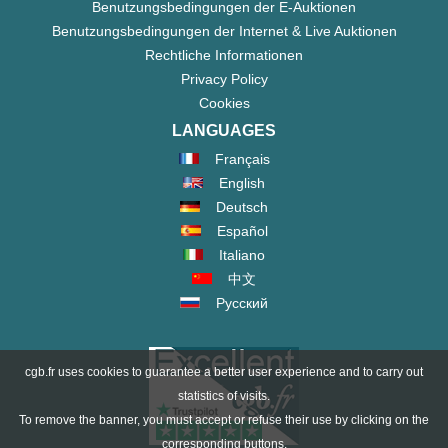
Benutzungsbedingungen der E-Auktionen
Benutzungsbedingungen der Internet & Live Auktionen
Rechtliche Informationen
Privacy Policy
Cookies
LANGUAGES
Français
English
Deutsch
Español
Italiano
中文
Русский
cgb.fr uses cookies to guarantee a better user experience and to carry out
statistics of visits.
To remove the banner, you must accept or refuse their use by clicking on the
corresponding buttons.