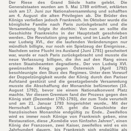
Der Riese des Grand Siècle hatte gelebt. Die
Generalstaaten wurden am 5. Mai 1789 eröffnet, erklärten
sich am 17. Juni zur Nationalversammlung und schafften
am 4. August die alten Privilegien ab. Die Brüder des
Königs verließen jedoch Frankreich. Im Oktober wurde die
königliche Familie nach Paris zurückgebracht und die
Versammlung folgte ihr dorthin: Von nun an sollte die
Geschichte Frankreichs in der Hauptstadt geschrieben
werden.. Die Revolution ging weiter, und im Laufe der Zeit
war Ludwig XVI., der die laufenden Veränderungen nur
mündlich billigte, nur noch ein Spielzeug der Ereignisse..
Nachdem seine Flucht ins Ausland (Juni 1791) gescheitert
war, wurde er nach Paris zurückgebracht und musste die
neue Verfassung billigen, die ihn auf den Rang eines
ersten Staatsbeamten degradierte.. Der von Ludwig XVI.
gewünschte Krieg gegen Österreich (April 1792)
beschleunigte den Sturz des Regimes. Unter dem Vorwurf
der Doppelzüngigkeit wurde der König durch den Pariser
Aufstand gestürzt und die gesetzgebende Versammlung
musste die Abschaffung der Monarchie befürworten (10.
August 1792), bevor sie einem Nationalkonvent Platz
machte. Vor diesem Gremium fand der Prozess gegen den
König statt (Dezember 1792-1793), der zum Tode verurteilt
und am 21. Januar 1793 hingerichtet wurde.. Mit der
Herrschaft Ludwigs XVI. geht die Geschichte der
französischen Monarchie endgültig zu Ende.. Zweifellos
wird es immer noch Könige von Frankreich geben, eine
Restauration, diese „Komödie von fünfzehn Jahren“, einen
König der Franzosen, zwei Kaiser, zweifellos wird es ein
Jahrhundert dauern, bis Frankreich sich endgültig als