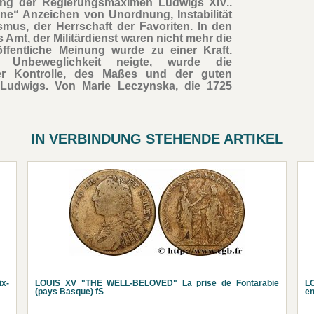
lung der Regierungsmaximen Ludwigs XIV..
ine“ Anzeichen von Unordnung, Instabilität
smus, der Herrschaft der Favoriten. In den
s Amt, der Militärdienst waren nicht mehr die
ffentliche Meinung wurde zu einer Kraft.
 Unbeweglichkeit neigte, wurde die
der Kontrolle, des Maßes und der guten
t Ludwigs. Von Marie Leczynska, die 1725
IN VERBINDUNG STEHENDE ARTIKEL
x-
LOUIS XV "THE WELL-BELOVED" La prise de Fontarabie
L
(pays Basque) fS
e