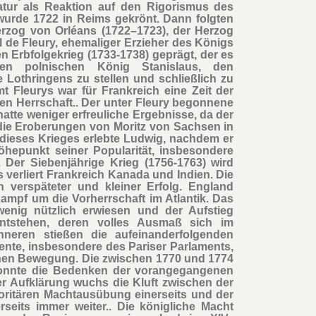
atur als Reaktion auf den Rigorismus des
wurde 1722 in Reims gekrönt. Dann folgten
erzog von Orléans (1722–1723), der Herzog
 de Fleury, ehemaliger Erzieher des Königs
n Erbfolgekrieg (1733-1738) geprägt, der es
nten polnischen König Stanislaus, den
 Lothringens zu stellen und schließlich zu
t Fleurys war für Frankreich eine Zeit der
en Herrschaft.. Der unter Fleury begonnene
hatte weniger erfreuliche Ergebnisse, da der
die Eroberungen von Moritz von Sachsen in
dieses Krieges erlebte Ludwig, nachdem er
hepunkt seiner Popularität, insbesondere
. Der Siebenjährige Krieg (1756-1763) wird
s verliert Frankreich Kanada und Indien. Die
 verspäteter und kleiner Erfolg. England
Kampf um die Vorherrschaft im Atlantik. Das
wenig nützlich erwiesen und der Aufstieg
ntstehen, deren volles Ausmaß sich im
Inneren stießen die aufeinanderfolgenden
ente, insbesondere des Pariser Parlaments,
schen Bewegung. Die zwischen 1770 und 1774
 konnte die Bedenken der vorangegangenen
der Aufklärung wuchs die Kluft zwischen der
oritären Machtausübung einerseits und der
seits immer weiter.. Die königliche Macht