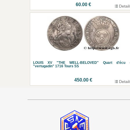
60.00 €
Detail
LOUIS XV "THE WELL-BELOVED" Quart d'écu d
"vertugadin" 1716 Tours SS
450.00 €
Detail