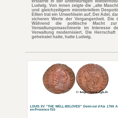
erstarrte in der unterwürfigen Wiederho
Ludwig. Von innen zeigte die „alte Masch
und gleichzeitigem ministeriellem Despoti
Eliten trat ein Unwohlsein auf; Der Adel, da
sicheren Werte der Vergangenheit. Die ö
Während die politische Macht zur
Verwaltungsmaschinerie im Interesse 
Verwaltung modernisiert. Die Herrschaf
geheiratet hatte, hatte Ludwig.
LOUIS XV "THE WELL-BELOVED" Demi-sol d'Aix 1769 Ai
en-Provence fSS