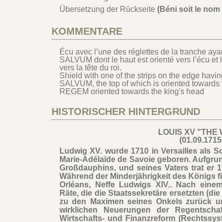
Übersetzung der Rückseite
(Béni soit le nom
KOMMENTARE
Écu avec l’une des réglettes de la tranche a
SALVUM dont le haut est orienté vers l’écu e
vers la tête du roi.
Shield with one of the strips on the edge h
SALVUM, the top of which is oriented towards 
REGEM oriented towards the king's head
HISTORISCHER HINTERGRUND
LOUIS XV "THE
(01.09.1715
Ludwig XV. wurde 1710 in Versailles als
Marie-Adélaïde de Savoie geboren. Aufgru
Großdauphins, und seines Vaters trat er 
Während der Minderjährigkeit des Königs fi
Orléans, Neffe Ludwigs XIV.. Nach eine
Räte, die die Staatssekretäre ersetzten (di
zu den Maximen seines Onkels zurück und
wirklichen Neuerungen der Regentschaf
Wirtschafts- und Finanzreform (Rechtssyst