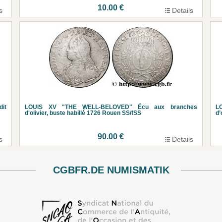
10.00 €
s
Details
it
LOUIS XV "THE WELL-BELOVED" Écu aux branches
L
d'olivier, buste habillé 1726 Rouen SS/fSS
d’
90.00 €
s
Details
CGBFR.DE NUMISMATIK