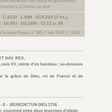
plaire présentant des surfaces granuleuses.
a tranche à 11 heures au droit
C.2122
L.698
SCF.22A (3 ex.)
-
-
-
-
2
Dr.557
Dy.1680
Cl.13 p. 95
-
-
-
 la vente Peuss, n° 395, 7 mai 2008, n° 1042
 ET NAV. REX..
Louis XV, ceinte d'un bandeau ; au-dessous
ar la grâce de Dieu, roi de France et de
 - E - .BENEDICTUM (MG) 1756.
, couronné entre deux branches d'olivier.