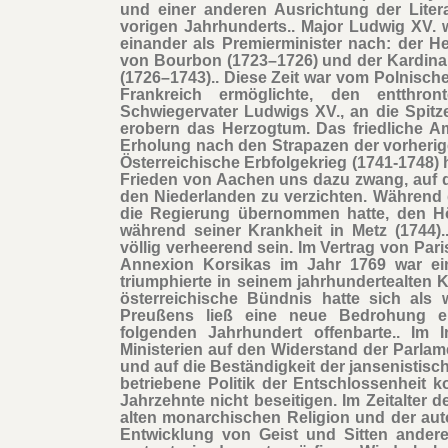
und einer anderen Ausrichtung der Liter
vorigen Jahrhunderts.. Major Ludwig XV. 
einander als Premierminister nach: der H
von Bourbon (1723–1726) und der Kardinal
(1726–1743).. Diese Zeit war vom Polnische
Frankreich ermöglichte, den entthro
Schwiegervater Ludwigs XV., an die Spitze
erobern das Herzogtum. Das friedliche Am
Erholung nach den Strapazen der vorherig
Österreichische Erbfolgekrieg (1741-1748) 
Frieden von Aachen uns dazu zwang, auf 
den Niederlanden zu verzichten. Während 
die Regierung übernommen hatte, den Hö
während seiner Krankheit in Metz (1744).
völlig verheerend sein. Im Vertrag von Pari
Annexion Korsikas im Jahr 1769 war ein
triumphierte in seinem jahrhundertealten 
österreichische Bündnis hatte sich als 
Preußens ließ eine neue Bedrohung e
folgenden Jahrhundert offenbarte.. Im 
Ministerien auf den Widerstand der Parlam
und auf die Beständigkeit der jansenisti
betriebene Politik der Entschlossenheit
Jahrzehnte nicht beseitigen. Im Zeitalter 
alten monarchischen Religion und der aut
Entwicklung von Geist und Sitten anderer