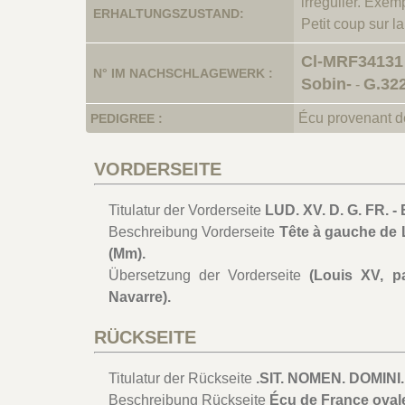
irrégulier. Exem
ERHALTUNGSZUSTAND:
Petit coup sur l
Cl-MRF34131
N° IM NACHSCHLAGEWERK :
Sobin-
G.32
-
Écu provenant de
PEDIGREE :
VORDERSEITE
Titulatur der Vorderseite
LUD. XV. D. G. FR. -
Beschreibung Vorderseite
Tête à gauche de 
(Mm).
Übersetzung der Vorderseite
(Louis XV, p
Navarre).
RÜCKSEITE
Titulatur der Rückseite
.SIT. NOMEN. DOMINI.
Beschreibung Rückseite
Écu de France ovale