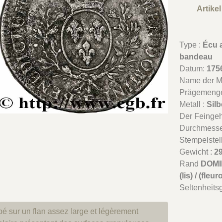
Artike
Type :
Écu a
bandeau
Datum:
175
Name der Mü
Prägemeng
Metall :
Silb
Der Feingeha
Durchmesse
Stempelstel
Gewicht :
29
Rand
DOMIN
(lis) / (fle
Seltenheits
pé sur un flan assez large et légèrement