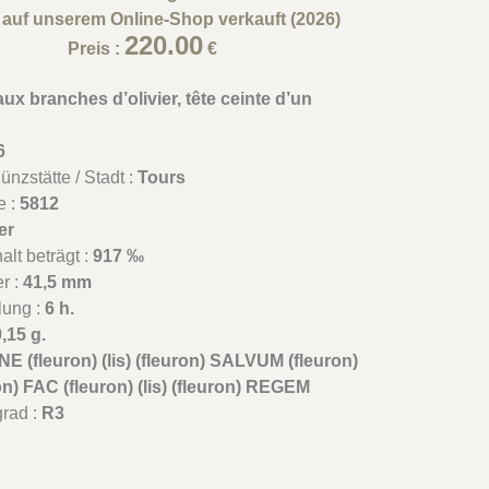
l auf unserem Online-Shop verkauft (2026)
220.00
Preis :
€
ux branches d’olivier, tête ceinte d’un
6
nzstätte / Stadt :
Tours
e :
5812
er
lt beträgt :
917 ‰
r :
41,5 mm
lung :
6 h.
,15 g.
E (fleuron) (lis) (fleuron) SALVUM (fleuron)
uron) FAC (fleuron) (lis) (fleuron) REGEM
grad :
R3