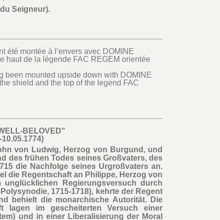
 du Seigneur).
yant été montée à l’envers avec DOMINE
t le haut de la légende FAC REGEM orientée
aving been mounted upside down with DOMINE
the shield and the top of the legend FAC
 WELL-BELOVED"
-10.05.1774)
 Sohn von Ludwig, Herzog von Burgund, und
nd des frühen Todes seines Großvaters, des
1715 die Nachfolge seines Urgroßvaters an.
el die Regentschaft an Philippe, Herzog von
m unglücklichen Regierungsversuch durch
e Polysynodie, 1715-1718), kehrte der Regent
 behielt die monarchische Autorität. Die
t lagen im gescheiterten Versuch einer
em) und in einer Liberalisierung der Moral