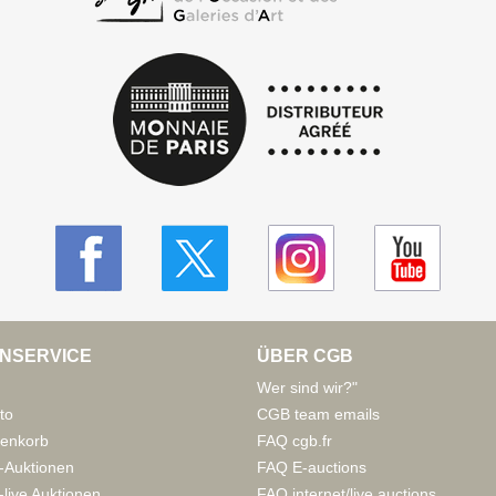
NSERVICE
ÜBER CGB
Wer sind wir?"
to
CGB team emails
enkorb
FAQ cgb.fr
-Auktionen
FAQ E-auctions
live Auktionen
FAQ internet/live auctions