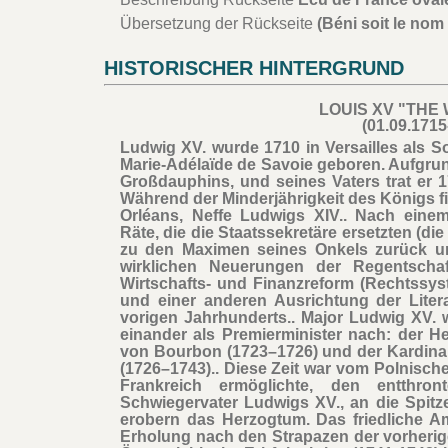
Übersetzung der Rückseite
(Béni soit le nom
HISTORISCHER HINTERGRUND
LOUIS XV "THE
(01.09.1715
Ludwig XV. wurde 1710 in Versailles als
Marie-Adélaïde de Savoie geboren. Aufgru
Großdauphins, und seines Vaters trat er 
Während der Minderjährigkeit des Königs fi
Orléans, Neffe Ludwigs XIV.. Nach eine
Räte, die die Staatssekretäre ersetzten (di
zu den Maximen seines Onkels zurück und
wirklichen Neuerungen der Regentschaf
Wirtschafts- und Finanzreform (Rechtssyst
und einer anderen Ausrichtung der Liter
vorigen Jahrhunderts.. Major Ludwig XV. 
einander als Premierminister nach: der H
von Bourbon (1723–1726) und der Kardinal
(1726–1743).. Diese Zeit war vom Polnische
Frankreich ermöglichte, den entthro
Schwiegervater Ludwigs XV., an die Spitze
erobern das Herzogtum. Das friedliche Am
Erholung nach den Strapazen der vorherig