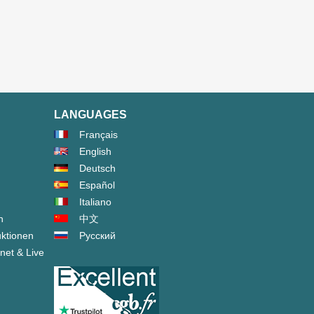
LANGUAGES
Français
English
Deutsch
Español
Italiano
n
中文
ktionen
Русский
net & Live