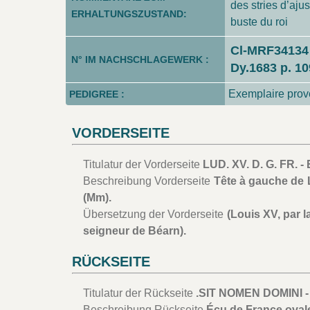
des stries d’aju
ERHALTUNGSZUSTAND:
buste du roi
Cl-MRF34134
N° IM NACHSCHLAGEWERK :
Dy.1683 p. 10
Exemplaire prove
PEDIGREE :
VORDERSEITE
Titulatur der Vorderseite
LUD. XV. D. G. FR. -
Beschreibung Vorderseite
Tête à gauche de 
(Mm).
Übersetzung der Vorderseite
(Louis XV, par l
seigneur de Béarn).
RÜCKSEITE
Titulatur der Rückseite
.SIT NOMEN DOMINI -
Beschreibung Rückseite
Écu de France ovale