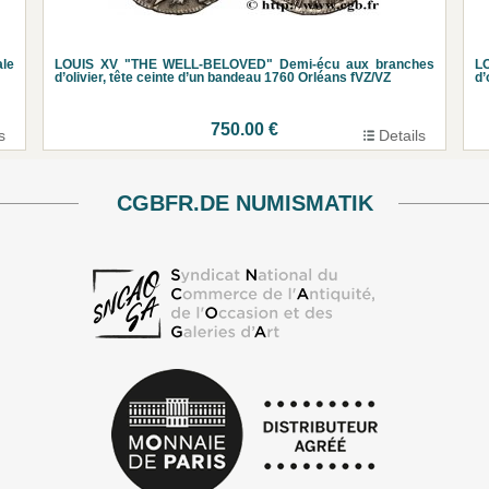
le
LOUIS XV "THE WELL-BELOVED" Demi-écu aux branches
L
d’olivier, tête ceinte d’un bandeau 1760 Orléans fVZ/VZ
d’
750.00 €
s
Details
CGBFR.DE NUMISMATIK