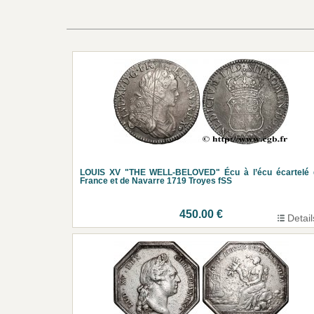
LOUIS XV "THE WELL-BELOVED" Écu à l’écu écartelé 
France et de Navarre 1719 Troyes fSS
450.00 €
Detail