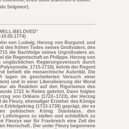
 du Seigneur).
 WELL-BELOVED"
-10.05.1774)
 Sohn von Ludwig, Herzog von Burgund, und
nd des frühen Todes seines Großvaters, des
1715 die Nachfolge seines Urgroßvaters an.
el die Regentschaft an Philippe, Herzog von
m unglücklichen Regierungsversuch durch
e Polysynodie, 1715-1718), kehrte der Regent
 behielt die monarchische Autorität. Die
t lagen im gescheiterten Versuch einer
em) und in einer Liberalisierung der Moral
atur als Reaktion auf den Rigorismus des
wurde 1722 in Reims gekrönt. Dann folgten
erzog von Orléans (1722–1723), der Herzog
 de Fleury, ehemaliger Erzieher des Königs
n Erbfolgekrieg (1733-1738) geprägt, der es
nten polnischen König Stanislaus, den
 Lothringens zu stellen und schließlich zu
t Fleurys war für Frankreich eine Zeit der
en Herrschaft.. Der unter Fleury begonnene