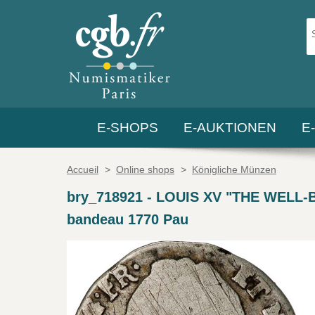
E-SHOPS
E-AUKTIONEN
E
Accueil
>
Online shops
>
Königliche Münzen
bry_718921
-
LOUIS XV "THE WELL-BEL
bandeau 1770 Pau