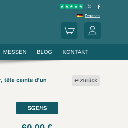
Deutsch
MESSEN
BLOG
KONTAKT
tête ceinte d’un
Zurück
SGE/fS
60.00
€