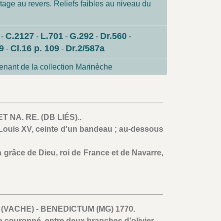
stage au revers. Reliefs faibles au niveau du
C.2127
L.701
G.292
Dr.560
-
-
-
-
-
9
Cl.16 p. 109
Dr.2/587a
-
-
nant de la collection Marinèche
 ET NA. RE. (DB LIÉS)..
Louis XV, ceinte d'un bandeau ; au-dessous
a grâce de Dieu, roi de France et de Navarre,
 (VACHE) - BENEDICTUM (MG) 1770.
 couronné, entre deux branches d'olivier.