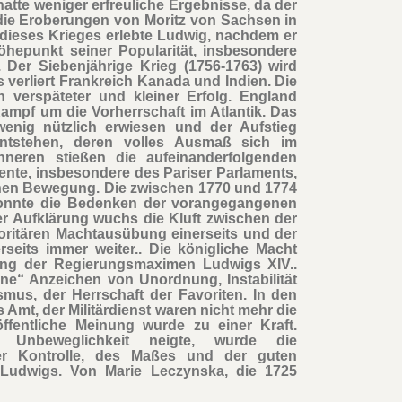
hatte weniger erfreuliche Ergebnisse, da der
die Eroberungen von Moritz von Sachsen in
dieses Krieges erlebte Ludwig, nachdem er
hepunkt seiner Popularität, insbesondere
. Der Siebenjährige Krieg (1756-1763) wird
s verliert Frankreich Kanada und Indien. Die
 verspäteter und kleiner Erfolg. England
Kampf um die Vorherrschaft im Atlantik. Das
wenig nützlich erwiesen und der Aufstieg
ntstehen, deren volles Ausmaß sich im
Inneren stießen die aufeinanderfolgenden
ente, insbesondere des Pariser Parlaments,
schen Bewegung. Die zwischen 1770 und 1774
 konnte die Bedenken der vorangegangenen
der Aufklärung wuchs die Kluft zwischen der
oritären Machtausübung einerseits und der
seits immer weiter.. Die königliche Macht
lung der Regierungsmaximen Ludwigs XIV..
ine“ Anzeichen von Unordnung, Instabilität
smus, der Herrschaft der Favoriten. In den
s Amt, der Militärdienst waren nicht mehr die
ffentliche Meinung wurde zu einer Kraft.
 Unbeweglichkeit neigte, wurde die
der Kontrolle, des Maßes und der guten
t Ludwigs. Von Marie Leczynska, die 1725