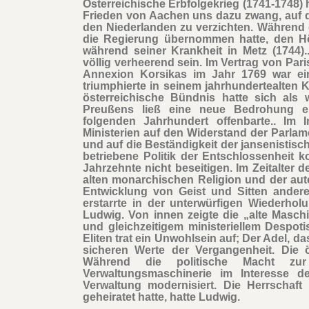
Österreichische Erbfolgekrieg (1741-1748) 
Frieden von Aachen uns dazu zwang, auf 
den Niederlanden zu verzichten. Während 
die Regierung übernommen hatte, den Hö
während seiner Krankheit in Metz (1744).
völlig verheerend sein. Im Vertrag von Pari
Annexion Korsikas im Jahr 1769 war ein
triumphierte in seinem jahrhundertealten 
österreichische Bündnis hatte sich als 
Preußens ließ eine neue Bedrohung e
folgenden Jahrhundert offenbarte.. Im 
Ministerien auf den Widerstand der Parlam
und auf die Beständigkeit der jansenisti
betriebene Politik der Entschlossenheit
Jahrzehnte nicht beseitigen. Im Zeitalter 
alten monarchischen Religion und der aut
Entwicklung von Geist und Sitten anderer
erstarrte in der unterwürfigen Wiederho
Ludwig. Von innen zeigte die „alte Masch
und gleichzeitigem ministeriellem Despoti
Eliten trat ein Unwohlsein auf; Der Adel, da
sicheren Werte der Vergangenheit. Die ö
Während die politische Macht zur
Verwaltungsmaschinerie im Interesse 
Verwaltung modernisiert. Die Herrschaf
geheiratet hatte, hatte Ludwig.