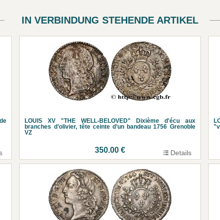
IN VERBINDUNG STEHENDE ARTIKEL
de
LOUIS XV "THE WELL-BELOVED" Dixième d'écu aux
L
branches d’olivier, tête ceinte d’un bandeau 1756 Grenoble
"v
VZ
350.00 €
s
Details