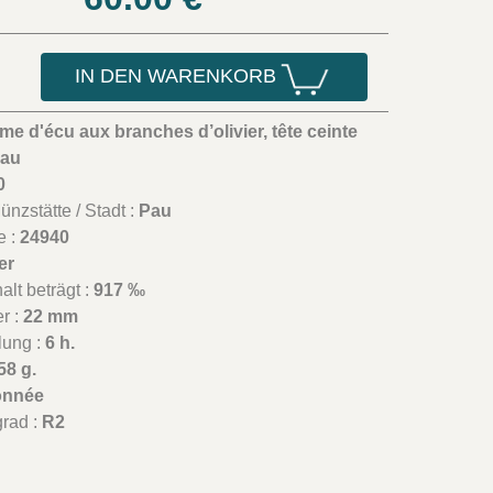
IN DEN WARENKORB
me d'écu aux branches d’olivier, tête ceinte
eau
0
nzstätte / Stadt :
Pau
e :
24940
er
lt beträgt :
917 ‰
r :
22 mm
lung :
6 h.
58 g.
onnée
grad :
R2