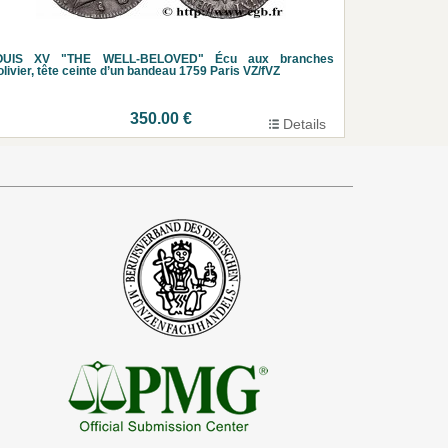
OUIS XV "THE WELL-BELOVED" Écu aux branches
olivier, tête ceinte d’un bandeau 1759 Paris VZ/fVZ
350.00 €
Details