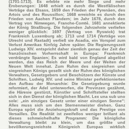
(1701-1713). Es erlebte nie mehr Siege und mehr
Eroberungen: 1648 erhielt es durch die Westfälischen
Verträge das Elsass, 1659 den Frieden der Pyrenäen, des
Artois und des Roussillon; 1668 erreichte es durch den
Frieden von Aachen Flandern; im Jahr 1678, durch den
Vertrag von Nimwegen, Franche-Comté. 1681 annektierte
der König Straßburg. Die folgenden Jahrzehnte verliefen
weniger glücklich: 1697 (Vertrag von Ryswick) trat
Frankreich Luxemburg ab; 1713 und 1714 (Verträge von
Utrecht und Rastadt) verließ sie Acadia, ein Vorspiel zum
Verlust Amerikas fünfzig Jahre später. Die Regierungszeit
Ludwigs XIV. entspricht daher ziemlich genau der Zeit der
französischen Vorherrschaft in Europa: Frankreich
verdrängte Spanien; Es wird bald von England abgelöst
werden, das das Reich der Meere und der Weiten der
Neuen Welt innehat. Zum Ruhm des siegreichen und
siegreichen Königs gesellt sich der Ruhm des königlichen
Verwalters, Gesetzgebers und Beschützers der Künste und
Schriften. Ludwig XIV. und seine Minister perfektionierten
den Aufbau der Monarchie: Die Gesetzgebung wurde
reformiert, der Adel unterworfen, die Provinzen gezähmt,
die Häresie gestürzt, Künstler und Schriftsteller stellten
sich in den Dienst der königlichen Macht. Lex una sub uno
sole: „ein einziges Gesetz unter einer einzigen Sonne“:
Alles muss sich um den Sternenmeister drehen. Ganz
Europa spürt die Anziehungskraft und das Prestige von
Versailles. Die Realität ist zweifellos weniger brillant als
dieses schmeichelhafte Programm: Die königliche
Verwaltung bleibt zu klein, um das größte und
bevölkerungsreichste Königreich Europas wirklich