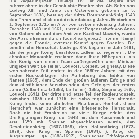
Die Regierungszeit Ludwigs XIV. ist die längste und
ruhmreichste in der Geschichte Frankreichs. Als Sohn von
Ludwig XIII. und Anna von Österreich, geboren am 5.
September 1638, bestieg der dritte Bourbonenkönig 1643
den Thron und blieb dort dreiundsiebzig Jahre. Er starb am
1. September 1715 im Alter von siebenundsiebzig Jahren..
Zwischen 1643 und 1661, unter der Regentschaft von Anna
von Österreich und dem Amt von Kardinal Mazarin, wurde
der Absolutismus durch Kampf aufgebaut: interner Kampf
gegen die Fronde, externer Kampf gegen Spanien. Die
persönliche Herrschaft Ludwigs XIV. begann im Jahr 1661,
als der junge König beschloss, „allein zu regieren“.. Die
absolute Monarchie erreichte dann ihren Höhepunkt, als
der König von einem Team außergewöhnlicher Minister
umgeben war: Le Tellier, Louvois, Colbert, Seignelay. Diese
wohlhabende Zeit endete in den 1680er Jahren mit den
ersten Rückschlägen, der Aufhebung des Edikts von
Nantes (1685), dem Ende der großen äußeren Erfolge und
dem allmählichen Verschwinden des Gefolges der ersten
Jahre (Colbert starb 1683, Le Tellier). 1685, Seignelay 1690,
Louvois 1691). Der dritte und letzte Teil der Regierungszeit,
zwischen 1685 und 1715, ist schwieriger. Der alternde
König findet keine ähnlichen Mitarbeiter. Herrlich, diese
Herrschaft war zunächst eine kriegerische Herrschaft.
Noch nie hat Frankreich so viele Kriege erlebt: den
Dreißigjährigen Krieg, der 1648 mit dem Kaiserreich und
erst 1659 mit Spanien abgeschlossen wurde, den
Devolutionskrieg (1667-1668), den Hollandkrieg (1672-
1678), den Krieg mit Spanien (1684). ), Krieg der
Augsburger Liga (1688-1697), Spanischer Erbfolgekrieg