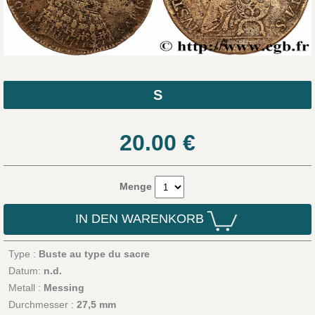
S
20.00
€
Menge
IN DEN WARENKORB
Type :
Buste au type du sacre
Datum:
n.d.
Metall :
Messing
Durchmesser :
27,5 mm