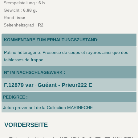
Stempelstellung :
6 h.
Gewicht :
6,68 g.
Rand
lisse
Seltenheitsgrad :
R2
KOMMENTARE ZUM ERHALTUNGSZUSTAND:
Patine hétérogène. Présence de coups et rayures ainsi que des
faiblesses de frappe
N° IM NACHSCHLAGEWERK :
F.12879 var
Guéant - Prieur222 E
-
PEDIGREE :
Jeton provenant de la Collection MARINECHE
VORDERSEITE