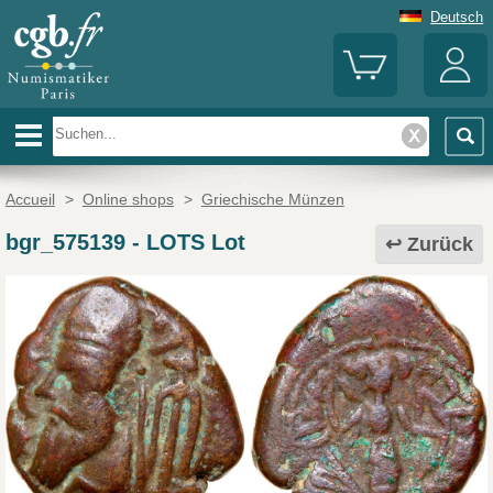
Deutsch
Accueil
>
Online shops
>
Griechische Münzen
bgr_575139
-
LOTS Lot
Zurück