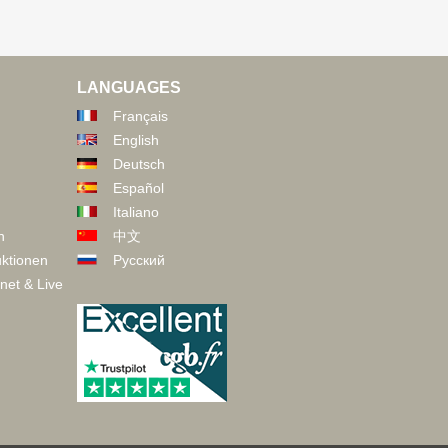
LANGUAGES
Français
English
Deutsch
Español
Italiano
n
中文
ktionen
Русский
net & Live