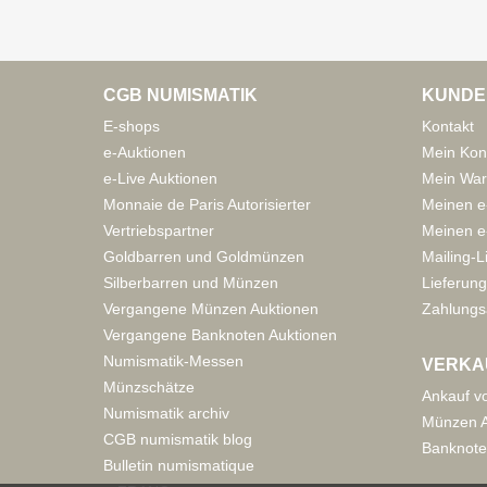
CGB NUMISMATIK
KUNDE
E-shops
Kontakt
e-Auktionen
Mein Kon
e-Live Auktionen
Mein War
Monnaie de Paris Autorisierter
Meinen e
Vertriebspartner
Meinen e-
Goldbarren und Goldmünzen
Mailing-L
Silberbarren und Münzen
Lieferung
Vergangene Münzen Auktionen
Zahlungs
Vergangene Banknoten Auktionen
Numismatik-Messen
VERKA
Münzschätze
Ankauf v
Numismatik archiv
Münzen A
CGB numismatik blog
Banknote
Bulletin numismatique