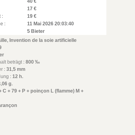
40 €
17 €
 :
19 €
e :
11 Mai 2026 20:03:40
5 Bieter
lle, Invention de la soie artificielle
9
er
lt beträgt :
800 ‰
r :
31,5 mm
lung :
12 h.
,06 g.
 + C + 79 + P + poinçon L (flamme) M +
arançon