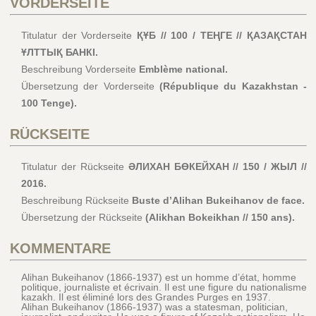
VORDERSEITE
Titulatur der Vorderseite
ҚҰБ // 100 / ТЕҢГЕ // ҚАЗАҚСТАН
ҰЛТТЫҚ БАНКІ.
Beschreibung Vorderseite
Emblème national.
Übersetzung der Vorderseite
(République du Kazakhstan -
100 Tenge).
RÜCKSEITE
Titulatur der Rückseite
ӘЛИХАН БӨКЕЙХАН // 150 / ЖЫЛ //
2016.
Beschreibung Rückseite
Buste d’Alihan Bukeihanov de face.
Übersetzung der Rückseite
(Alikhan Bokeikhan // 150 ans).
KOMMENTARE
Alihan Bukeihanov (1866-1937) est un homme d’état, homme
politique, journaliste et écrivain. Il est une figure du nationalisme
kazakh. Il est éliminé lors des Grandes Purges en 1937.
Alihan Bukeihanov (1866-1937) was a statesman, politician,