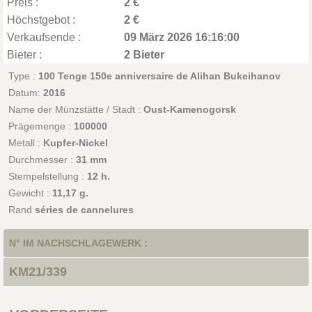
Preis :
2 €
Höchstgebot :
2 €
Verkaufsende :
09 März 2026 16:16:00
Bieter :
2 Bieter
Type :
100 Tenge 150e anniversaire de Alihan Bukeihanov
Datum:
2016
Name der Münzstätte / Stadt :
Oust-Kamenogorsk
Prägemenge :
100000
Metall :
Kupfer-Nickel
Durchmesser :
31 mm
Stempelstellung :
12 h.
Gewicht :
11,17 g.
Rand
séries de cannelures
N° IM NACHSCHLAGEWERK :
KM21/339