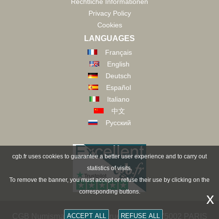
Rechtliche Informationen
Privacy Policy
Cookies
LANGUAGES
Français
English
Deutsch
Español
Italiano
中文
Русский
cgb.fr uses cookies to guarantee a better user experience and to carry out
statistics of visits.
To remove the banner, you must accept or refuse their use by clicking on the
corresponding buttons.
x
ACCEPT ALL
REFUSE ALL
CGB Numismatik Paris - 36 rue Vivienne - 75002 PARIS