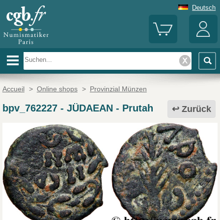
Deutsch
Accueil
>
Online shops
>
Provinzial Münzen
bpv_762227
-
JÜDAEAN - Prutah
Zurück