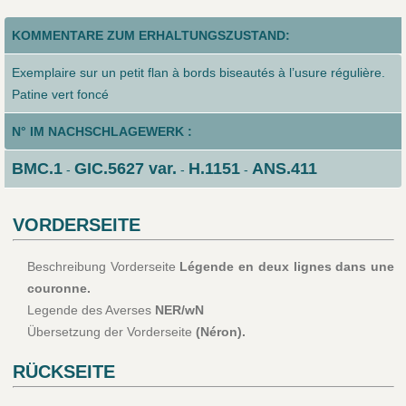
KOMMENTARE ZUM ERHALTUNGSZUSTAND:
Exemplaire sur un petit flan à bords biseautés à l’usure régulière.
Patine vert foncé
N° IM NACHSCHLAGEWERK :
BMC.1
GIC.5627 var.
H.1151
ANS.411
-
-
-
VORDERSEITE
Beschreibung Vorderseite
Légende en deux lignes dans une
couronne.
Legende des Averses
NER/wN
Übersetzung der Vorderseite
(Néron).
RÜCKSEITE