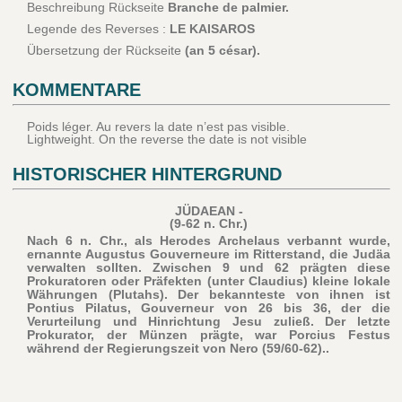
Beschreibung Rückseite
Branche de palmier.
Legende des Reverses :
LE KAISAROS
Übersetzung der Rückseite
(an 5 césar).
KOMMENTARE
Poids léger. Au revers la date n’est pas visible.
Lightweight. On the reverse the date is not visible
HISTORISCHER HINTERGRUND
JÜDAEAN -
(9-62 n. Chr.)
Nach 6 n. Chr., als Herodes Archelaus verbannt wurde,
ernannte Augustus Gouverneure im Ritterstand, die Judäa
verwalten sollten. Zwischen 9 und 62 prägten diese
Prokuratoren oder Präfekten (unter Claudius) kleine lokale
Währungen (Plutahs). Der bekannteste von ihnen ist
Pontius Pilatus, Gouverneur von 26 bis 36, der die
Verurteilung und Hinrichtung Jesu zuließ. Der letzte
Prokurator, der Münzen prägte, war Porcius Festus
während der Regierungszeit von Nero (59/60-62)..