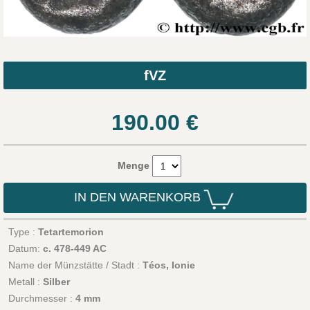
fVZ
190.00
€
Menge
IN DEN WARENKORB
Type :
Tetartemorion
Datum:
c. 478-449 AC
Name der Münzstätte / Stadt :
Téos, Ionie
Metall :
Silber
Durchmesser :
4 mm