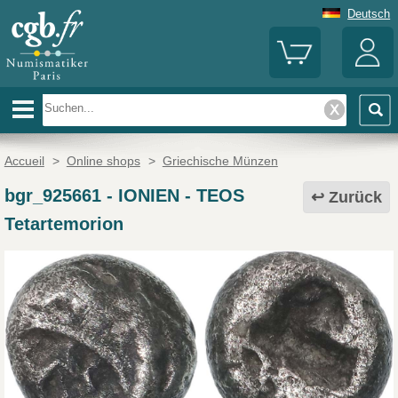
Deutsch
Accueil
>
Online shops
>
Griechische Münzen
bgr_925661
-
IONIEN - TEOS
Zurück
Tetartemorion