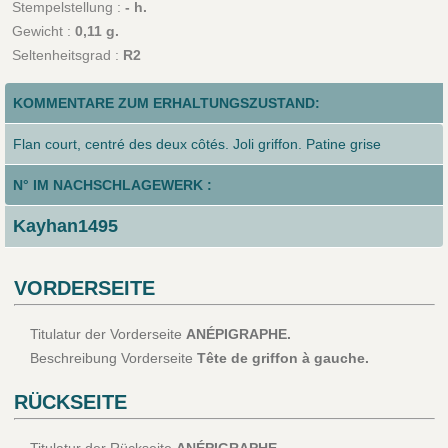
Stempelstellung :
- h.
Gewicht :
0,11 g.
Seltenheitsgrad :
R2
KOMMENTARE ZUM ERHALTUNGSZUSTAND:
Flan court, centré des deux côtés. Joli griffon. Patine grise
N° IM NACHSCHLAGEWERK :
Kayhan1495
VORDERSEITE
Titulatur der Vorderseite
ANÉPIGRAPHE.
Beschreibung Vorderseite
Tête de griffon à gauche.
RÜCKSEITE