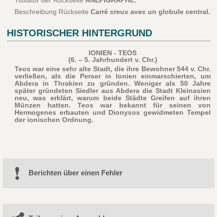
Titulatur der Rückseite
ANÉPIGRAPHE.
Beschreibung Rückseite
Carré creux avec un globule central.
HISTORISCHER HINTERGRUND
IONIEN - TEOS
(6. – 5. Jahrhundert v. Chr.)
Teos war eine sehr alte Stadt, die ihre Bewohner 544 v. Chr.
verließen, als die Perser in Ionien einmarschierten, um
Abdera in Thrakien zu gründen. Weniger als 50 Jahre
später gründeten Siedler aus Abdera die Stadt Kleinasien
neu, was erklärt, warum beide Städte Greifen auf ihren
Münzen hatten. Teos war bekannt für seinen von
Hermogenes erbauten und Dionysos gewidmeten Tempel
der ionischen Ordnung.
Berichten über einen Fehler