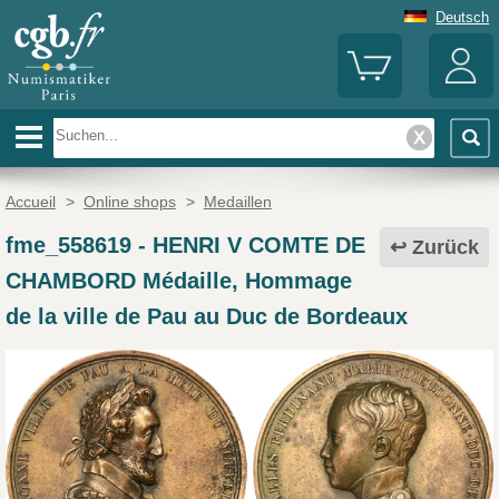
Deutsch
Accueil
>
Online shops
>
Medaillen
fme_558619
-
HENRI V COMTE DE
Zurück
CHAMBORD Médaille, Hommage
de la ville de Pau au Duc de Bordeaux