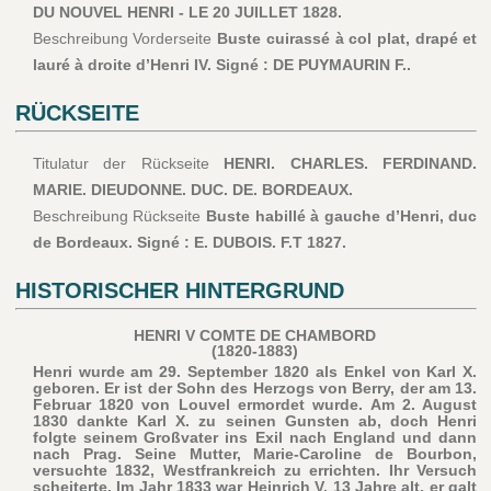
DU NOUVEL HENRI - LE 20 JUILLET 1828.
Beschreibung Vorderseite
Buste cuirassé à col plat, drapé et
lauré à droite d’Henri IV. Signé : DE PUYMAURIN F..
RÜCKSEITE
Titulatur der Rückseite
HENRI. CHARLES. FERDINAND.
MARIE. DIEUDONNE. DUC. DE. BORDEAUX.
Beschreibung Rückseite
Buste habillé à gauche d’Henri, duc
de Bordeaux. Signé : E. DUBOIS. F.T 1827.
HISTORISCHER HINTERGRUND
HENRI V COMTE DE CHAMBORD
(1820-1883)
Henri wurde am 29. September 1820 als Enkel von Karl X.
geboren. Er ist der Sohn des Herzogs von Berry, der am 13.
Februar 1820 von Louvel ermordet wurde. Am 2. August
1830 dankte Karl X. zu seinen Gunsten ab, doch Henri
folgte seinem Großvater ins Exil nach England und dann
nach Prag. Seine Mutter, Marie-Caroline de Bourbon,
versuchte 1832, Westfrankreich zu errichten. Ihr Versuch
scheiterte. Im Jahr 1833 war Heinrich V. 13 Jahre alt, er galt