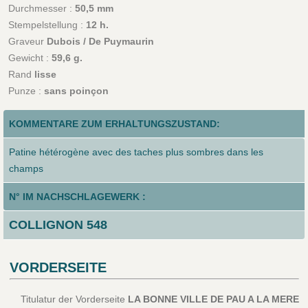
Durchmesser :
50,5 mm
Stempelstellung :
12 h.
Graveur
Dubois / De Puymaurin
Gewicht :
59,6 g.
Rand
lisse
Punze :
sans poinçon
KOMMENTARE ZUM ERHALTUNGSZUSTAND:
Patine hétérogène avec des taches plus sombres dans les
champs
N° IM NACHSCHLAGEWERK :
COLLIGNON 548
VORDERSEITE
Titulatur der Vorderseite
LA BONNE VILLE DE PAU A LA MERE