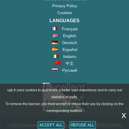
Privacy Policy
Cookies
LANGUAGES
Français
English
Deutsch
Español
Italiano
中文
Русский
cgb.fr uses cookies to guarantee a better user experience and to carry out
statistics of visits.
To remove the banner, you must accept or refuse their use by clicking on the
corresponding buttons.
x
CGB Numismatik Paris - 36 rue Vivienne - 75002 PARIS
ACCEPT ALL
REFUSE ALL