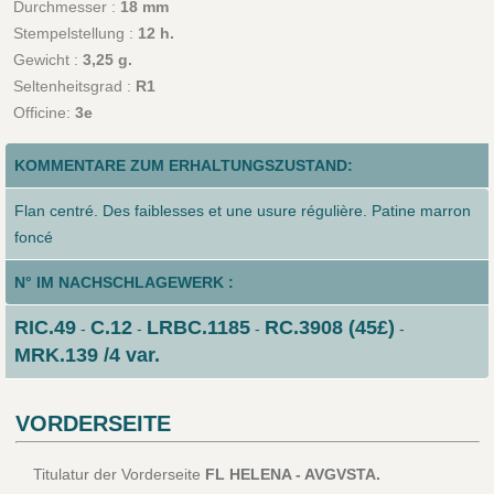
Durchmesser :
18 mm
Stempelstellung :
12 h.
Gewicht :
3,25 g.
Seltenheitsgrad :
R1
Officine:
3e
KOMMENTARE ZUM ERHALTUNGSZUSTAND:
Flan centré. Des faiblesses et une usure régulière. Patine marron
foncé
N° IM NACHSCHLAGEWERK :
RIC.49
C.12
LRBC.1185
RC.3908 (45£)
-
-
-
-
MRK.139 /4 var.
VORDERSEITE
Titulatur der Vorderseite
FL HELENA - AVGVSTA.