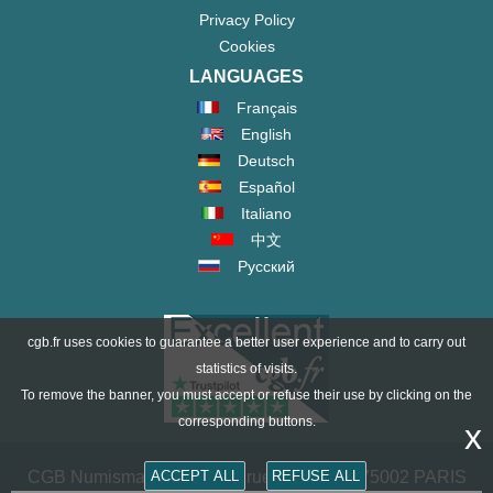
Privacy Policy
Cookies
LANGUAGES
Français
English
Deutsch
Español
Italiano
中文
Русский
cgb.fr uses cookies to guarantee a better user experience and to carry out
statistics of visits.
To remove the banner, you must accept or refuse their use by clicking on the
corresponding buttons.
x
ACCEPT ALL
REFUSE ALL
CGB Numismatik Paris - 36 rue Vivienne - 75002 PARIS