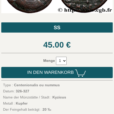
SS
45.00
€
Menge
IN DEN WARENKORB
Type :
Centenionalis ou nummus
Datum:
326-327
Name der Münzstätte / Stadt :
Kyzicus
Metall :
Kupfer
Der Feingehalt beträgt :
20 ‰