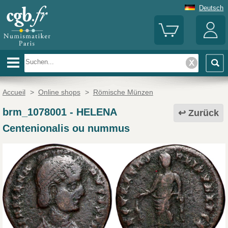
Deutsch
Accueil
>
Online shops
>
Römische Münzen
brm_1078001
-
HELENA
Zurück
Centenionalis ou nummus