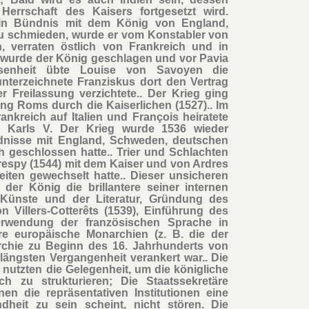
errschaft des Kaisers fortgesetzt wird.
in Bündnis mit dem König von England,
, zu schmieden, wurde er vom Konstabler von
, verraten östlich von Frankreich und in
, wurde der König geschlagen und vor Pavia
senheit übte Louise von Savoyen die
nterzeichnete Franziskus dort den Vertrag
r Freilassung verzichtete.. Der Krieg ging
ng Roms durch die Kaiserlichen (1527).. Im
ankreich auf Italien und François heiratete
r Karls V. Der Krieg wurde 1536 wieder
nisse mit England, Schweden, deutschen
geschlossen hatte.. Trier und Schlachten
respy (1544) mit dem Kaiser und von Ardres
eiten gewechselt hatte.. Dieser unsicheren
der König die brillantere seiner internen
 Künste und der Literatur, Gründung des
 Villers-Cotterêts (1539), Einführung des
rwendung der französischen Sprache in
re europäische Monarchien (z. B. die der
archie zu Beginn des 16. Jahrhunderts von
r längsten Vergangenheit verankert war.. Die
 nutzten die Gelegenheit, um die königliche
h zu strukturieren; Die Staatssekretäre
n die repräsentativen Institutionen eine
heit zu sein scheint, nicht stören. Die