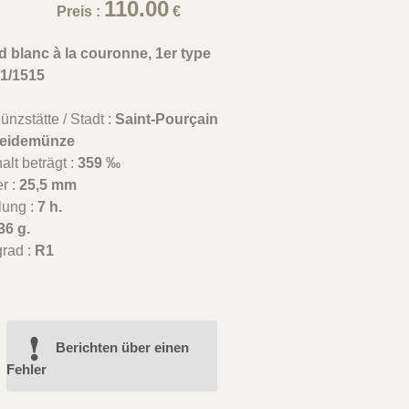
110.00
Preis :
€
 blanc à la couronne, 1er type
01/1515
.
nzstätte / Stadt :
Saint-Pourçain
eidemünze
lt beträgt :
359 ‰
r :
25,5 mm
lung :
7 h.
36 g.
grad :
R1
Berichten über einen
Fehler