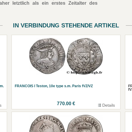
her letztlich als ein erstes Zeitalter des
IN VERBINDUNG STEHENDE ARTIKEL
.m.
FRANCOIS I Teston, 10e type s.m. Paris fVZ/VZ
FR
fV
770.00 €
s
Details