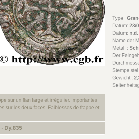
Type :
Grand
Datum:
23/
Datum:
n.d
Name der Mü
Metall :
Sch
Der Feingeha
Durchmesse
Stempelstel
Gewicht :
2,
Seltenheits
pé sur un flan large et irrégulier. Importantes
es sur les deux faces. Faiblesses de frappe et
s
4
Dy.835
-