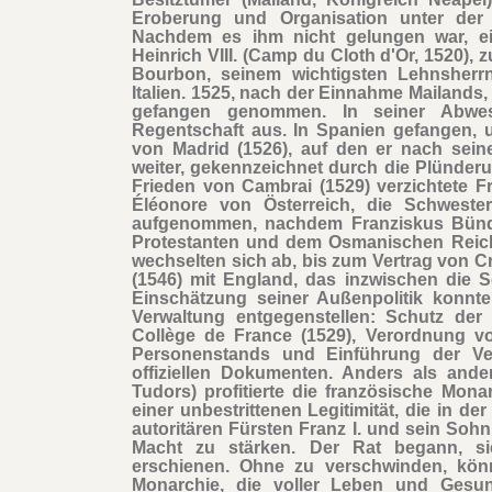
Eroberung und Organisation unter der H
Nachdem es ihm nicht gelungen war, e
Heinrich VIII. (Camp du Cloth d'Or, 1520)
Bourbon, seinem wichtigsten Lehnsherrn
Italien. 1525, nach der Einnahme Mailands
gefangen genommen. In seiner Abwe
Regentschaft aus. In Spanien gefangen, u
von Madrid (1526), auf den er nach seine
weiter, gekennzeichnet durch die Plünderu
Frieden von Cambrai (1529) verzichtete Fr
Éléonore von Österreich, die Schweste
aufgenommen, nachdem Franziskus Bünd
Protestanten und dem Osmanischen Reich 
wechselten sich ab, bis zum Vertrag von C
(1546) mit England, das inzwischen die S
Einschätzung seiner Außenpolitik konnte 
Verwaltung entgegenstellen: Schutz der
Collège de France (1529), Verordnung von
Personenstands und Einführung der Ve
offiziellen Dokumenten. Anders als ande
Tudors) profitierte die französische Mon
einer unbestrittenen Legitimität, die in de
autoritären Fürsten Franz I. und sein Sohn
Macht zu stärken. Der Rat begann, sic
erschienen. Ohne zu verschwinden, könne
Monarchie, die voller Leben und Gesund