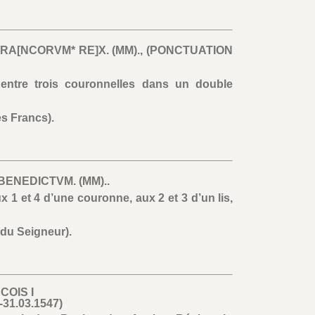
FRA[NCORVM* RE]X. (MM)., (PONCTUATION
entre trois couronnelles dans un double
es Francs).
 BENEDICTVM. (MM)..
 1 et 4 d’une couronne, aux 2 et 3 d’un lis,
 du Seigneur).
COIS I
-31.03.1547)