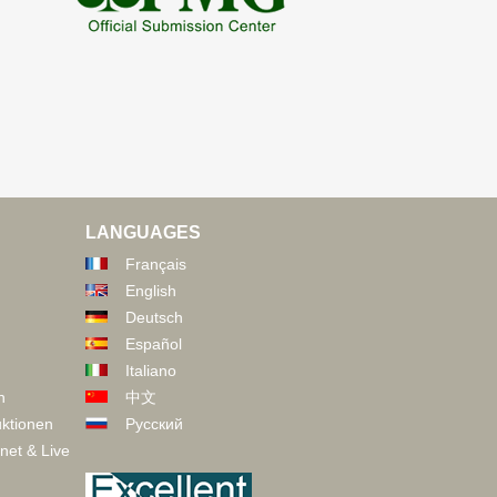
LANGUAGES
Français
English
Deutsch
Español
Italiano
n
中文
ktionen
Русский
net & Live