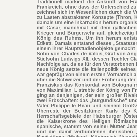
Traditionell markiert die Ankunft von 
Frankreich, ohne dass der Unterschied zum
zeichnet sich im Wesentlichen durch die V
zu Lasten abstrakterer Konzepte (Thron, 
damals um eine Inkarnation herum organisi
mit Cäsar, manchmal mit dem gallischen H
Krieger und Bürgerwehr auf, gleichzeiti
König des Ruhms. Um ihn herum entstan
Etikett. Damals entstand dieses „Staatsze
einem ihrer Hauptstudienobjekte gemacht 
Sohn von Charles de Valois, Graf von An
Stiefsohn Ludwigs XII., dessen Tochter Cla
Nachfolge an, da es für den Verstorbenen 
neue König setzte die Italienpolitik seine
war geprägt von einem ersten Vormarsch au
über die Schweizer und der Eroberung der 
Franziskus das Konkordat von Bologna m
von Maximilian I., strebte der König von 
ging an denjenigen, der sein großer Rivale
zwei Erbschaften: das „burgundische“ un
Vater Philippe le Beau und seinem Großva
Überreste der Besitztümer Karls des K
Herrschaftsgebiete der Habsburger (Öste
die Kaiserkrone des Heiligen Römische
spanische, stammt von seiner Mutter Jeann
und die damit verbundenen iberischen „K
Besitztümer (Mailand, Königreich Neapel