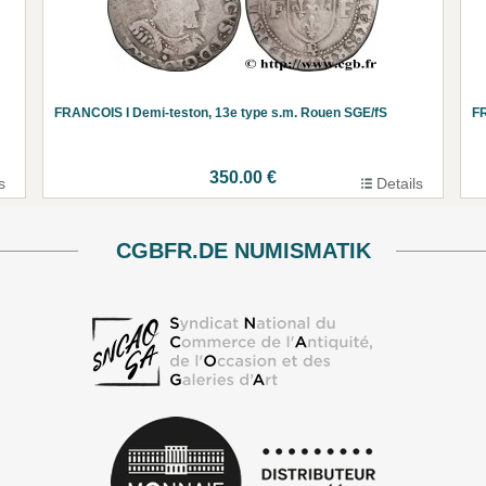
FRANCOIS I Demi-teston, 13e type s.m. Rouen SGE/fS
FR
350.00 €
s
Details
CGBFR.DE NUMISMATIK