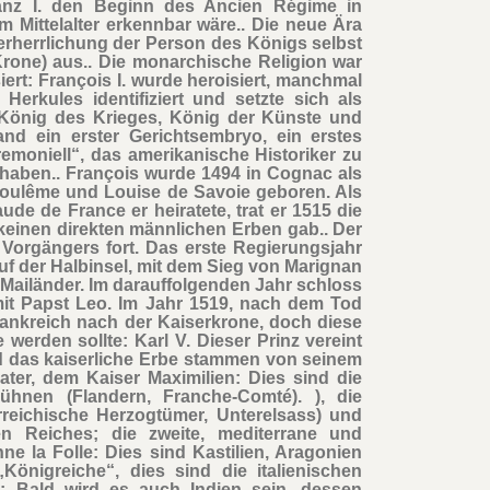
Franz I. den Beginn des Ancien Régime in
 Mittelalter erkennbar wäre.. Die neue Ära
erherrlichung der Person des Königs selbst
Krone) aus.. Die monarchische Religion war
ert: François I. wurde heroisiert, manchmal
erkules identifiziert und setzte sich als
g König des Krieges, König der Künste und
d ein erster Gerichtsembryo, ein erstes
remoniell“, das amerikanische Historiker zu
haben.. François wurde 1494 in Cognac als
goulême und Louise de Savoie geboren. Als
ude de France er heiratete, trat er 1515 die
keinen direkten männlichen Erben gab.. Der
s Vorgängers fort. Das erste Regierungsjahr
f der Halbinsel, mit dem Sieg von Marignan
Mailänder. Im darauffolgenden Jahr schloss
it Papst Leo. Im Jahr 1519, nach dem Tod
Frankreich nach der Kaiserkrone, doch diese
 werden sollte: Karl V. Dieser Prinz vereint
d das kaiserliche Erbe stammen von seinem
ter, dem Kaiser Maximilien: Dies sind die
ühnen (Flandern, Franche-Comté). ), die
rreichische Herzogtümer, Unterelsass) und
n Reiches; die zweite, mediterrane und
e la Folle: Dies sind Kastilien, Aragonien
önigreiche“, dies sind die italienischen
); Bald wird es auch Indien sein, dessen