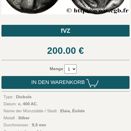
fVZ
200.00
€
Menge
IN DEN WARENKORB
Type :
Diobole
Datum:
c. 400 AC.
Name der Münzstätte / Stadt :
Elaia, Éolide
Metall :
Silber
Durchmesser :
9,5 mm