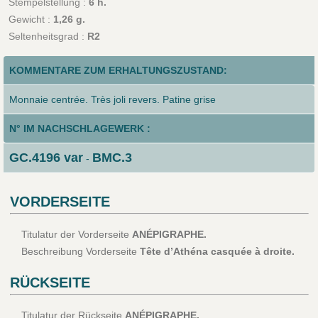
Stempelstellung :
6 h.
Gewicht :
1,26 g.
Seltenheitsgrad :
R2
KOMMENTARE ZUM ERHALTUNGSZUSTAND:
Monnaie centrée. Très joli revers. Patine grise
N° IM NACHSCHLAGEWERK :
GC.4196 var
BMC.3
-
VORDERSEITE
Titulatur der Vorderseite
ANÉPIGRAPHE.
Beschreibung Vorderseite
Tête d’Athéna casquée à droite.
RÜCKSEITE
Titulatur der Rückseite
ANÉPIGRAPHE.