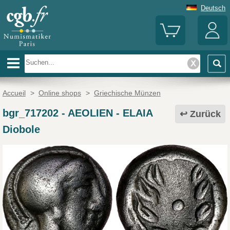
Deutsch
Accueil
>
Online shops
>
Griechische Münzen
bgr_717202
-
AEOLIEN - ELAIA
Zurück
Diobole