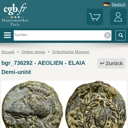
Deutsch
Accueil
>
Online shops
>
Griechische Münzen
bgr_736292
-
AEOLIEN - ELAIA
Zurück
Demi-unité