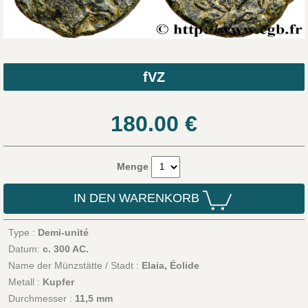
fVZ
180.00
€
Menge
IN DEN WARENKORB
Type :
Demi-unité
Datum:
c. 300 AC.
Name der Münzstätte / Stadt :
Elaia, Éolide
Metall :
Kupfer
Durchmesser :
11,5 mm