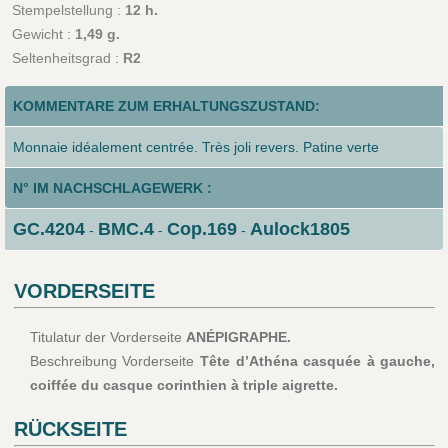
Stempelstellung :
12 h.
Gewicht :
1,49 g.
Seltenheitsgrad :
R2
KOMMENTARE ZUM ERHALTUNGSZUSTAND:
Monnaie idéalement centrée. Très joli revers. Patine verte
N° IM NACHSCHLAGEWERK :
GC.4204
BMC.4
Cop.169
Aulock1805
-
-
-
VORDERSEITE
Titulatur der Vorderseite
ANÉPIGRAPHE.
Beschreibung Vorderseite
Tête d’Athéna casquée à gauche,
coiffée du casque corinthien à triple aigrette.
RÜCKSEITE