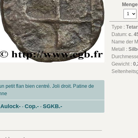
Menge
Type :
Teta
Datum:
c. 4
Name der Mü
Metall :
Silb
Durchmesse
Gewicht :
0,
Seltenheits
 petit flan bien centré. Joli droit. Patine de
enne
Aulock-
Cop.-
SGKB.-
-
-
-