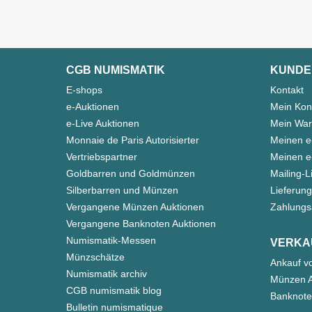
CGB NUMISMATIK
KUNDE
E-shops
Kontakt
e-Auktionen
Mein Kon
e-Live Auktionen
Mein War
Monnaie de Paris Autorisierter
Meinen e
Vertriebspartner
Meinen e-
Goldbarren und Goldmünzen
Mailing-L
Silberbarren und Münzen
Lieferung
Vergangene Münzen Auktionen
Zahlungs
Vergangene Banknoten Auktionen
Numismatik-Messen
VERKA
Münzschätze
Ankauf v
Numismatik archiv
Münzen A
CGB numismatik blog
Banknote
Bulletin numismatique