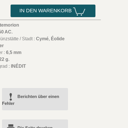
IN DEN WARENKORB
rtemorion
50 AC.
nzstätte / Stadt :
Cymé, Éolide
er
r :
6,5 mm
22 g.
grad :
INÉDIT
Berichten über einen
Fehler
Die Seite drucken