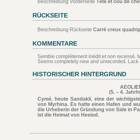
Beschreibung Vorderseite
Tête et cou de che
RÜCKSEITE
Beschreibung Rückseite
Carré creux quadripa
KOMMENTARE
Semble complètement inédit et non recensé. 
Seems completely new and unrecorded. Lack o
HISTORISCHER HINTERGRUND
AEOLIE
(5. – 4. Jahrh
Cymé, heute Sandakli, eine der wichtigst
von Myrhina. Es hatte einen Hafen und wur
die Urheberin der Gründung von Side in 
ist die Heimat von Hesiod.