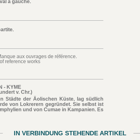
val à gauche.
rtite.
Manque aux ouvrages de référence.
f reference works
N - KYME
undert v. Chr.)
en Städte der Äolischen Küste, lag südlich
de von Lokrerern gegründet. Sie selbst ist
Pamphylien und von Cumae in Kampanien. Es
IN VERBINDUNG STEHENDE ARTIKEL