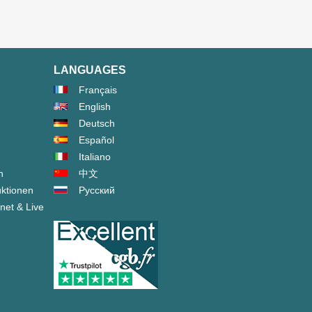
LANGUAGES
Français
English
Deutsch
Español
Italiano
n
中文
ktionen
Русский
net & Live