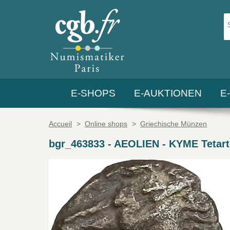
E-SHOPS
E-AUKTIONEN
E
Accueil
>
Online shops
>
Griechische Münzen
bgr_463833
-
AEOLIEN - KYME Tetar