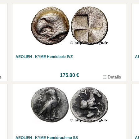
AEOLIEN - KYME Hemiobole fVZ
A
175.00 €
s
Details
AEOLIEN - KYME Hemidrachme SS
A