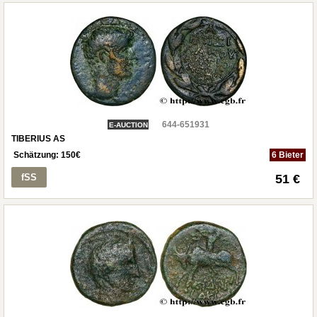
644-651931
E-AUCTION
TIBERIUS AS
Schätzung:
150
€
6 Bieter
fSS
51 €