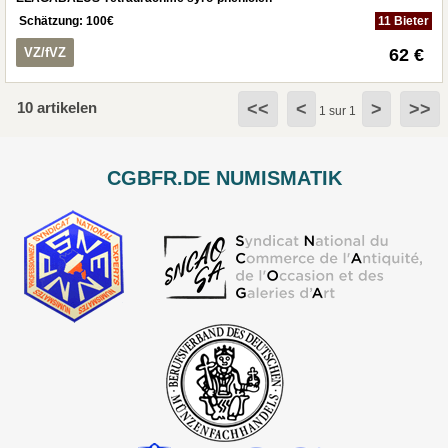
Schätzung:
100
€
11 Bieter
VZ/fVZ
62 €
10 artikelen
<<
<
>
>>
1 sur 1
CGBFR.DE NUMISMATIK