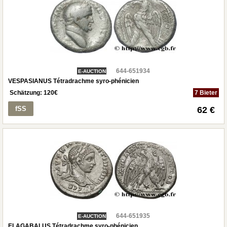
644-651934
E-AUCTION
VESPASIANUS Tétradrachme syro-phénicien
Schätzung:
120
€
7 Bieter
fSS
62 €
644-651935
E-AUCTION
ELAGABALUS Tétradrachme syro-phénicien