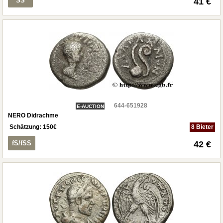
SS
41 €
644-651928
E-AUCTION
NERO Didrachme
Schätzung:
150
€
8 Bieter
fS/fSS
42 €