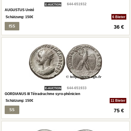
644-651932
E-AUCTION
AUGUSTUS Unité
Schätzung:
150
€
6 Bieter
fSS
36 €
644-651933
E-AUCTION
GORDIANUS III Tétradrachme syro-phénicien
Schätzung:
150
€
11 Bieter
SS
75 €