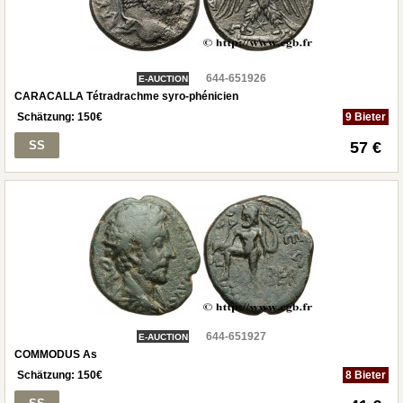
644-651926
E-AUCTION
CARACALLA Tétradrachme syro-phénicien
Schätzung:
150
€
9 Bieter
SS
57 €
644-651927
E-AUCTION
COMMODUS As
Schätzung:
150
€
8 Bieter