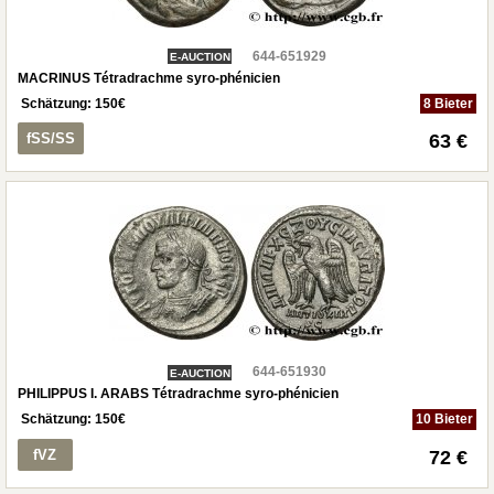
644-651929
E-AUCTION
MACRINUS Tétradrachme syro-phénicien
Schätzung:
150
€
8 Bieter
fSS/SS
63 €
644-651930
E-AUCTION
PHILIPPUS I. ARABS Tétradrachme syro-phénicien
Schätzung:
150
€
10 Bieter
fVZ
72 €