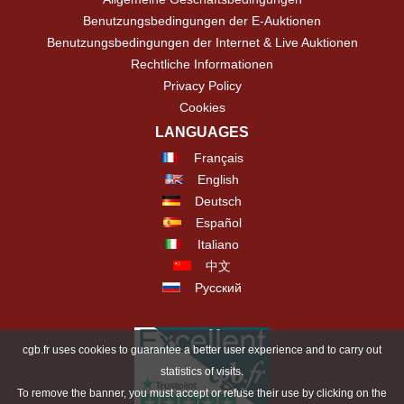
Benutzungsbedingungen der E-Auktionen
Benutzungsbedingungen der Internet & Live Auktionen
Rechtliche Informationen
Privacy Policy
Cookies
LANGUAGES
Français
English
Deutsch
Español
Italiano
中文
Русский
cgb.fr uses cookies to guarantee a better user experience and to carry out
statistics of visits.
To remove the banner, you must accept or refuse their use by clicking on the