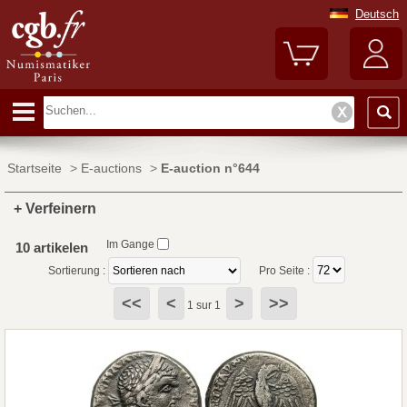
Deutsch
Startseite
>
E-auctions
>
E-auction n°644
+ Verfeinern
Im Gange
10 artikelen
Sortierung :
Pro Seite :
<<
<
>
>>
1 sur 1