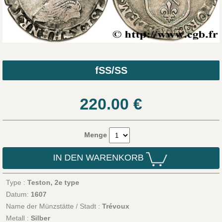
fSS/SS
220.00
€
Menge
IN DEN WARENKORB
Type :
Teston, 2e type
Datum:
1607
Name der Münzstätte / Stadt :
Trévoux
Metall :
Silber