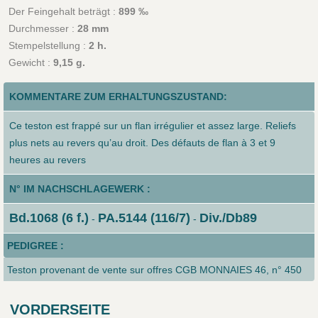
Der Feingehalt beträgt :
899 ‰
Durchmesser :
28 mm
Stempelstellung :
2 h.
Gewicht :
9,15 g.
KOMMENTARE ZUM ERHALTUNGSZUSTAND:
Ce teston est frappé sur un flan irrégulier et assez large. Reliefs
plus nets au revers qu’au droit. Des défauts de flan à 3 et 9
heures au revers
N° IM NACHSCHLAGEWERK :
Bd.1068 (6 f.)
PA.5144 (116/7)
Div./Db89
-
-
PEDIGREE :
Teston provenant de vente sur offres CGB MONNAIES 46, n° 450
VORDERSEITE