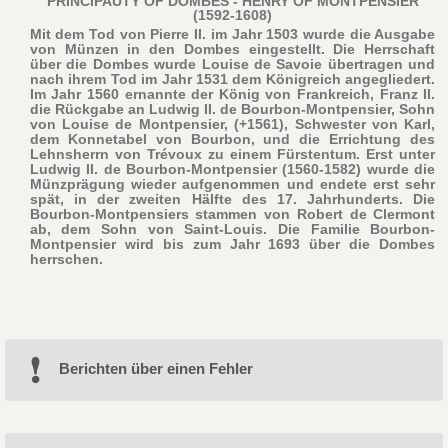
PRINCIPAUTY OF DOMBES - HENRY OF MONTPENSIER
(1592-1608)
Mit dem Tod von Pierre II. im Jahr 1503 wurde die Ausgabe
von Münzen in den Dombes eingestellt. Die Herrschaft
über die Dombes wurde Louise de Savoie übertragen und
nach ihrem Tod im Jahr 1531 dem Königreich angegliedert.
Im Jahr 1560 ernannte der König von Frankreich, Franz II.
die Rückgabe an Ludwig II. de Bourbon-Montpensier, Sohn
von Louise de Montpensier, (+1561), Schwester von Karl,
dem Konnetabel von Bourbon, und die Errichtung des
Lehnsherrn von Trévoux zu einem Fürstentum. Erst unter
Ludwig II. de Bourbon-Montpensier (1560-1582) wurde die
Münzprägung wieder aufgenommen und endete erst sehr
spät, in der zweiten Hälfte des 17. Jahrhunderts. Die
Bourbon-Montpensiers stammen von Robert de Clermont
ab, dem Sohn von Saint-Louis. Die Familie Bourbon-
Montpensier wird bis zum Jahr 1693 über die Dombes
herrschen.
Berichten über einen Fehler