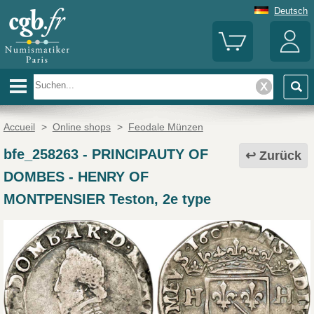
Deutsch
Accueil
>
Online shops
>
Feodale Münzen
bfe_258263
-
PRINCIPAUTY OF
Zurück
DOMBES - HENRY OF
MONTPENSIER Teston, 2e type