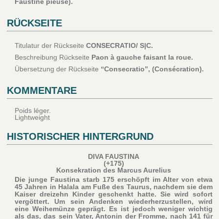
Faustine pieuse).
RÜCKSEITE
Titulatur der Rückseite
CONSECRATIO/ S|C.
Beschreibung Rückseite
Paon à gauche faisant la roue.
Übersetzung der Rückseite
“Consecratio”, (Consécration).
KOMMENTARE
Poids léger.
Lightweight
HISTORISCHER HINTERGRUND
DIVA FAUSTINA
(+175)
Konsekration des Marcus Aurelius
Die junge Faustina starb 175 erschöpft im Alter von etwa
45 Jahren in Halala am Fuße des Taurus, nachdem sie dem
Kaiser dreizehn Kinder geschenkt hatte. Sie wird sofort
vergöttert. Um sein Andenken wiederherzustellen, wird
eine Weihemünze geprägt. Es ist jedoch weniger wichtig
als das, das sein Vater, Antonin der Fromme, nach 141 für