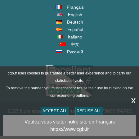
Français
English
Deutsch
Español
Italiano
中文
Русский
cgb.fr uses cookies to guarantee a better user experience and to carry out
statistics of visits.
To remove the banner, you must accept or refuse their use by clicking on the
corresponding buttons.
x
CGB Numismatik Paris - 36 rue Vivienne - 75002 PARIS
ACCEPT ALL
REFUSE ALL
FRANCE -
contact@cgb.fr
Voulez-vous visiter notre site en Français
https://www.cgb.fr
Copyright @1997-2025 - All Rights Reserved