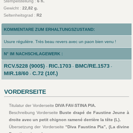
Stempelstellung :
6 h.
Gewicht :
22,82 g.
Seltenheitsgrad :
R2
KOMMENTARE ZUM ERHALTUNGSZUSTAND:
Usure régulière. Très beau revers avec un paon bien venu !
N° IM NACHSCHLAGEWERK :
RCV.5228 (900$)
RIC.1703
BMC/RE.1573
-
-
-
MIR.18/60
C.72 (10f.)
-
VORDERSEITE
Titulatur der Vorderseite
DIVA FAV-STINA PIA.
Beschreibung Vorderseite
Buste drapé de Faustine Jeune à
droite avec un petit chignon ramené derrière la tête (L).
Übersetzung der Vorderseite
“Diva Faustina Pia”, (La divine