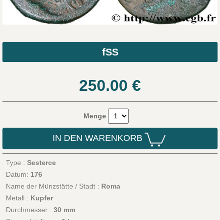
fSS
250.00
€
Menge
IN DEN WARENKORB
Type :
Sesterce
Datum:
176
Name der Münzstätte / Stadt :
Roma
Metall :
Kupfer
Durchmesser :
30 mm