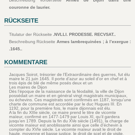
Beschreibung Vorderseite
Armes de Dijon dans une
couronne de laurier.
RÜCKSEITE
Titulatur der Rückseite
.NVLLI. PRODESSE. RECVSAT..
Beschreibung Rückseite
Armes lambrequinées ; à l’exergue :
.1645..
KOMMENTARE
Jacques Soirot, trésorier de l’Extraordinaire des guerres, fut élu
maire le 21 juin 1645. Il porte d’azur au soleil d’or en chef et à
trois épis de blé de même posés deux et un
Les maires de Dijon
Dès l’époque de la naissance de la féodalité, la ville de Dijon
possédait un maire et en général vingt magistrats municipaux,
ou échevins. Ces magistrats sont confirmés en 1187, lorsqu’une
charte de commune est accordée par le duc Hugues III. En
1192, pour la première fois, le maire dijonnais est élu.
A la fin du XIIIe siècle, ce maire prend le titre de vicomte
maïeur, confirmé en 1477-1479 par Louis XI, qu’il gardera
jusqu’en 1789. Depuis la fin du XVe siècle (1491), la charge de
vicomte maïeur est anoblissante ainsi que celle d’échevin à
compter du XVIe siècle. Le vicomte maïeur avait le droit de
haute, moyenne et basse justice, le droit de scel et de visite.