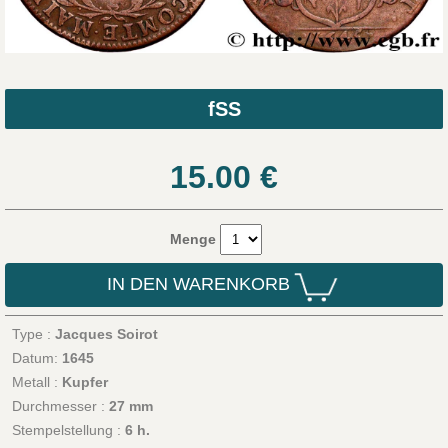
fSS
15.00
€
Menge
IN DEN WARENKORB
Type :
Jacques Soirot
Datum:
1645
Metall :
Kupfer
Durchmesser :
27 mm
Stempelstellung :
6 h.