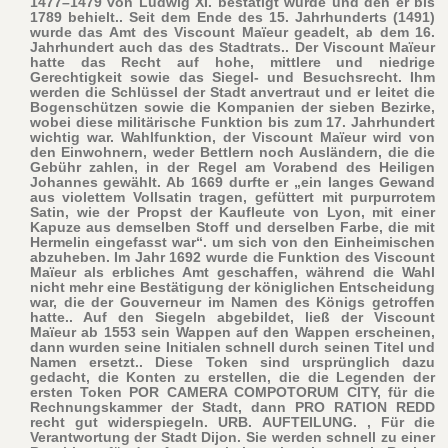
1477–1479 von Ludwig XI. bestätigt wurde und den er bis
1789 behielt.. Seit dem Ende des 15. Jahrhunderts (1491)
wurde das Amt des Viscount Maïeur geadelt, ab dem 16.
Jahrhundert auch das des Stadtrats.. Der Viscount Maïeur
hatte das Recht auf hohe, mittlere und niedrige
Gerechtigkeit sowie das Siegel- und Besuchsrecht. Ihm
werden die Schlüssel der Stadt anvertraut und er leitet die
Bogenschützen sowie die Kompanien der sieben Bezirke,
wobei diese militärische Funktion bis zum 17. Jahrhundert
wichtig war. Wahlfunktion, der Viscount Maïeur wird von
den Einwohnern, weder Bettlern noch Ausländern, die die
Gebühr zahlen, in der Regel am Vorabend des Heiligen
Johannes gewählt. Ab 1669 durfte er „ein langes Gewand
aus violettem Vollsatin tragen, gefüttert mit purpurrotem
Satin, wie der Propst der Kaufleute von Lyon, mit einer
Kapuze aus demselben Stoff und derselben Farbe, die mit
Hermelin eingefasst war“. um sich von den Einheimischen
abzuheben. Im Jahr 1692 wurde die Funktion des Viscount
Maïeur als erbliches Amt geschaffen, während die Wahl
nicht mehr eine Bestätigung der königlichen Entscheidung
war, die der Gouverneur im Namen des Königs getroffen
hatte.. Auf den Siegeln abgebildet, ließ der Viscount
Maïeur ab 1553 sein Wappen auf den Wappen erscheinen,
dann wurden seine Initialen schnell durch seinen Titel und
Namen ersetzt.. Diese Token sind ursprünglich dazu
gedacht, die Konten zu erstellen, die die Legenden der
ersten Token POR CAMERA COMPOTORUM CITY, für die
Rechnungskammer der Stadt, dann PRO RATION REDD
recht gut widerspiegeln. URB. AUFTEILUNG. , Für die
Verantwortung der Stadt Dijon. Sie werden schnell zu einer