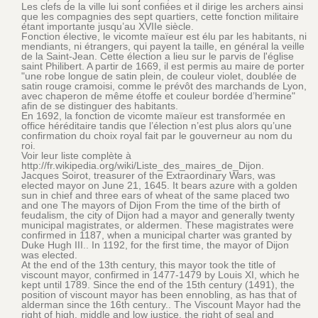
Les clefs de la ville lui sont confiées et il dirige les archers ainsi
que les compagnies des sept quartiers, cette fonction militaire
étant importante jusqu’au XVIIe siècle.
Fonction élective, le vicomte maïeur est élu par les habitants, ni
mendiants, ni étrangers, qui payent la taille, en général la veille
de la Saint-Jean. Cette élection a lieu sur le parvis de l'église
saint Philibert. A partir de 1669, il est permis au maire de porter
"une robe longue de satin plein, de couleur violet, doublée de
satin rouge cramoisi, comme le prévôt des marchands de Lyon,
avec chaperon de même étoffe et couleur bordée d’hermine"
afin de se distinguer des habitants.
En 1692, la fonction de vicomte maïeur est transformée en
office héréditaire tandis que l’élection n’est plus alors qu’une
confirmation du choix royal fait par le gouverneur au nom du
roi.
Voir leur liste complète à
http://fr.wikipedia.org/wiki/Liste_des_maires_de_Dijon.
Jacques Soirot, treasurer of the Extraordinary Wars, was
elected mayor on June 21, 1645. It bears azure with a golden
sun in chief and three ears of wheat of the same placed two
and one The mayors of Dijon From the time of the birth of
feudalism, the city of Dijon had a mayor and generally twenty
municipal magistrates, or aldermen. These magistrates were
confirmed in 1187, when a municipal charter was granted by
Duke Hugh III.. In 1192, for the first time, the mayor of Dijon
was elected.
At the end of the 13th century, this mayor took the title of
viscount mayor, confirmed in 1477-1479 by Louis XI, which he
kept until 1789. Since the end of the 15th century (1491), the
position of viscount mayor has been ennobling, as has that of
alderman since the 16th century.. The Viscount Mayor had the
right of high, middle and low justice, the right of seal and