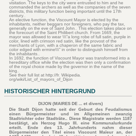
visitation. The keys to the city were entrusted to him and he
commanded the archers as well as the companies of the seven
districts, this military function being important until the 17th
century..
An elective function, the Viscount Mayor is elected by the
inhabitants, neither beggars nor foreigners, who pay the tax,
generally on the eve of Saint John.. This election takes place on
the forecourt of the Saint Philibert church. From 1669, the
mayor was allowed to wear \\\"a long robe of full satin, purple in
color, lined with crimson red satin, like the provost of the
merchants of Lyon, with a chaperon of the same fabric and
color edged with ermine\\\" in order to distinguish himself from
the inhabitants..
In 1692, the function of Viscount Mayor was transformed into a
hereditary office while the election was then only a confirmation
of the royal choice made by the governor in the name of the
king..
See their full list at http://fr. Wikipedia.
org/wiki/List_of_mayors_of_Dijon
HISTORISCHER HINTERGRUND
DIJON (MAIRES DE ... et divers)
Die Stadt Dijon hatte seit der Geburt des Feudalismus
einen Bürgermeister und im Allgemeinen zwanzig
Stadtrichter oder Stadträte.. Diese Magistrate werden 1187
bestätigt, als Herzog Hugo III. eine Kommunalurkunde
erteilt. Ende des 13. Jahrhunderts nahm dieser
Bürgermeister den Titel eines Viscount Maïeur an, der