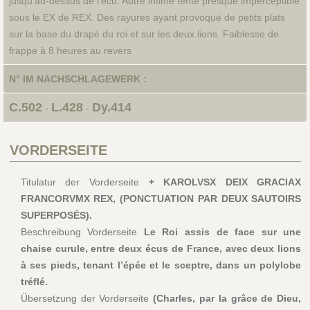
jusqu’au-dessus de l’écu. Autre infime fente presque imperceptible
sous le EX de REX. Des rayures ayant provoqué de petits plats
sur la base du drapé du roi et sur les deux lions. Faiblesse de
frappe à 8 heures au revers
N° IM NACHSCHLAGEWERK :
C.502
L.428
Dy.414
-
-
VORDERSEITE
Titulatur der Vorderseite
+ KAROLVSX DEIX GRACIAX
FRANCORVMX REX, (PONCTUATION PAR DEUX SAUTOIRS
SUPERPOSÉS).
Beschreibung Vorderseite
Le Roi assis de face sur une
chaise curule, entre deux écus de France, avec deux lions
à ses pieds, tenant l’épée et le sceptre, dans un polylobe
tréflé.
Übersetzung der Vorderseite
(Charles, par la grâce de Dieu,