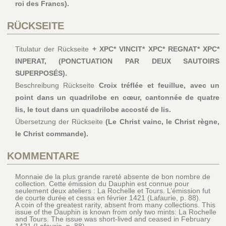
roi des Francs).
RÜCKSEITE
Titulatur der Rückseite
+ XPC* VINCIT* XPC* REGNAT* XPC*
INPERAT, (PONCTUATION PAR DEUX SAUTOIRS
SUPERPOSÉS).
Beschreibung Rückseite
Croix tréflée et feuillue, avec un
point dans un quadrilobe en cœur, cantonnée de quatre
lis, le tout dans un quadrilobe accosté de lis.
Übersetzung der Rückseite
(Le Christ vainc, le Christ règne,
le Christ commande).
KOMMENTARE
Monnaie de la plus grande rareté absente de bon nombre de
collection. Cette émission du Dauphin est connue pour
seulement deux ateliers : La Rochelle et Tours. L’émission fut
de courte durée et cessa en février 1421 (Lafaurie, p. 88).
A coin of the greatest rarity, absent from many collections. This
issue of the Dauphin is known from only two mints: La Rochelle
and Tours. The issue was short-lived and ceased in February