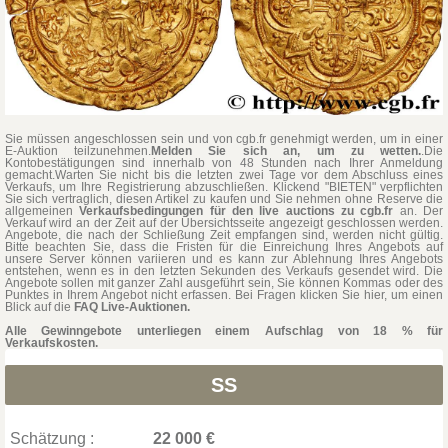
Sie müssen angeschlossen sein und von cgb.fr genehmigt werden, um in einer
E-Auktion teilzunehmen.
Melden Sie sich an, um zu wetten.
.Die
Kontobestätigungen sind innerhalb von 48 Stunden nach Ihrer Anmeldung
gemacht.Warten Sie nicht bis die letzten zwei Tage vor dem Abschluss eines
Verkaufs, um Ihre Registrierung abzuschließen. Klickend "BIETEN" verpflichten
Sie sich vertraglich, diesen Artikel zu kaufen und Sie nehmen ohne Reserve die
allgemeinen
Verkaufsbedingungen für den live auctions zu cgb.fr
an. Der
Verkauf wird an der Zeit auf der Übersichtsseite angezeigt geschlossen werden.
Angebote, die nach der Schließung Zeit empfangen sind, werden nicht gültig.
Bitte beachten Sie, dass die Fristen für die Einreichung Ihres Angebots auf
unsere Server können variieren und es kann zur Ablehnung Ihres Angebots
entstehen, wenn es in den letzten Sekunden des Verkaufs gesendet wird. Die
Angebote sollen mit ganzer Zahl ausgeführt sein, Sie können Kommas oder des
Punktes in Ihrem Angebot nicht erfassen. Bei Fragen klicken Sie hier, um einen
Blick auf die
FAQ Live-Auktionen.
Alle Gewinngebote unterliegen einem Aufschlag von 18 % für
Verkaufskosten.
SS
Schätzung :
22 000 €