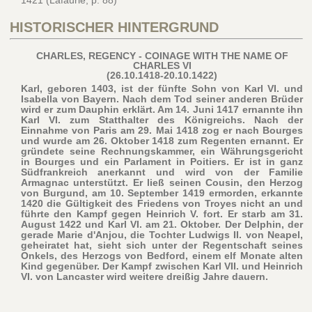
1421 (Lafaurie, p. 88)
HISTORISCHER HINTERGRUND
CHARLES, REGENCY - COINAGE WITH THE NAME OF
CHARLES VI
(26.10.1418-20.10.1422)
Karl, geboren 1403, ist der fünfte Sohn von Karl VI. und
Isabella von Bayern. Nach dem Tod seiner anderen Brüder
wird er zum Dauphin erklärt. Am 14. Juni 1417 ernannte ihn
Karl VI. zum Statthalter des Königreichs. Nach der
Einnahme von Paris am 29. Mai 1418 zog er nach Bourges
und wurde am 26. Oktober 1418 zum Regenten ernannt. Er
gründete seine Rechnungskammer, ein Währungsgericht
in Bourges und ein Parlament in Poitiers. Er ist in ganz
Südfrankreich anerkannt und wird von der Familie
Armagnac unterstützt. Er ließ seinen Cousin, den Herzog
von Burgund, am 10. September 1419 ermorden, erkannte
1420 die Gültigkeit des Friedens von Troyes nicht an und
führte den Kampf gegen Heinrich V. fort. Er starb am 31.
August 1422 und Karl VI. am 21. Oktober. Der Delphin, der
gerade Marie d'Anjou, die Tochter Ludwigs II. von Neapel,
geheiratet hat, sieht sich unter der Regentschaft seines
Onkels, des Herzogs von Bedford, einem elf Monate alten
Kind gegenüber. Der Kampf zwischen Karl VII. und Heinrich
VI. von Lancaster wird weitere dreißig Jahre dauern.