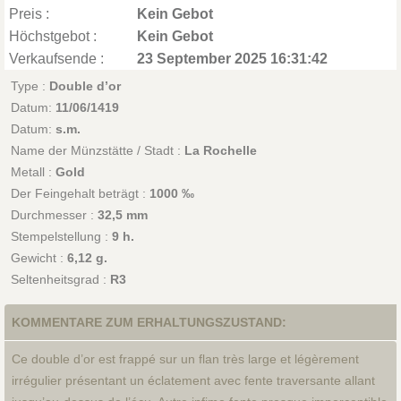
Preis :
Kein Gebot
Höchstgebot :
Kein Gebot
Verkaufsende :
23 September 2025 16:31:42
Type :
Double d’or
Datum:
11/06/1419
Datum:
s.m.
Name der Münzstätte / Stadt :
La Rochelle
Metall :
Gold
Der Feingehalt beträgt :
1000 ‰
Durchmesser :
32,5 mm
Stempelstellung :
9 h.
Gewicht :
6,12 g.
Seltenheitsgrad :
R3
KOMMENTARE ZUM ERHALTUNGSZUSTAND:
Ce double d’or est frappé sur un flan très large et légèrement
irrégulier présentant un éclatement avec fente traversante allant