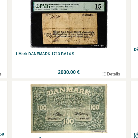
DÄ
1 Mark DÄNEMARK 1713 P.A14 S
2000.00 €
s
Details
58
DÄ
Fr