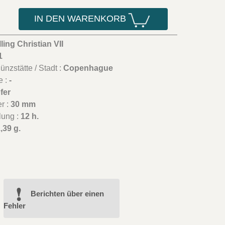
IN DEN WARENKORB
lling Christian VII
1
nzstätte / Stadt :
Copenhague
e :
-
fer
r :
30 mm
lung :
12 h.
,39 g.
Berichten über einen
Fehler