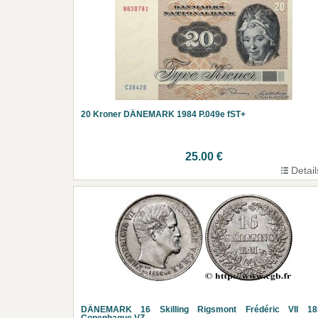
20 Kroner DÄNEMARK 1984 P.049e fST+
25.00 €
Detail
DÄNEMARK 16 Skilling Rigsmont Frédéric VII 18
Copenhague VZ