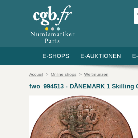
E-SHOPS
E-AUKTIONEN
E
Accueil
>
Online shops
>
Weltmünzen
fwo_994513
-
DÄNEMARK 1 Skilling C