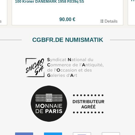
100 Kroner DÄNEMARK 1958 P.039q SS
90.00 €
s
Details
CGBFR.DE NUMISMATIK