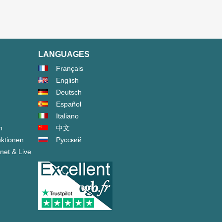
LANGUAGES
Français
English
Deutsch
Español
Italiano
n
中文
ktionen
Русский
net & Live