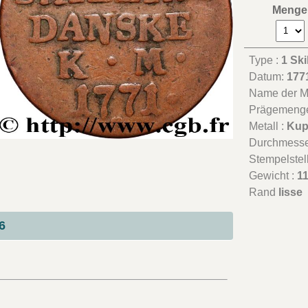
Menge
Type :
1 Ski
Datum:
177
Name der Mü
Prägemeng
Metall :
Kup
Durchmesse
Stempelstel
Gewicht :
11
Rand
lisse
6