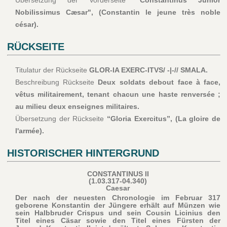
Nobilissimus Cæsar", (Constantin le jeune très noble
césar).
RÜCKSEITE
Titulatur der Rückseite
GLOR-IA EXERC-ITVS/ -|-// SMALA.
Beschreibung Rückseite
Deux soldats debout face à face,
vêtus militairement, tenant chacun une haste renversée ;
au milieu deux enseignes militaires.
Übersetzung der Rückseite
“Gloria Exercitus”, (La gloire de
l'armée).
HISTORISCHER HINTERGRUND
CONSTANTINUS II
(1.03.317-04.340)
Caesar
Der nach der neuesten Chronologie im Februar 317
geborene Konstantin der Jüngere erhält auf Münzen wie
sein Halbbruder Crispus und sein Cousin Licinius den
Titel eines Cäsar sowie den Titel eines Fürsten der