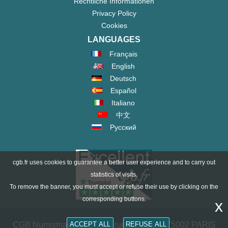
Rechtliche Informationen
Privacy Policy
Cookies
LANGUAGES
Français
English
Deutsch
Español
Italiano
中文
Русский
cgb.fr uses cookies to guarantee a better user experience and to carry out
statistics of visits.
To remove the banner, you must accept or refuse their use by clicking on the
corresponding buttons.
x
CGB Numismatik Paris - 36 rue Vivienne - 75002 PARIS
ACCEPT ALL
REFUSE ALL