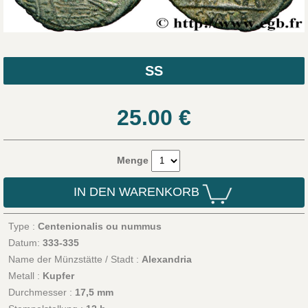
SS
25.00
€
Menge
IN DEN WARENKORB
Type :
Centenionalis ou nummus
Datum:
333-335
Name der Münzstätte / Stadt :
Alexandria
Metall :
Kupfer
Durchmesser :
17,5 mm