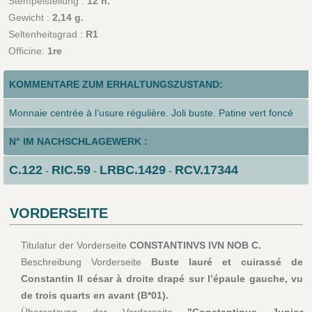
Stempelstellung :
12 h.
Gewicht :
2,14 g.
Seltenheitsgrad :
R1
Officine:
1re
KOMMENTARE ZUM ERHALTUNGSZUSTAND:
Monnaie centrée à l’usure régulière. Joli buste. Patine vert foncé
N° IM NACHSCHLAGEWERK :
C.122
RIC.59
LRBC.1429
RCV.17344
-
-
-
VORDERSEITE
Titulatur der Vorderseite
CONSTANTINVS IVN NOB C.
Beschreibung Vorderseite
Buste lauré et cuirassé de
Constantin II césar à droite drapé sur l’épaule gauche, vu
de trois quarts en avant (B*01).
Übersetzung der Vorderseite
"Constantinus Junior