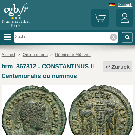
Deutsch
Accueil
>
Online shops
>
Römische Münzen
brm_867312
-
CONSTANTINUS II
Zurück
Centenionalis ou nummus