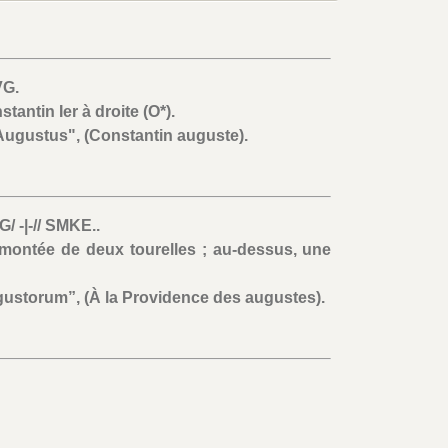
G.
tantin Ier à droite (O*).
ugustus", (Constantin auguste).
 -|-// SMKE..
montée de deux tourelles ; au-dessus, une
ustorum”, (À la Providence des augustes).