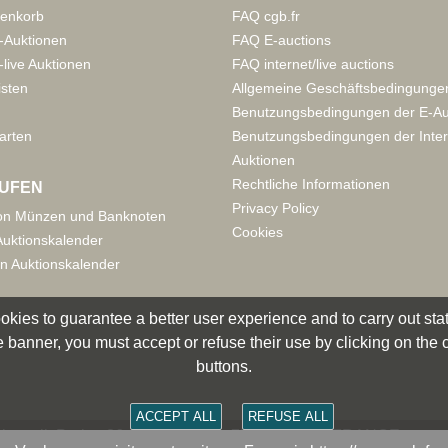
enkorb
FAQ cgb.fr
-Auktionen
FAQ E-auctions
live Auktionen
FAQ internet/live auctions
isten
Allgemeine Geschäftsbedingunge
Benutzungsbedingungen der E-Au
arten
Benutzungsbedingungen der Inter
Auktionen
Rechtliche Informationen
UFEN
Privacy Policy
on Münzen und Banknoten
Cookies
uktionskalender
n Auktionskalender
okies to guarantee a better user experience and to carry out statis
 banner, you must accept or refuse their use by clicking on the
buttons.
ACCEPT ALL
REFUSE ALL
smatik Paris - 36 rue Vivienne - 75002 PARIS FRANCE -
cont