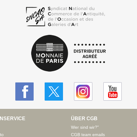
NSERVICE
ÜBER CGB
Wer sind wir?"
to
CGB team emails