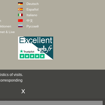
Deutsch
Español
Italiano
n
中文
ktionen
Русский
net & Live
tics of visits.
 corresponding
x
act@cgb.fr