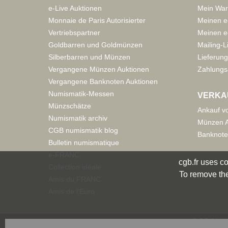
e-Live Auktionen
Mein War
Monnaie de Paris Autorisierter
Meinen e
Vertriebspartner
Meinen e-
Goldbarren und Goldmünzen
Mailing-L
Silberbarren und Münzen
Lieferung
Vergangene Münzen Auktionen
Zahlungs
Vergangene Banknoten Auktionen
Numismatik-Messen
VERKA
Münzschätze
Ankauf v
Numismatik archiv
Münzen A
CGB numismatik blog
Banknote
Bulletin numismatique
e-FRANC
cgb.fr uses co
Collection idéale
To remove the
Amis du FRANC
Amis de l'Euro
CGB Numi