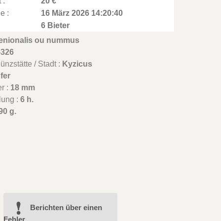
 :
20 €
e :
16 März 2026 14:20:40
6 Bieter
enionalis ou nummus
-326
nzstätte / Stadt :
Kyzicus
fer
r :
18 mm
lung :
6 h.
90 g.
Berichten über einen
Fehler