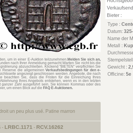
Höchstgebot
Verkaufsend
Bieter :
Type :
Cent
Datum:
325
Name der Mü
Metall :
Kup
Durchmesse
en, um in einer E-Auktion teilzunehmen.
Melden Sie sich an,
Stempelstel
tunden nach Ihrer Anmeldung gemacht.Warten Sie nicht bis die
gistrierung abzuschließen. Klickend "BIETEN" verpflichten Sie
Gewicht :
2,
hne Reserve die allgemeinen
Verkaufsbedingungen für den e-
rsichtsseite angezeigt geschlossen werden. Angebote, die nach
Officine:
5e
te beachten Sie, dass die Fristen für die Einreichung Ihres
Ablehnung Ihres Angebots entstehen, wenn es in den letzten
t ganzer Zahl ausgeführt sein, Sie können Kommas oder des
ier, um einen Blick auf die
FAQ E-Auktionen.
, droit un peu plus usé. Patine marron
4
LRBC.1171
RCV.16262
-
-