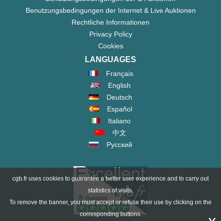
Benutzungsbedingungen der Internet & Live Auktionen
Rechtliche Informationen
Privacy Policy
Cookies
LANGUAGES
Français
English
Deutsch
Español
Italiano
中文
Русский
cgb.fr uses cookies to guarantee a better user experience and to carry out
statistics of visits.
To remove the banner, you must accept or refuse their use by clicking on the
corresponding buttons.