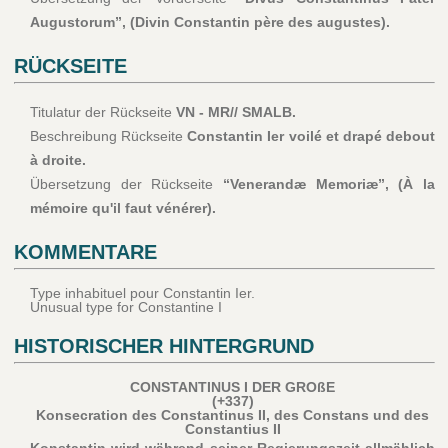
Augustorum”, (Divin Constantin père des augustes).
RÜCKSEITE
Titulatur der Rückseite
VN - MR// SMALB.
Beschreibung Rückseite
Constantin Ier voilé et drapé debout
à droite.
Übersetzung der Rückseite
“Venerandæ Memoriæ”, (À la
mémoire qu'il faut vénérer).
KOMMENTARE
Type inhabituel pour Constantin Ier.
Unusual type for Constantine I
HISTORISCHER HINTERGRUND
CONSTANTINUS I DER GROßE
(+337)
Konsecration des Constantinus II, des Constans und des
Constantius II
Konstantin wird während seiner Regierungszeit allmählich