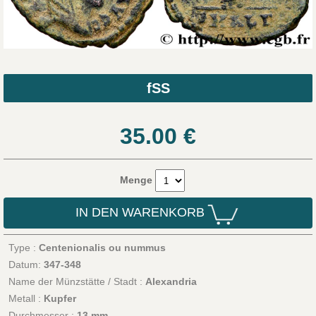
fSS
35.00
€
Menge
IN DEN WARENKORB
Type :
Centenionalis ou nummus
Datum:
347-348
Name der Münzstätte / Stadt :
Alexandria
Metall :
Kupfer
Durchmesser :
13 mm