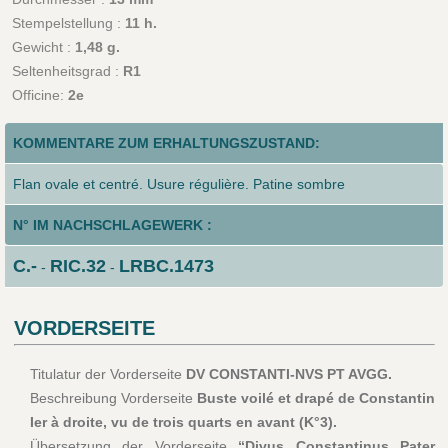
Stempelstellung :
11 h.
Gewicht :
1,48 g.
Seltenheitsgrad :
R1
Officine:
2e
KOMMENTARE ZUM ERHALTUNGSZUSTAND:
Flan ovale et centré. Usure régulière. Patine sombre
N° IM NACHSCHLAGEWERK :
C.-
RIC.32
LRBC.1473
-
-
VORDERSEITE
Titulatur der Vorderseite
DV CONSTANTI-NVS PT AVGG.
Beschreibung Vorderseite
Buste voilé et drapé de Constantin
Ier à droite, vu de trois quarts en avant (K°3).
Übersetzung der Vorderseite
“Divus Constantinus Pater