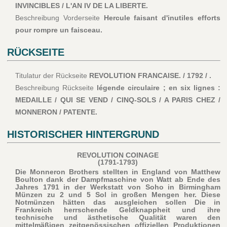
INVINCIBLES / L'AN IV DE LA LIBERTE.
Beschreibung Vorderseite
Hercule faisant d'inutiles efforts
pour rompre un faisceau.
RÜCKSEITE
Titulatur der Rückseite
REVOLUTION FRANCAISE. / 1792 / .
Beschreibung Rückseite
légende circulaire ; en six lignes :
MEDAILLE / QUI SE VEND / CINQ-SOLS / A PARIS CHEZ /
MONNERON / PATENTE.
HISTORISCHER HINTERGRUND
REVOLUTION COINAGE
(1791-1793)
Die Monneron Brothers stellten in England von Matthew
Boulton dank der Dampfmaschine von Watt ab Ende des
Jahres 1791 in der Werkstatt von Soho in Birmingham
Münzen zu 2 und 5 Sol in großen Mengen her. Diese
Notmünzen hätten das ausgleichen sollen Die in
Frankreich herrschende Geldknappheit und ihre
technische und ästhetische Qualität waren den
mittelmäßigen zeitgenössischen offiziellen Produktionen