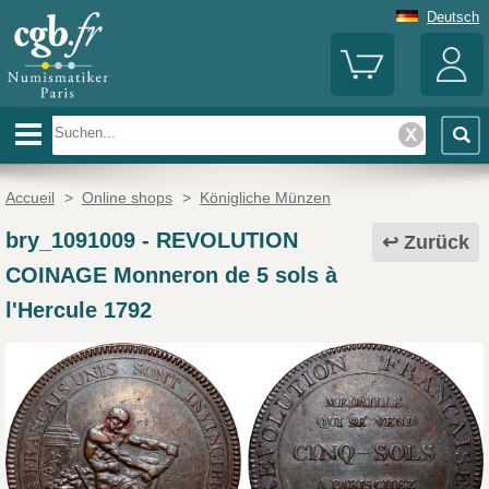
Deutsch
Accueil
>
Online shops
>
Königliche Münzen
bry_1091009
-
REVOLUTION
Zurück
COINAGE Monneron de 5 sols à
l'Hercule 1792