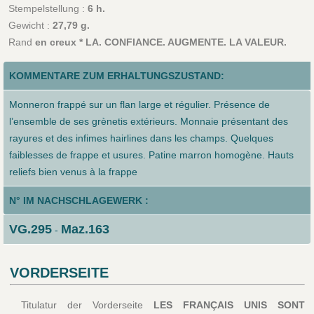
Stempelstellung :
6 h.
Gewicht :
27,79 g.
Rand
en creux * LA. CONFIANCE. AUGMENTE. LA VALEUR.
KOMMENTARE ZUM ERHALTUNGSZUSTAND:
Monneron frappé sur un flan large et régulier. Présence de
l’ensemble de ses grènetis extérieurs. Monnaie présentant des
rayures et des infimes hairlines dans les champs. Quelques
faiblesses de frappe et usures. Patine marron homogène. Hauts
reliefs bien venus à la frappe
N° IM NACHSCHLAGEWERK :
VG.295
Maz.163
-
VORDERSEITE
Titulatur der Vorderseite
LES FRANÇAIS UNIS SONT