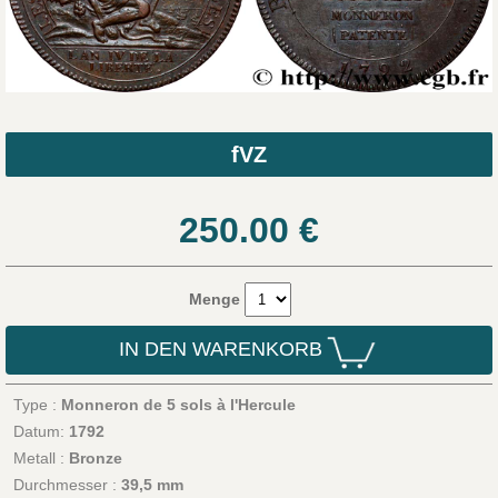
fVZ
250.00
€
Menge
IN DEN WARENKORB
Type :
Monneron de 5 sols à l'Hercule
Datum:
1792
Metall :
Bronze
Durchmesser :
39,5 mm