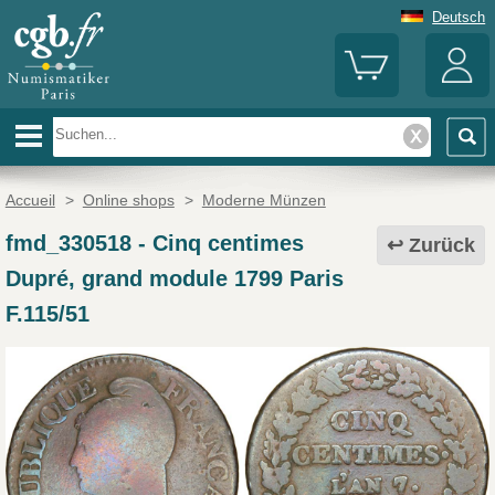
Deutsch
Accueil
>
Online shops
>
Moderne Münzen
fmd_330518
-
Cinq centimes
Zurück
Dupré, grand module 1799 Paris
F.115/51