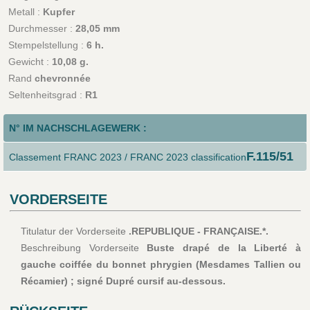
Metall :
Kupfer
Durchmesser :
28,05 mm
Stempelstellung :
6 h.
Gewicht :
10,08 g.
Rand
chevronnée
Seltenheitsgrad :
R1
N° IM NACHSCHLAGEWERK :
F.115/51
Classement FRANC 2023 / FRANC 2023 classification
VORDERSEITE
Titulatur der Vorderseite
.REPUBLIQUE - FRANÇAISE.*.
Beschreibung Vorderseite
Buste drapé de la Liberté à
gauche coiffée du bonnet phrygien (Mesdames Tallien ou
Récamier) ; signé Dupré cursif au-dessous.