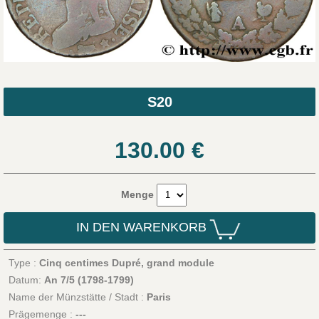
S20
130.00
€
Menge
IN DEN WARENKORB
Type :
Cinq centimes Dupré, grand module
Datum:
An 7/5 (1798-1799)
Name der Münzstätte / Stadt :
Paris
Prägemenge :
---