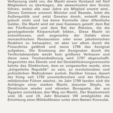
Verfassung sieht vor, die Macht einem Vorstand mit fünf
Mitgliedern zu übertragen, die abwechselnd den Vorsitz
führen, wobei alle zwei Jahre ein Mitglied ersetzt wird..
Dieses Gremium ernennt Minister und Beamte, leitet die
Außenpolitik und setzt Gesetze durch, entwirft diese
jedoch nicht und hat keine Kontrolle über öffentliche
Gelder.. Die Macht wird mit zwei Kammern geteilt: dem Rat
der Fünfhundert und dem Rat der Ältesten, die die
gesetzgebende Körperschaft bilden.. Diese Macht ist
entschlossen, sich angesichts der Gefahr einer
monarchischen Restauration oder einer jakobinischen
Reaktion zu behaupten, ist aber vor allem durch die
Finanzkrise gelähmt und muss 1796 das Assignat
aufgeben.. Die Ersetzung der Assignaten durch die
Territorialmandate weckt kein größeres Vertrauen und
diese neue Treuhandwährung wird 1797 abgeschafft.
Angesichts des Elends und der Destabilisierungsversuche
kehrte das Direktorium, dem es vorgeworfen wurde, eine
„bürgerliche Republik“ zu sein, zu revolutionären und
polizeilichen Maßnahmen zurück. Darüber hinaus dauert
der Krieg seit 1792 ununterbrochen und der Einfluss
militärischer Führer wächst.. Im Jahr 1799 fanden sich die
Anhänger einer starken Macht, darunter Sieyès, im
Direktorium wieder und ebneten Bonaparte, der aus
Ägypten zurückkam, den Weg zur Macht.. Der Staatsstreich
vom 18. und 19. Jahr Brumaire VIII ermöglichte die
Errichtung einer Militärdiktatur unter dem Namen Konsulat.