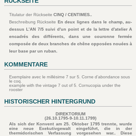
RÜCKSEITE
Titulatur der Rückseite
CINQ / CENTIMES..
Beschreibung Rückseite
En deux lignes dans le champ, au-
dessus L’AN 7/5 suivi d'un point et de la lettre d'atelier A
encadrés des différents, dans une couronne fermée
composée de deux branches de chêne opposées nouées à
leur base par un ruban.
KOMMENTARE
Exemplaire avec le millésime 7 sur 5. Corne d’abondance sous
le coq.
example with the vintage 7 out of 5. Cornucopia under the
rooster
HISTORISCHER HINTERGRUND
DIREKTORIUM
(26.10.1795-9-10.11.1799)
Als sich der Konvent am 25. Oktober 1795 trennte, wurde
eine neue Exekutivgewalt eingeführt, die in der
thermidorischen Verfassung vorgesehen war.. Diese