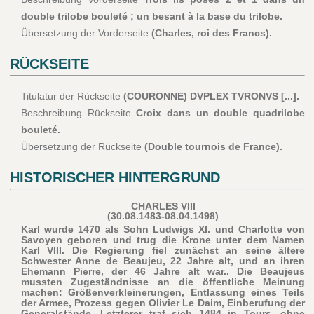
double trilobe bouleté ; un besant à la base du trilobe.
Übersetzung der Vorderseite
(Charles, roi des Francs).
RÜCKSEITE
Titulatur der Rückseite
(COURONNE) DVPLEX TVRONVS [...].
Beschreibung Rückseite
Croix dans un double quadrilobe
bouleté.
Übersetzung der Rückseite
(Double tournois de France).
HISTORISCHER HINTERGRUND
CHARLES VIII
(30.08.1483-08.04.1498)
Karl wurde 1470 als Sohn Ludwigs XI. und Charlotte von
Savoyen geboren und trug die Krone unter dem Namen
Karl VIII. Die Regierung fiel zunächst an seine ältere
Schwester Anne de Beaujeu, 22 Jahre alt, und an ihren
Ehemann Pierre, der 46 Jahre alt war.. Die Beaujeus
mussten Zugeständnisse an die öffentliche Meinung
machen: Größenverkleinerungen, Entlassung eines Teils
der Armee, Prozess gegen Olivier Le Daim, Einberufung der
Generalstände. Letzterer traf sich 1484 in Tours, ohne