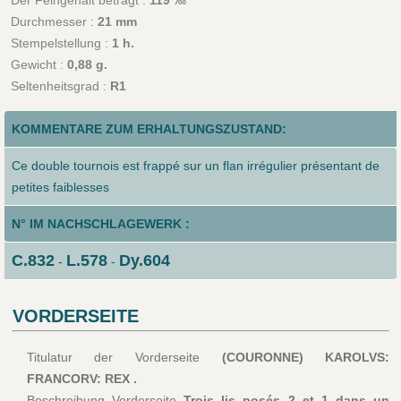
Durchmesser :
21 mm
Stempelstellung :
1 h.
Gewicht :
0,88 g.
Seltenheitsgrad :
R1
KOMMENTARE ZUM ERHALTUNGSZUSTAND:
Ce double tournois est frappé sur un flan irrégulier présentant de
petites faiblesses
N° IM NACHSCHLAGEWERK :
C.832
L.578
Dy.604
-
-
VORDERSEITE
Titulatur der Vorderseite
(COURONNE) KAROLVS:
FRANCORV: REX .
Beschreibung Vorderseite
Trois lis posés 2 et 1 dans un