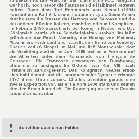
zurückkehrte. Der Preis für die italienische Fata Morgana
war hoch, noch bevor die Franzosen die Halbinsel betreten
hatten. Nach dem Tod Ferdinands von Neapel (1494)
konzentrierte Karl VIII. seine Truppen in Lyon. Seine Armee
durchquerte die Staaten des Herzogs von Savoyen und die
der anderen Fürsten Italiens, machtlos oder mit Komplizen.
Im Februar 1495 marschierte der König in Neapel ein. Das
Königreich wurde ohne Schwierigkeiten erobert. Im März
gründeten der Papst, Venedig, der Herzog von Mailand,
Maximilian, Ferdinand und Isabella den Bund von Venedig.
Charles verließ Neapel im Mai und ließ Montpensier dort
als Vizekönig zurück. Im Juni 1495 traf er in Fornoue auf
die Alliierten unter dem Kommando von François de
Gonzague. Die Franzosen erzwangen den Durchgang,
ohne sie zu besiegen. Im Oktober war Karl VIII. nach
Frankreich zurückgekehrt. Das Königreich Neapel erhob
sich bald darauf und die aragonesische Dynastie erlangte
1497 ihren Thron zurück. Charles bereitete gerade eine
zweite Expedition vor, als er im April 1498 starb und keinen
direkten Erben hinterließ. Die Krone ging an seinen Cousin
Louis d'Orléans über.
Berichten über einen Fehler