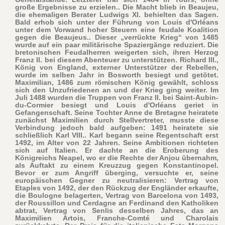
große Ergebnisse zu erzielen.. Die Macht blieb in Beaujeu,
die ehemaligen Berater Ludwigs XI. behielten das Sagen.
Bald erhob sich unter der Führung von Louis d'Orléans
unter dem Vorwand hoher Steuern eine feudale Koalition
gegen die Beaujeus.. Dieser „verrückte Krieg“ von 1485
wurde auf ein paar militärische Spaziergänge reduziert. Die
bretonischen Feudalherren weigerten sich, ihren Herzog
Franz II. bei diesem Abenteuer zu unterstützen. Richard III.,
König von England, externer Unterstützer der Rebellen,
wurde im selben Jahr in Bosworth besiegt und getötet.
Maximilian, 1486 zum römischen König gewählt, schloss
sich den Unzufriedenen an und der Krieg ging weiter. Im
Juli 1488 wurden die Truppen von Franz II. bei Saint-Aubin-
du-Cormier besiegt und Louis d'Orléans geriet in
Gefangenschaft. Seine Tochter Anne de Bretagne heiratete
zunächst Maximilien durch Stellvertreter, musste diese
Verbindung jedoch bald aufgeben: 1491 heiratete sie
schließlich Karl VIII.. Karl begann seine Regentschaft erst
1492, im Alter von 22 Jahren. Seine Ambitionen richteten
sich auf Italien. Er dachte an die Eroberung des
Königreichs Neapel, wo er die Rechte der Anjou übernahm,
als Auftakt zu einem Kreuzzug gegen Konstantinopel.
Bevor er zum Angriff überging, versuchte er, seine
europäischen Gegner zu neutralisieren: Vertrag von
Etaples von 1492, der den Rückzug der Engländer erkaufte,
die Boulogne belagerten, Vertrag von Barcelona von 1493,
der Roussillon und Cerdagne an Ferdinand den Katholiken
abtrat, Vertrag von Senlis desselben Jahres, das an
Maximilien Artois, Franche-Comté und Charolais