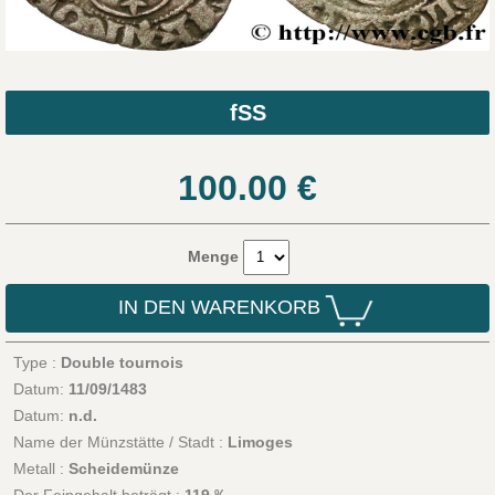
fSS
100.00
€
Menge
IN DEN WARENKORB
Type :
Double tournois
Datum:
11/09/1483
Datum:
n.d.
Name der Münzstätte / Stadt :
Limoges
Metall :
Scheidemünze
Der Feingehalt beträgt :
119 ‰