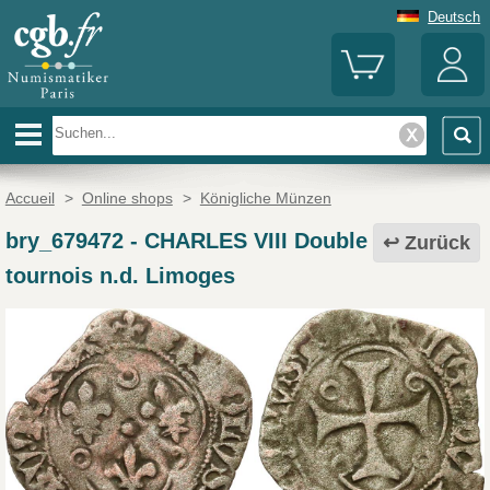
Deutsch
Accueil
>
Online shops
>
Königliche Münzen
bry_679472
-
CHARLES VIII Double
Zurück
tournois n.d. Limoges