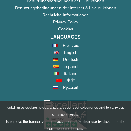
Benutzungsbedingungen der E-Auktionen
Benutzungsbedingungen der Internet & Live Auktionen
Rechtliche Informationen
Privacy Policy
Cookies
LANGUAGES
Français
English
Deutsch
Español
Italiano
中文
Русский
cgb.fr uses cookies to guarantee a better user experience and to carry out
statistics of visits.
To remove the banner, you must accept or refuse their use by clicking on the
corresponding buttons.