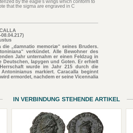
cterized by the eagle's wings which conform to
ote that the sigma are engraved in C
CALLA
-08.04.217)
ustus
a die „damnatio memoriæ“ seines Bruders.
toniniana“ verkündet. Alle Bewohner des
enden Jahr unternahm er einen Feldzug in
e Deutschen, Iapygen und Goten. Er erhielt
Herrschaft wurde im Jahr 215 durch die
ntoninianus markiert. Caracalla beginnt
r wird ermordet, nachdem er seine Vicennalia
IN VERBINDUNG STEHENDE ARTIKEL