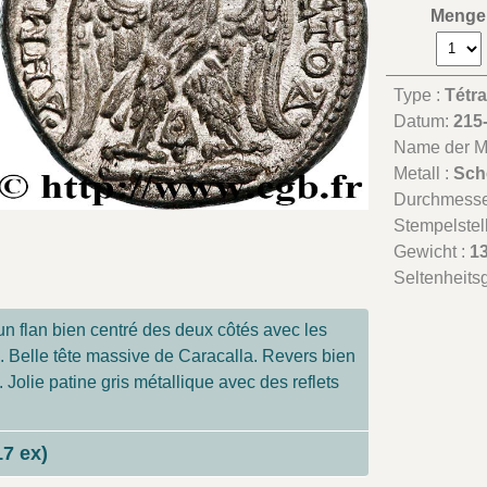
Menge
Type :
Tétr
Datum:
215
Name der Mü
Metall :
Sch
Durchmesse
Stempelstel
Gewicht :
13
Seltenheits
n flan bien centré des deux côtés avec les
s. Belle tête massive de Caracalla. Revers bien
. Jolie patine gris métallique avec des reflets
17 ex)