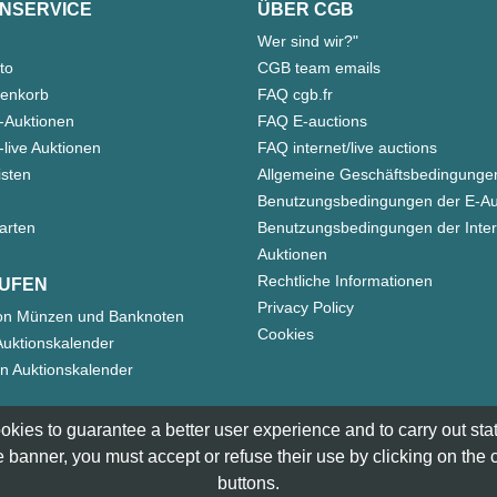
NSERVICE
ÜBER CGB
Wer sind wir?"
to
CGB team emails
enkorb
FAQ cgb.fr
-Auktionen
FAQ E-auctions
live Auktionen
FAQ internet/live auctions
isten
Allgemeine Geschäftsbedingunge
Benutzungsbedingungen der E-Au
arten
Benutzungsbedingungen der Inter
Auktionen
Rechtliche Informationen
UFEN
Privacy Policy
on Münzen und Banknoten
Cookies
uktionskalender
n Auktionskalender
okies to guarantee a better user experience and to carry out statis
 banner, you must accept or refuse their use by clicking on the
buttons.