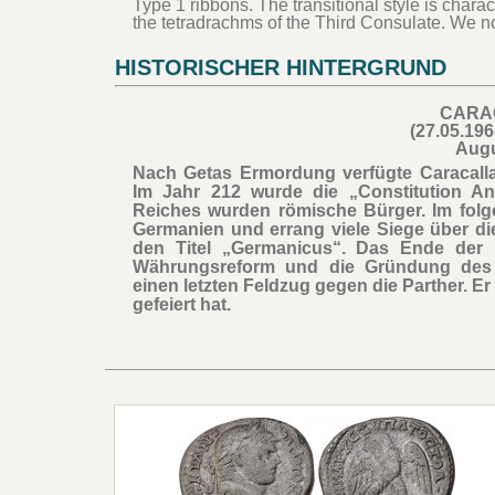
Type 1 ribbons. The transitional style is chara
the tetradrachms of the Third Consulate. We n
HISTORISCHER HINTERGRUND
CARA
(27.05.196
Aug
Nach Getas Ermordung verfügte Caracall
Im Jahr 212 wurde die „Constitution An
Reiches wurden römische Bürger. Im folg
Germanien und errang viele Siege über di
den Titel „Germanicus“. Das Ende der 
Währungsreform und die Gründung des A
einen letzten Feldzug gegen die Parther. E
gefeiert hat.