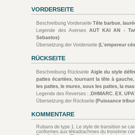
VORDERSEITE
Beschreibung Vorderseite
Tête barbue, laurée
Legende des Averses
AUT KAI AN - TwN
Sebastos)
Übersetzung der Vorderseite
(L'empereur cés
RÜCKSEITE
Beschreibung Rückseite
Aigle du style défin
pattes écartées, tournant la tête à gauch
les pattes, le murex, sous les pattes, la ma
Legende des Reverses :
.DHMARC. EX. UPAT
Übersetzung der Rückseite
(Puissance tribun
KOMMENTARE
Rubans de type 1. Le style de transition se cara
conformes aux tétradrachmes du troisième con