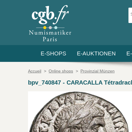
E-SHOPS
E-AUKTIONEN
E
Accueil
>
Online shops
>
Provinzial Münzen
bpv_740847
-
CARACALLA Tétradrach