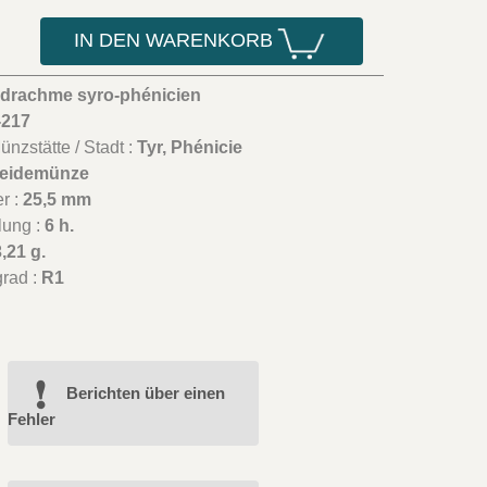
IN DEN WARENKORB
adrachme syro-phénicien
-217
nzstätte / Stadt :
Tyr, Phénicie
eidemünze
r :
25,5 mm
lung :
6 h.
,21 g.
grad :
R1
Berichten über einen
Fehler