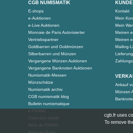
CGB NUMISMATIK
KUNDE
E-shops
Kontakt
e-Auktionen
Mein Kon
e-Live Auktionen
Mein War
Monnaie de Paris Autorisierter
Meinen e
Vertriebspartner
Meinen e-
Goldbarren und Goldmünzen
Mailing-L
Silberbarren und Münzen
Lieferung
Vergangene Münzen Auktionen
Zahlungs
Vergangene Banknoten Auktionen
Numismatik-Messen
VERKA
Münzschätze
Ankauf v
Numismatik archiv
Münzen A
CGB numismatik blog
Banknote
Bulletin numismatique
e-FRANC
cgb.fr uses co
Collection idéale
To remove the
Amis du FRANC
Amis de l'Euro