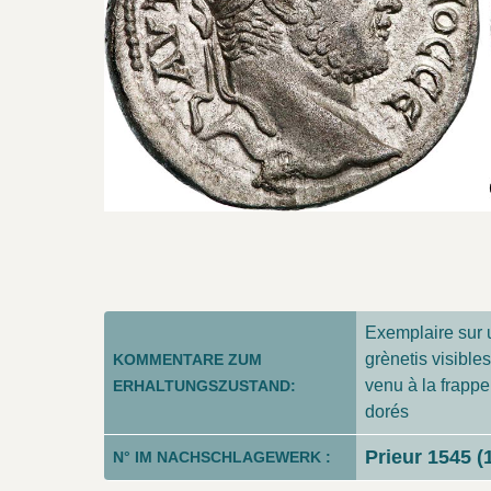
Exemplaire sur u
grènetis visible
KOMMENTARE ZUM
venu à la frappe
ERHALTUNGSZUSTAND:
dorés
Prieur 1545 (
N° IM NACHSCHLAGEWERK :