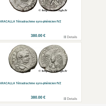
ARACALLA Tétradrachme syro-phénicien fVZ
380.00 €
Details
ARACALLA Tétradrachme syro-phénicien fVZ
380.00 €
Details