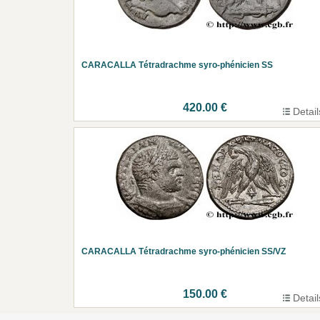
CARACALLA Tétradrachme syro-phénicien SS
420.00 €
Detail
CARACALLA Tétradrachme syro-phénicien SS/VZ
150.00 €
Detail