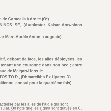
 de Caracalla à droite (O*).
INOS SE, (Autokrator Kaisar Antwninos
ar Marc-Aurèle Antonin auguste).
itif, debout de face, les ailes déployées, les
e, tenant une couronne dans son bec ; entre
ssue de Melqart-Hercule.
OS TO.D., (Dhmarcikhs Ex Upatos D)
itienne, consul pour la quatrième fois).
ctérise par les ailes de l’aigle qui sont
sulat. On note que les sigma sont gravés en C.