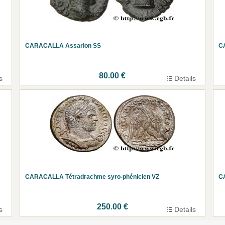
CARACALLA Assarion SS
C
80.00 €
s
Details
CARACALLA Tétradrachme syro-phénicien VZ
C
250.00 €
s
Details