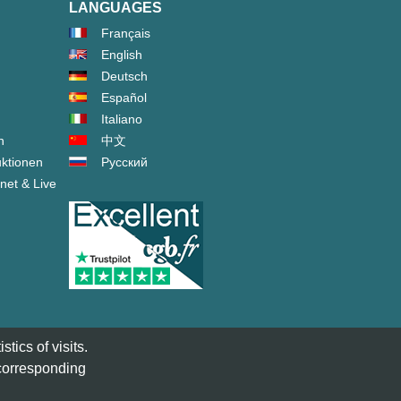
LANGUAGES
Français
English
Deutsch
Español
Italiano
n
中文
ktionen
Русский
net & Live
tics of visits.
 corresponding