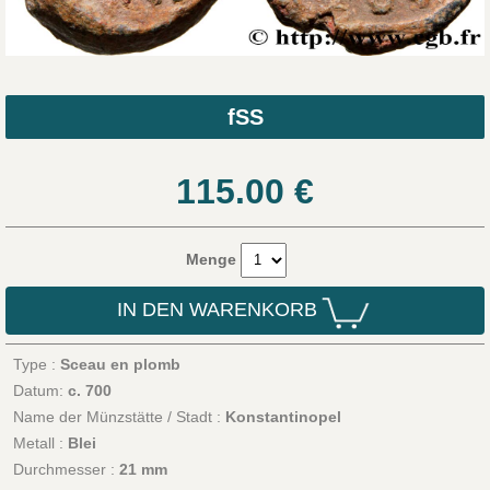
fSS
115.00
€
Menge
IN DEN WARENKORB
Type :
Sceau en plomb
Datum:
c. 700
Name der Münzstätte / Stadt :
Konstantinopel
Metall :
Blei
Durchmesser :
21 mm