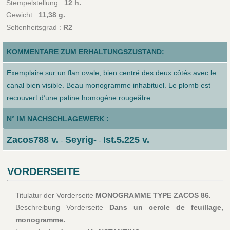
Stempelstellung :
12 h.
Gewicht :
11,38 g.
Seltenheitsgrad :
R2
KOMMENTARE ZUM ERHALTUNGSZUSTAND:
Exemplaire sur un flan ovale, bien centré des deux côtés avec le
canal bien visible. Beau monogramme inhabituel. Le plomb est
recouvert d’une patine homogène rougeâtre
N° IM NACHSCHLAGEWERK :
Zacos788 v.
Seyrig-
Ist.5.225 v.
-
-
VORDERSEITE
Titulatur der Vorderseite
MONOGRAMME TYPE ZACOS 86.
Beschreibung Vorderseite
Dans un cercle de feuillage,
monogramme.