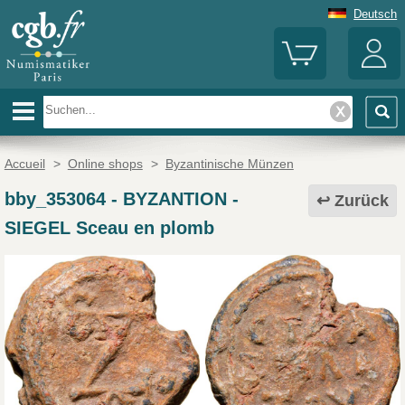
Deutsch
Accueil
>
Online shops
>
Byzantinische Münzen
bby_353064
-
BYZANTION -
Zurück
SIEGEL Sceau en plomb