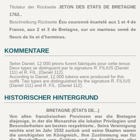
Titulatur der Rückseite
JETON DES ETATS DE BRETAGNE
1762..
Beschreibung Rückseite
Écu couronné écartelé aux 1 et 4 de
France, aux 2 et 3 de Bretagne, sur un manteau semé de
fleurs de lis et d’hermines.
KOMMENTARE
Selon Daniel, 12.000 jetons furent fabriqués pour cette tenue.
Deux types se distinguent par la signature R. FILIUS (Daniel
111) et R. FIL. (Daniel 112).
According to Daniel, 12,000 tokens were produced for this
outfit. Two types are distinguished by the signature R. FILIUS
(Daniel 111) and R. FIL. (Daniel 112).
HISTORISCHER HINTERGRUND
BRETAGNE (ÉTATS DE...)
Von allen französischen Provinzen war die Bretagne
diejenige, in der die Monarchie die lokalen Privilegien und
Besonderheiten am besten respektierte.. Seine Vereinigung
reichte erst im Jahr 1532 zurück und seine Staaten waren
die unruhigsten im Königreich.. Ihre Zustimmung war für
die Beschaffung von Geldern und die Ausführung aller