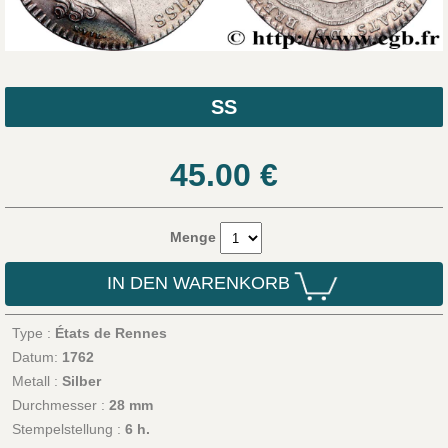
SS
45.00
€
Menge
IN DEN WARENKORB
Type :
États de Rennes
Datum:
1762
Metall :
Silber
Durchmesser :
28 mm
Stempelstellung :
6 h.