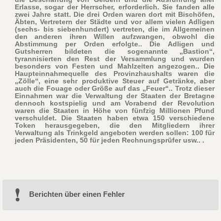
Erlasse, sogar der Herrscher, erforderlich. Sie fanden alle
zwei Jahre statt. Die drei Orden waren dort mit Bischöfen,
Äbten, Vertretern der Städte und vor allem vielen Adligen
(sechs- bis siebenhundert) vertreten, die im Allgemeinen
den anderen ihren Willen aufzwangen, obwohl die
Abstimmung per Orden erfolgte.. Die Adligen und
Gutsherren bildeten die sogenannte „Bastion“,
tyrannisierten den Rest der Versammlung und wurden
besonders von Festen und Mahlzeiten angezogen.. Die
Haupteinnahmequelle des Provinzhaushalts waren die
„Zölle“, eine sehr produktive Steuer auf Getränke, aber
auch die Fouage oder Größe auf das „Feuer“.. Trotz dieser
Einnahmen war die Verwaltung der Staaten der Bretagne
dennoch kostspielig und am Vorabend der Revolution
waren die Staaten in Höhe von fünfzig Millionen Pfund
verschuldet. Die Staaten haben etwa 150 verschiedene
Token herausgegeben, die den Mitgliedern ihrer
Verwaltung als Trinkgeld angeboten werden sollen: 100 für
jeden Präsidenten, 50 für jeden Rechnungsprüfer usw.. .
Berichten über einen Fehler