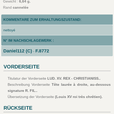
Gewicht :
6,64 g.
Rand
cannelée
KOMMENTARE ZUM ERHALTUNGSZUSTAND:
nettoyé
N° IM NACHSCHLAGEWERK :
Daniel112 (C)
F.8772
-
VORDERSEITE
Titulatur der Vorderseite
LUD. XV. REX - CHRISTIANISS..
Beschreibung Vorderseite
Tête laurée à droite, au-dessous
signature R. FIL..
Übersetzung der Vorderseite
(Louis XV roi très chrétien).
RÜCKSEITE