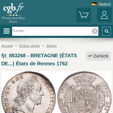
Deutsch
Accueil
>
Online shops
>
Jetons
fjt_863268
-
BRETAGNE (ÉTATS
Zurück
DE...) États de Rennes 1762