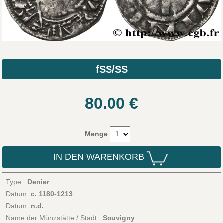
fSS/SS
80.00
€
Menge
IN DEN WARENKORB
Type :
Denier
Datum:
c. 1180-1213
Datum:
n.d.
Name der Münzstätte / Stadt :
Souvigny