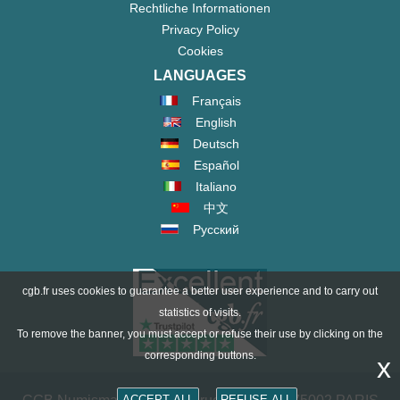
Rechtliche Informationen
Privacy Policy
Cookies
LANGUAGES
Français
English
Deutsch
Español
Italiano
中文
Русский
cgb.fr uses cookies to guarantee a better user experience and to carry out
statistics of visits.
To remove the banner, you must accept or refuse their use by clicking on the
corresponding buttons.
x
ACCEPT ALL
REFUSE ALL