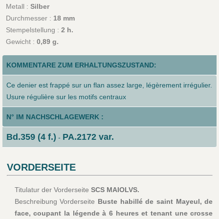
Metall :
Silber
Durchmesser :
18 mm
Stempelstellung :
2 h.
Gewicht :
0,89 g.
KOMMENTARE ZUM ERHALTUNGSZUSTAND:
Ce denier est frappé sur un flan assez large, légèrement irrégulier.
Usure régulière sur les motifs centraux
N° IM NACHSCHLAGEWERK :
Bd.359 (4 f.)
PA.2172 var.
-
VORDERSEITE
Titulatur der Vorderseite
SCS MAIOLVS.
Beschreibung Vorderseite
Buste habillé de saint Mayeul, de
face, coupant la légende à 6 heures et tenant une crosse