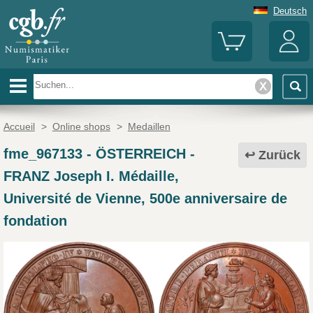
Deutsch
Accueil
>
Online shops
>
Medaillen
fme_967133
-
ÖSTERREICH -
Zurück
FRANZ Joseph I. Médaille,
Université de Vienne, 500e anniversaire de
fondation