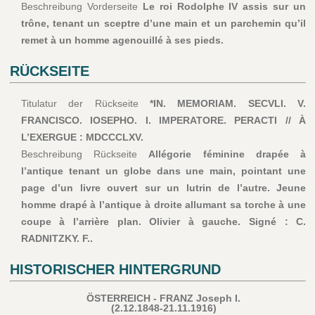
Beschreibung Vorderseite
Le roi Rodolphe IV assis sur un
trône, tenant un sceptre d’une main et un parchemin qu’il
remet à un homme agenouillé à ses pieds.
RÜCKSEITE
Titulatur der Rückseite
*IN. MEMORIAM. SECVLI. V.
FRANCISCO. IOSEPHO. I. IMPERATORE. PERACTI // À
L’EXERGUE : MDCCCLXV.
Beschreibung Rückseite
Allégorie féminine drapée à
l’antique tenant un globe dans une main, pointant une
page d’un livre ouvert sur un lutrin de l’autre. Jeune
homme drapé à l’antique à droite allumant sa torche à une
coupe à l’arrière plan. Olivier à gauche. Signé : C.
RADNITZKY. F..
HISTORISCHER HINTERGRUND
ÖSTERREICH - FRANZ Joseph I.
(2.12.1848-21.11.1916)