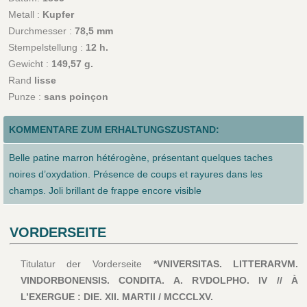
Metall :
Kupfer
Durchmesser :
78,5 mm
Stempelstellung :
12 h.
Gewicht :
149,57 g.
Rand
lisse
Punze :
sans poinçon
KOMMENTARE ZUM ERHALTUNGSZUSTAND:
Belle patine marron hétérogène, présentant quelques taches
noires d’oxydation. Présence de coups et rayures dans les
champs. Joli brillant de frappe encore visible
VORDERSEITE
Titulatur der Vorderseite
*VNIVERSITAS. LITTERARVM.
VINDORBONENSIS. CONDITA. A. RVDOLPHO. IV // À
L’EXERGUE : DIE. XII. MARTII / MCCCLXV.