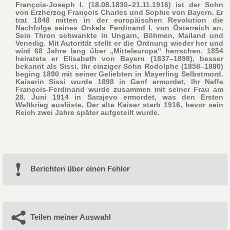
François-Joseph I. (18.08.1830–21.11.1916) ist der Sohn
von Erzherzog François Charles und Sophie von Bayern. Er
trat 1848 mitten in der europäischen Revolution die
Nachfolge seines Onkels Ferdinand I. von Österreich an.
Sein Thron schwankte in Ungarn, Böhmen, Mailand und
Venedig. Mit Autorität stellt er die Ordnung wieder her und
wird 68 Jahre lang über „Mitteleuropa“ herrschen. 1854
heiratete er Elisabeth von Bayern (1837–1898), besser
bekannt als Sissi. Ihr einziger Sohn Rodolphe (1858–1890)
beging 1890 mit seiner Geliebten in Mayerling Selbstmord.
Kaiserin Sissi wurde 1898 in Genf ermordet. Ihr Neffe
François-Ferdinand wurde zusammen mit seiner Frau am
28. Juni 1914 in Sarajevo ermordet, was den Ersten
Weltkrieg auslöste. Der alte Kaiser starb 1916, bevor sein
Reich zwei Jahre später aufgeteilt wurde.
Berichten über einen Fehler
Teilen meiner Auswahl