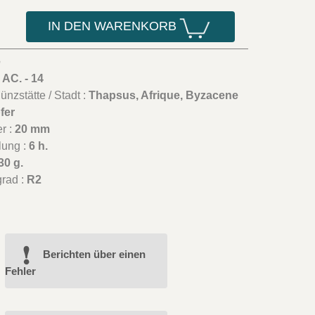
IN DEN WARENKORB
é
 AC. - 14
nzstätte / Stadt :
Thapsus, Afrique, Byzacene
fer
r :
20 mm
lung :
6 h.
30 g.
grad :
R2
Berichten über einen
Fehler