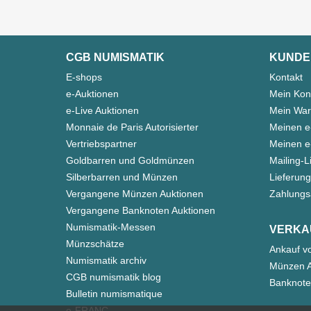
CGB NUMISMATIK
KUNDE
E-shops
Kontakt
e-Auktionen
Mein Kon
e-Live Auktionen
Mein War
Monnaie de Paris Autorisierter
Meinen e
Vertriebspartner
Meinen e-
Goldbarren und Goldmünzen
Mailing-L
Silberbarren und Münzen
Lieferung
Vergangene Münzen Auktionen
Zahlungs
Vergangene Banknoten Auktionen
Numismatik-Messen
VERKA
Münzschätze
Ankauf v
Numismatik archiv
Münzen A
CGB numismatik blog
Banknote
Bulletin numismatique
e-FRANC