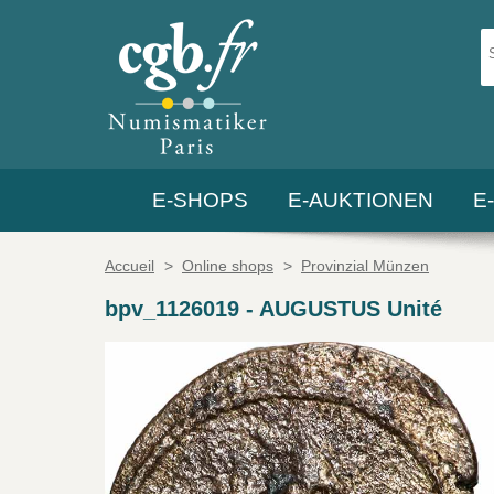
E-SHOPS
E-AUKTIONEN
E
Accueil
>
Online shops
>
Provinzial Münzen
bpv_1126019
-
AUGUSTUS Unité