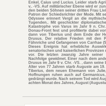
Enkel, Caius und Lucius. Leider starb Ag
v.. -VS. Auf militärischer Ebene wird er 
den beiden Söhnen seiner dritten Frau Livia
Patron der Schiedsrichter der Mode. Mit s
Odyssee erinnert Vergil an die mythisc
Tugenden.. Mit geschickter diplomatischer
Katastrophe von Varus im Jahr 9 n. Chr
Donau-Front fest und profitierte dabei v
dann von Tiberius und dem Ende der H
Drusus. Der relative Frieden mit den
Fähnriche und Gefangenen von Carrhae (53 v
Dieses Ereignis hat erhebliche Auswir
senatorischen und kaiserlichen Provinzen 
vor. Die letzten zwanzig Jahre seiner 
Nachfolge gewidmet. Einer nach dem andere
Drusus im Jahr 9 v. Chr. -VS. , dann seine 
Alter von 77 Jahren starb Auguste am 19.
Tiberius, dem neuen Ehemann von Julie, 
Hoffnungen ruhen auch auf Germanicus,
gedrängt wurde. Nach seinem Tod wird Au
achten Monat des Jahres, August (Augustu