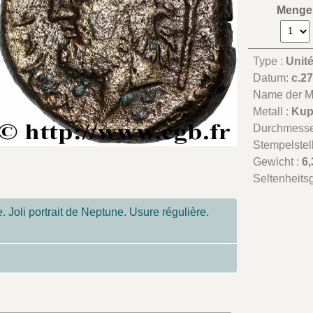
Menge
Type :
Unit
Datum:
c.27
Name der Mü
Metall :
Kup
Durchmesse
Stempelstel
Gewicht :
6,
Seltenheits
 Joli portrait de Neptune. Usure régulière.