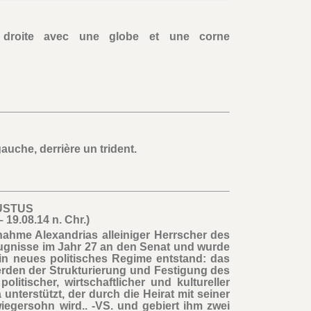
 droite avec une globe et une corne
auche, derrière un trident.
USTUS
– 19.08.14 n. Chr.)
ahme Alexandrias alleiniger Herrscher des
ugnisse im Jahr 27 an den Senat und wurde
in neues politisches Regime entstand: das
erden der Strukturierung und Festigung des
itischer, wirtschaftlicher und kultureller
unterstützt, der durch die Heirat mit seiner
wiegersohn wird.. -VS. und gebiert ihm zwei