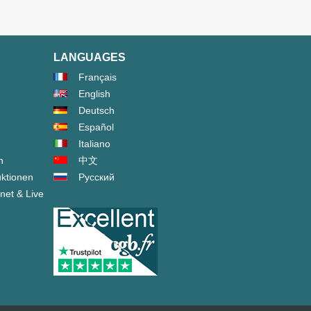
LANGUAGES
Français
English
Deutsch
Español
Italiano
n
中文
ktionen
Русский
net & Live