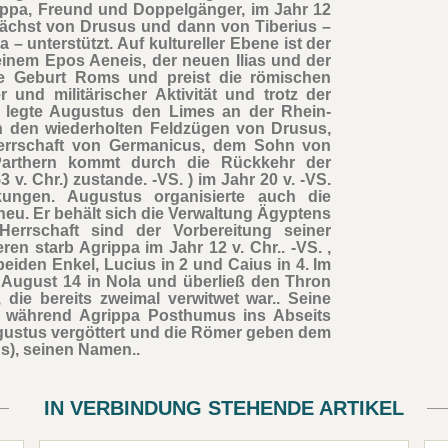
rippa, Freund und Doppelgänger, im Jahr 12
zunächst von Drusus und dann von Tiberius –
 – unterstützt. Auf kultureller Ebene ist der
einem Epos Aeneis, der neuen Ilias und der
he Geburt Roms und preist die römischen
 und militärischer Aktivität und trotz der
. legte Augustus den Limes an der Rhein-
on den wiederholten Feldzügen von Drusus,
errschaft von Germanicus, dem Sohn von
 Parthern kommt durch die Rückkehr der
. Chr.) zustande. -VS. ) im Jahr 20 v. -VS.
kungen. Augustus organisierte auch die
neu. Er behält sich die Verwaltung Ägyptens
Herrschaft sind der Vorbereitung seiner
n starb Agrippa im Jahr 12 v. Chr.. -VS. ,
beiden Enkel, Lucius in 2 und Caius in 4. Im
 August 14 in Nola und überließ den Thron
die bereits zweimal verwitwet war.. Seine
 während Agrippa Posthumus ins Abseits
gustus vergöttert und die Römer geben dem
s), seinen Namen..
IN VERBINDUNG STEHENDE ARTIKEL