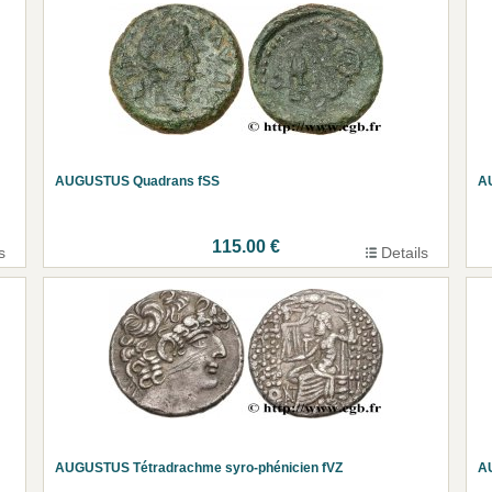
AUGUSTUS Quadrans fSS
A
115.00 €
s
Details
AUGUSTUS Tétradrachme syro-phénicien fVZ
A