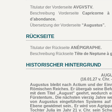
Titulatur der Vorderseite
AVGVSTV.
Beschreibung Vorderseite
Capricorne à
d’abondance.
Übersetzung der Vorderseite
“Augustus”.
RÜCKSEITE
Titulatur der Rückseite
ANÉPIGRAPHE.
Beschreibung Rückseite
Tête de Neptune à g
HISTORISCHER HINTERGRUND
AUG
(16.01.27 v. Chr. 
Augustus bleibt nach Actium und der Einn
Römischen Reiches. Er übergab seine Bef
mit dem Titel „August“ geehrt, wodurch e
Fürstentum.. Die nächsten vierzig Jahre w
von Augustus eingeführten Systems auf pol
Ebene gewidmet sein.. Er wird von Agrippa 
Tochter Julia im Jahr 21 v. Chr. sein Sch