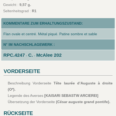
Gewicht :
9,57 g.
Seltenheitsgrad :
R1
KOMMENTARE ZUM ERHALTUNGSZUSTAND:
Flan ovale et centré. Métal piqué. Patine sombre et sable
N° IM NACHSCHLAGEWERK :
RPC.4247
C.
McAlee 202
-
-
VORDERSEITE
Beschreibung Vorderseite
Tête laurée d’Auguste à droite
(O*).
Legende des Averses
[KAISARI SEBASTW ARCIEREI]
Übersetzung der Vorderseite
(César auguste grand pontife).
RÜCKSEITE