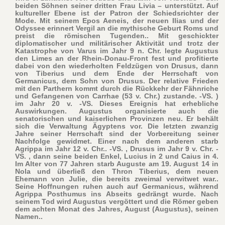
beiden Söhnen seiner dritten Frau Livia – unterstützt. Auf
kultureller Ebene ist der Patron der Schiedsrichter der
Mode. Mit seinem Epos Aeneis, der neuen Ilias und der
Odyssee erinnert Vergil an die mythische Geburt Roms und
preist die römischen Tugenden.. Mit geschickter
diplomatischer und militärischer Aktivität und trotz der
Katastrophe von Varus im Jahr 9 n. Chr. legte Augustus
den Limes an der Rhein-Donau-Front fest und profitierte
dabei von den wiederholten Feldzügen von Drusus, dann
von Tiberius und dem Ende der Herrschaft von
Germanicus, dem Sohn von Drusus. Der relative Frieden
mit den Parthern kommt durch die Rückkehr der Fähnriche
und Gefangenen von Carrhae (53 v. Chr.) zustande. -VS. )
im Jahr 20 v. -VS. Dieses Ereignis hat erhebliche
Auswirkungen. Augustus organisierte auch die
senatorischen und kaiserlichen Provinzen neu. Er behält
sich die Verwaltung Ägyptens vor. Die letzten zwanzig
Jahre seiner Herrschaft sind der Vorbereitung seiner
Nachfolge gewidmet. Einer nach dem anderen starb
Agrippa im Jahr 12 v. Chr.. -VS. , Drusus im Jahr 9 v. Chr. -
VS. , dann seine beiden Enkel, Lucius in 2 und Caius in 4.
Im Alter von 77 Jahren starb Auguste am 19. August 14 in
Nola und überließ den Thron Tiberius, dem neuen
Ehemann von Julie, die bereits zweimal verwitwet war..
Seine Hoffnungen ruhen auch auf Germanicus, während
Agrippa Posthumus ins Abseits gedrängt wurde. Nach
seinem Tod wird Augustus vergöttert und die Römer geben
dem achten Monat des Jahres, August (Augustus), seinen
Namen..