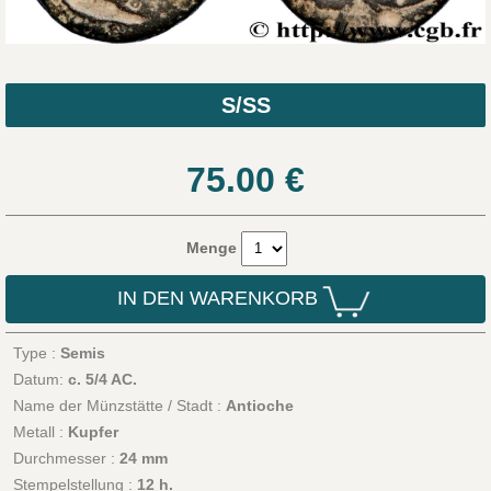
S/SS
75.00
€
Menge
IN DEN WARENKORB
Type :
Semis
Datum:
c. 5/4 AC.
Name der Münzstätte / Stadt :
Antioche
Metall :
Kupfer
Durchmesser :
24 mm
Stempelstellung :
12 h.