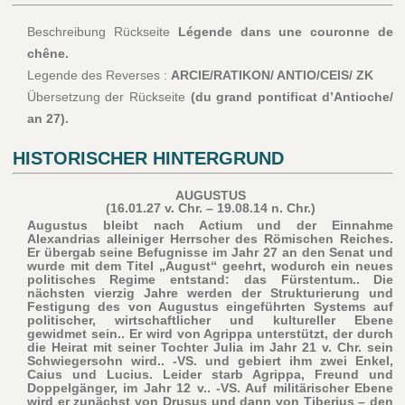
Beschreibung Rückseite
Légende dans une couronne de
chêne.
Legende des Reverses :
ARCIE/RATIKON/ ANTIO/CEIS/ ZK
Übersetzung der Rückseite
(du grand pontificat d’Antioche/
an 27).
HISTORISCHER HINTERGRUND
AUGUSTUS
(16.01.27 v. Chr. – 19.08.14 n. Chr.)
Augustus bleibt nach Actium und der Einnahme
Alexandrias alleiniger Herrscher des Römischen Reiches.
Er übergab seine Befugnisse im Jahr 27 an den Senat und
wurde mit dem Titel „August“ geehrt, wodurch ein neues
politisches Regime entstand: das Fürstentum.. Die
nächsten vierzig Jahre werden der Strukturierung und
Festigung des von Augustus eingeführten Systems auf
politischer, wirtschaftlicher und kultureller Ebene
gewidmet sein.. Er wird von Agrippa unterstützt, der durch
die Heirat mit seiner Tochter Julia im Jahr 21 v. Chr. sein
Schwiegersohn wird.. -VS. und gebiert ihm zwei Enkel,
Caius und Lucius. Leider starb Agrippa, Freund und
Doppelgänger, im Jahr 12 v.. -VS. Auf militärischer Ebene
wird er zunächst von Drusus und dann von Tiberius – den