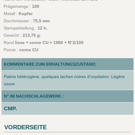
Prägemenge :
100
Metall :
Kupfer
Durchmesser :
75,5 mm
Stempelstellung :
12 h.
Gewicht :
213,75 g.
Rand
lisse + corne CU + 1980 + N°2/100
Punze :
corne CU
KOMMENTARE ZUM ERHALTUNGSZUSTAND:
Patine hétérogène, quelques taches noires d’oxydation. Légère
usure
N° IM NACHSCHLAGEWERK :
CMP.
VORDERSEITE