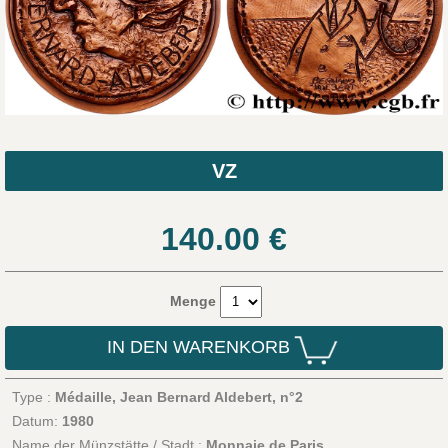
VZ
140.00
€
Menge
IN DEN WARENKORB
Type :
Médaille, Jean Bernard Aldebert, n°2
Datum:
1980
Name der Münzstätte / Stadt :
Monnaie de Paris