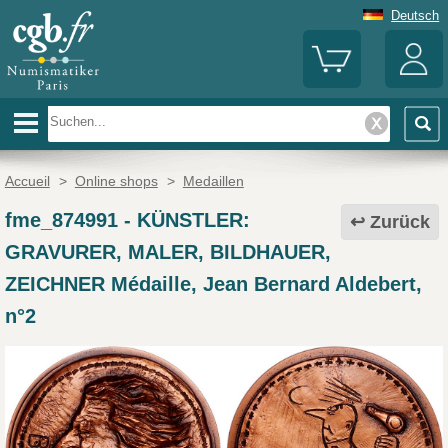
Deutsch
Accueil
>
Online shops
>
Medaillen
fme_874991
-
KÜNSTLER:
Zurück
GRAVURER, MALER, BILDHAUER,
ZEICHNER Médaille, Jean Bernard Aldebert,
n°2