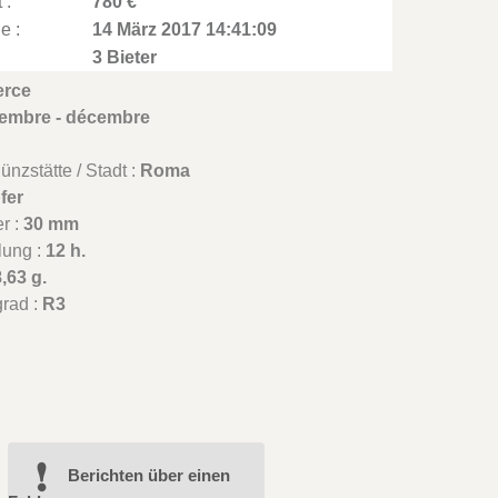
 :
780 €
e :
14 März 2017 14:41:09
3 Bieter
erce
embre - décembre
nzstätte / Stadt :
Roma
fer
r :
30 mm
lung :
12 h.
,63 g.
grad :
R3
Berichten über einen