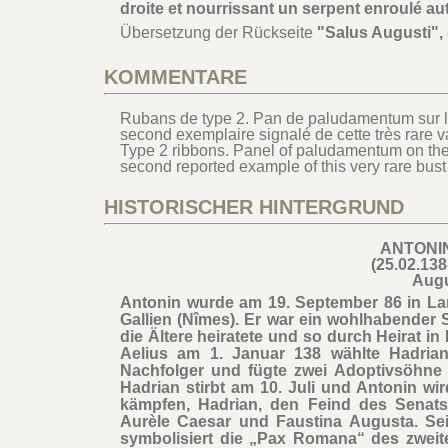
droite et nourrissant un serpent enroulé aut
Übersetzung der Rückseite
"Salus Augusti", 
KOMMENTARE
Rubans de type 2. Pan de paludamentum sur l’é
second exemplaire signalé de cette très rare v
Type 2 ribbons. Panel of paludamentum on the 
second reported example of this very rare bust 
HISTORISCHER HINTERGRUND
ANTONI
(25.02.138
Aug
Antonin wurde am 19. September 86 in La
Gallien (Nîmes). Er war ein wohlhabender 
die Ältere heiratete und so durch Heirat i
Aelius am 1. Januar 138 wählte Hadria
Nachfolger und fügte zwei Adoptivsöhne 
Hadrian stirbt am 10. Juli und Antonin wi
kämpfen, Hadrian, den Feind des Senats,
Aurèle Caesar und Faustina Augusta. Sei
symbolisiert die „Pax Romana“ des zweite