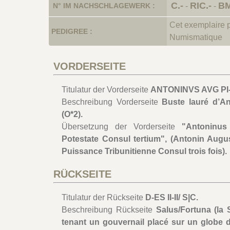
C.-
RIC.-
BM
N° IM NACHSCHLAGEWERK :
-
-
Cet exemplaire 
PEDIGREE :
Numismatique
VORDERSEITE
Titulatur der Vorderseite
ANTONINVS AVG PI-V
Beschreibung Vorderseite
Buste lauré d’An
(O*2).
Übersetzung der Vorderseite
"Antoninus
Potestate Consul tertium", (Antonin Augus
Puissance Tribunitienne Consul trois fois).
RÜCKSEITE
Titulatur der Rückseite
D-ES II-II/ S|C.
Beschreibung Rückseite
Salus/Fortuna (la
tenant un gouvernail placé sur un globe 