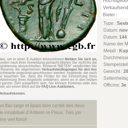
Höchstgebot
Verkaufsend
Bieter :
Type :
Sest
Datum:
nov
Datum:
144
Name der Mü
Metall :
Kup
Durchmesse
en, um in einer E-Auktion teilzunehmen.
Melden Sie sich an,
tunden nach Ihrer Anmeldung gemacht.Warten Sie nicht bis die
Stempelstel
gistrierung abzuschließen. Klickend "BIETEN" verpflichten Sie
ne Reserve die allgemeinen
Verkaufsbedingungen für den live
Gewicht :
28
rsichtsseite angezeigt geschlossen werden. Angebote, die nach
te beachten Sie, dass die Fristen für die Einreichung Ihres
Seltenheits
Ablehnung Ihres Angebots entstehen, wenn es in den letzten
t ganzer Zahl ausgeführt sein, Sie können Kommas oder des
Officine:
3e
ier, um einen Blick auf die
FAQ Live-Auktionen.
Verkaufskosten.
n flan large et épais bien centré des deux
e inhabituel d’Antonin le Pieux. Très joli
tine vert foncé