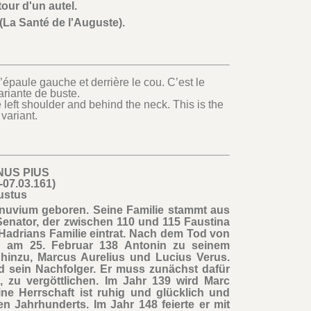
our d'un autel.
(La Santé de l'Auguste).
paule gauche et derrière le cou. C’est le
ariante de buste.
left shoulder and behind the neck. This is the
variant.
NUS PIUS
-07.03.161)
ustus
nuvium geboren. Seine Familie stammt aus
Senator, der zwischen 110 und 115 Faustina
n Hadrians Familie eintrat. Nach dem Tod von
n am 25. Februar 138 Antonin zu seinem
hinzu, Marcus Aurelius und Lucius Verus.
rd sein Nachfolger. Er muss zunächst dafür
 zu vergöttlichen. Im Jahr 139 wird Marc
ne Herrschaft ist ruhig und glücklich und
n Jahrhunderts. Im Jahr 148 feierte er mit