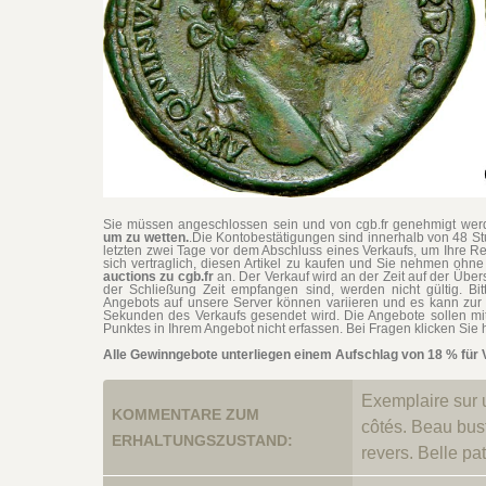
Sie müssen angeschlossen sein und von cgb.fr genehmigt werd
um zu wetten.
.Die Kontobestätigungen sind innerhalb von 48 S
letzten zwei Tage vor dem Abschluss eines Verkaufs, um Ihre Re
sich vertraglich, diesen Artikel zu kaufen und Sie nehmen oh
auctions zu cgb.fr
an. Der Verkauf wird an der Zeit auf der Übe
der Schließung Zeit empfangen sind, werden nicht gültig. Bit
Angebots auf unsere Server können variieren und es kann zur 
Sekunden des Verkaufs gesendet wird. Die Angebote sollen mi
Punktes in Ihrem Angebot nicht erfassen. Bei Fragen klicken Sie h
Alle Gewinngebote unterliegen einem Aufschlag von 18 % für 
Exemplaire sur u
KOMMENTARE ZUM
côtés. Beau bust
ERHALTUNGSZUSTAND:
revers. Belle pa