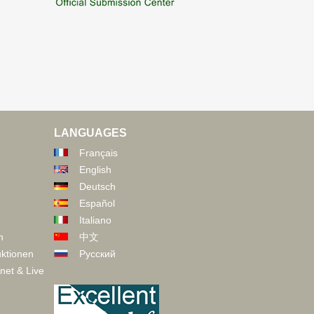
LANGUAGES
Français
English
Deutsch
Español
Italiano
n
中文
ktionen
Русский
net & Live