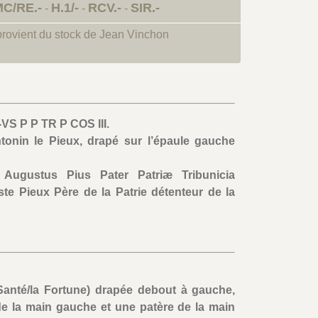
C/RE.-
H.1/-
RCV.-
SIR.-
-
-
-
provient du stock de Jean Vinchon
S P P TR P COS III.
tonin le Pieux, drapé sur l’épaule gauche
 Augustus Pius Pater Patriæ Tribunicia
te Pieux Père de la Patrie détenteur de la
 Santé/la Fortune) drapée debout à gauche,
de la main gauche et une patère de la main