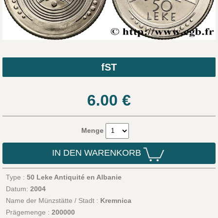
fST
6.00
€
Menge
IN DEN WARENKORB
Type :
50 Leke Antiquité en Albanie
Datum:
2004
Name der Münzstätte / Stadt :
Kremnica
Prägemenge :
200000