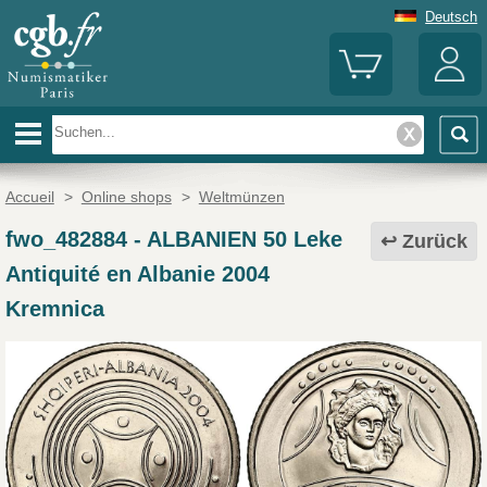
Deutsch
Accueil
>
Online shops
>
Weltmünzen
fwo_482884
-
ALBANIEN 50 Leke
Zurück
Antiquité en Albanie 2004
Kremnica