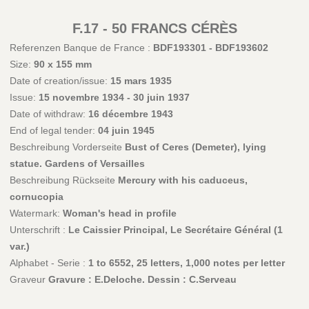
F.17 - 50 FRANCS CÉRÈS
Referenzen Banque de France :
BDF193301 - BDF193602
Size:
90 x 155 mm
Date of creation/issue:
15 mars 1935
Issue:
15 novembre 1934 - 30 juin 1937
Date of withdraw:
16 décembre 1943
End of legal tender:
04 juin 1945
Beschreibung Vorderseite
Bust of Ceres (Demeter), lying
statue. Gardens of Versailles
Beschreibung Rückseite
Mercury with his caduceus,
cornucopia
Watermark:
Woman's head in profile
Unterschrift :
Le Caissier Principal, Le Secrétaire Général (1
var.)
Alphabet - Serie :
1 to 6552, 25 letters, 1,000 notes per letter
Graveur
Gravure : E.Deloche. Dessin : C.Serveau