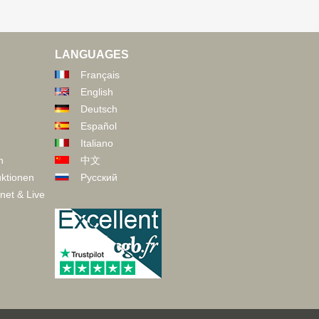
LANGUAGES
Français
English
Deutsch
Español
Italiano
n
中文
ktionen
Русский
net & Live