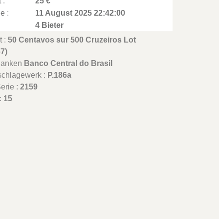
 :
25 €
e :
11 August 2025 22:42:00
4 Bieter
t :
50 Centavos sur 500 Cruzeiros Lot
67)
Banken
Banco Central do Brasil
schlagewerk :
P.186a
erie :
2159
 :
15