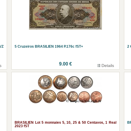
VZ
5 Cruzeiros BRASILIEN 1964 P.176c fST+
2 
9.00 €
s
Details
BRASILIEN Lot 5 monnaies 5, 10, 25 & 50 Centavos, 1 Real
BR
2023 fST