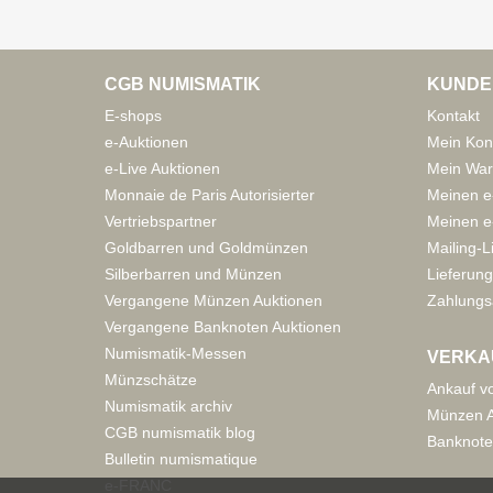
CGB NUMISMATIK
KUNDE
E-shops
Kontakt
e-Auktionen
Mein Kon
e-Live Auktionen
Mein War
Monnaie de Paris Autorisierter
Meinen e
Vertriebspartner
Meinen e-
Goldbarren und Goldmünzen
Mailing-L
Silberbarren und Münzen
Lieferung
Vergangene Münzen Auktionen
Zahlungs
Vergangene Banknoten Auktionen
Numismatik-Messen
VERKA
Münzschätze
Ankauf v
Numismatik archiv
Münzen A
CGB numismatik blog
Banknote
Bulletin numismatique
e-FRANC