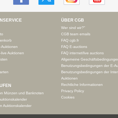
NSERVICE
ÜBER CGB
Wer sind wir?"
to
CGB team emails
enkorb
FAQ cgb.fr
-Auktionen
FAQ E-auctions
live Auktionen
FAQ internet/live auctions
isten
Allgemeine Geschäftsbedingunge
Benutzungsbedingungen der E-Au
arten
Benutzungsbedingungen der Inter
Auktionen
Rechtliche Informationen
UFEN
Privacy Policy
on Münzen und Banknoten
Cookies
uktionskalender
n Auktionskalender