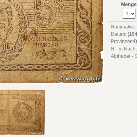
Menge
Nominalwer
Datum:
(19
Provinzen/
N° im Nach
Alphabet - S