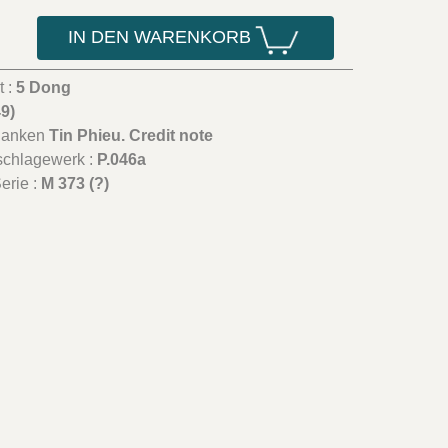
IN DEN WARENKORB
t :
5 Dong
49)
Banken
Tin Phieu. Credit note
schlagewerk :
P.046a
erie :
M 373 (?)