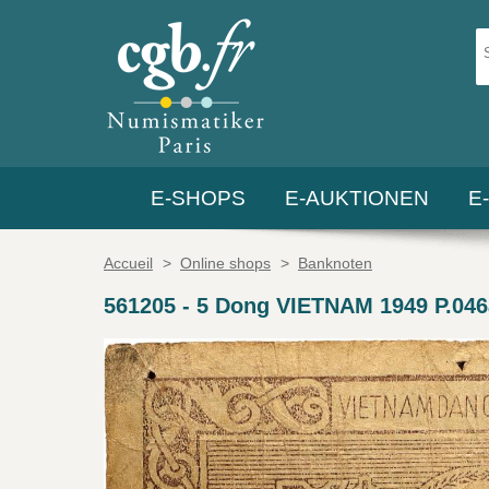
E-SHOPS
E-AUKTIONEN
E
Accueil
>
Online shops
>
Banknoten
561205
-
5 Dong VIETNAM 1949 P.046