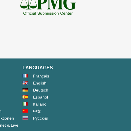
LANGUAGES
Français
English
Deutsch
Español
Italiano
n
中文
ktionen
Русский
net & Live