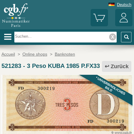
Deutsch
Accueil
>
Online shops
>
Banknoten
521283
-
3 Peso KUBA 1985 P.FX33
Zurück
* UNVERBINDLICHES
BILD