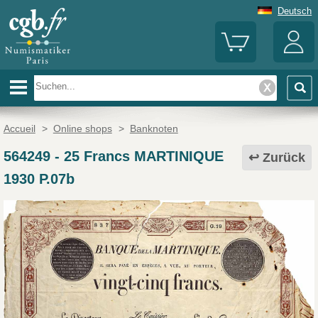
Deutsch
Accueil
>
Online shops
>
Banknoten
564249
-
25 Francs MARTINIQUE
Zurück
1930 P.07b