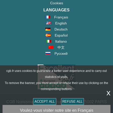
Cookies
LANGUAGES
Français
English
Deutsch
Español
Italiano
中文
Русский
cgb.fr uses cookies to guarantee a better user experience and to carry out
statistics of visits.
To remove the banner, you must accept or refuse their use by clicking on the
corresponding buttons.
x
CGB Numismatik Paris - 36 rue Vivienne - 75002 PARIS
ACCEPT ALL
REFUSE ALL
FRANCE -
contact@cgb.fr
Voulez-vous visiter notre site en Français