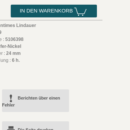
IN DEN WARENKORB
entimes Lindauer
9
e :
5106398
fer-Nickel
r :
24 mm
lung :
6 h.
Berichten über einen
Fehler
Die Seite drucken