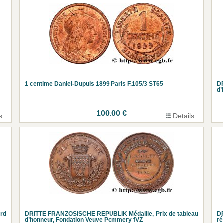
1 centime Daniel-Dupuis 1899 Paris F.105/3 ST65
D
d’
100.00 €
s
Details
rd
DRITTE FRANZOSISCHE REPUBLIK Médaille, Prix de tableau
D
d’honneur, Fondation Veuve Pommery fVZ
r