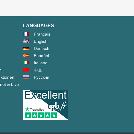
LANGUAGES
Français
English
Deutsch
Español
Italiano
n
中文
ktionen
Русский
net & Live