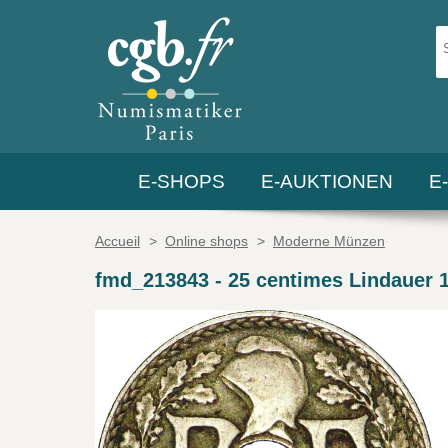
E-SHOPS
E-AUKTIONEN
E
Accueil
>
Online shops
>
Moderne Münzen
fmd_213843
-
25 centimes Lindauer 1