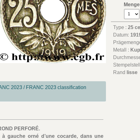
Menge
Type :
25 c
Datum:
191
Prägemeng
Metall :
Kup
Durchmesse
Stempelstel
Rand
lisse
NC 2023 / FRANC 2023 classification
 ROND PERFORÉ.
 à gauche orné d’une cocarde, dans une