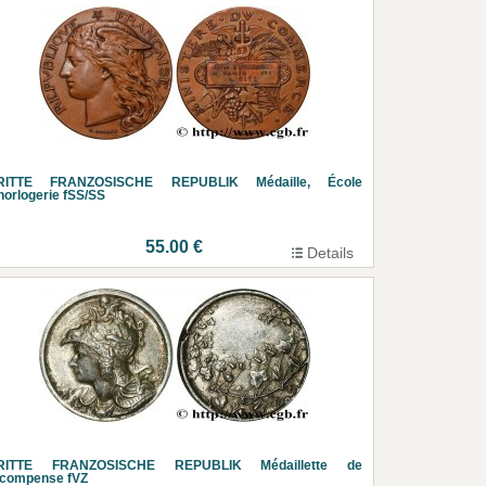
RITTE FRANZOSISCHE REPUBLIK Médaille, École
horlogerie fSS/SS
55.00 €
Details
RITTE FRANZOSISCHE REPUBLIK Médaillette de
écompense fVZ