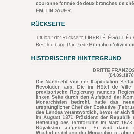
couronne formée de deux branches de chê
EM. LINDAUER.
RÜCKSEITE
Titulatur der Rückseite
LIBERTÉ. ÉGALITÉ / F
Beschreibung Rückseite
Branche d'olivier e
HISTORISCHER HINTERGRUND
DRITTE FRANZO
(04.09.1870
Die Nachricht von der Kapitulation Seda
Revolution aus. Die im Hôtel de Ville 
provisorische Regierung namens Regieru
linken Seite durch den Aufstand der Kom
Monarchisten bedroht, hatte das neue
ursprünglicher Chef der Exekutive (Februa
des Landes verantwortlich, bevor er sich 
im August 1871 Präsident der Republik
Befreiung des Territoriums im März 1873
Royalisten aufgeben.. Er wird dann 
Wiederherstellung der Monarchie ist, aber 