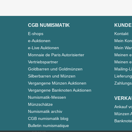
CGB NUMISMATIK
KUNDE
E-shops
Kontakt
e-Auktionen
Mein Kon
e-Live Auktionen
Mein War
Monnaie de Paris Autorisierter
Meinen e
Vertriebspartner
Meinen e-
Goldbarren und Goldmünzen
Mailing-L
Silberbarren und Münzen
Lieferung
Vergangene Münzen Auktionen
Zahlungs
Vergangene Banknoten Auktionen
Numismatik-Messen
VERKA
Münzschätze
Ankauf v
Numismatik archiv
Münzen A
CGB numismatik blog
Banknote
Bulletin numismatique