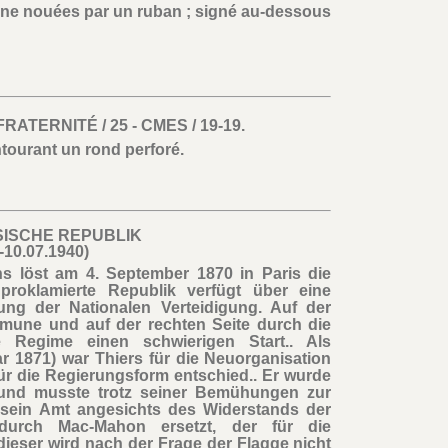
ne nouées par un ruban ; signé au-dessous
RATERNITÉ / 25 - CMES / 19-19.
ntourant un rond perforé.
SISCHE REPUBLIK
-10.07.1940)
ns löst am 4. September 1870 in Paris die
proklamierte Republik verfügt über eine
ng der Nationalen Verteidigung. Auf der
mune und auf der rechten Seite durch die
 Regime einen schwierigen Start.. Als
r 1871) war Thiers für die Neuorganisation
für die Regierungsform entschied.. Er wurde
 und musste trotz seiner Bemühungen zur
 sein Amt angesichts des Widerstands der
durch Mac-Mahon ersetzt, der für die
dieser wird nach der Frage der Flagge nicht