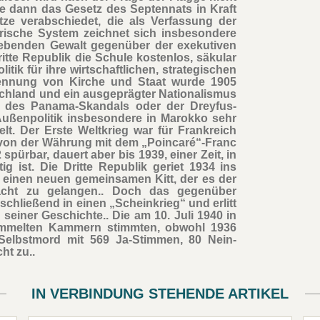
e dann das Gesetz des Septennats in Kraft
ze verabschiedet, die als Verfassung der
arische System zeichnet sich insbesondere
gebenden Gewalt gegenüber der exekutiven
ritte Republik die Schule kostenlos, säkular
litik für ihre wirtschaftlichen, strategischen
rennung von Kirche und Staat wurde 1905
schland und ein ausgeprägter Nationalismus
e, des Panama-Skandals oder der Dreyfus-
Außenpolitik insbesondere in Marokko sehr
elt. Der Erste Weltkrieg war für Frankreich
8 von der Währung mit dem „Poincaré“-Franc
 spürbar, dauert aber bis 1939, einer Zeit, in
tig ist. Die Dritte Republik geriet 1934 ins
einen neuen gemeinsamen Kitt, der es der
Macht zu gelangen.. Doch das gegenüber
chließend in einen „Scheinkrieg“ und erlitt
seiner Geschichte.. Die am 10. Juli 1940 in
ammelten Kammern stimmten, obwohl 1936
m Selbstmord mit 569 Ja-Stimmen, 80 Nein-
ht zu..
IN VERBINDUNG STEHENDE ARTIKEL