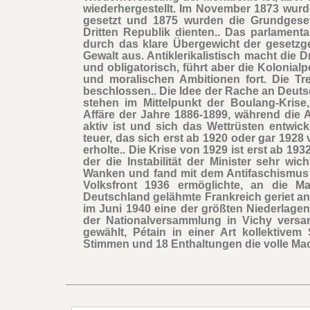
wiederhergestellt. Im November 1873 wurd
gesetzt und 1875 wurden die Grundgeset
Dritten Republik dienten.. Das parlament
durch das klare Übergewicht der gesetz
Gewalt aus. Antiklerikalistisch macht die D
und obligatorisch, führt aber die Kolonialpo
und moralischen Ambitionen fort. Die T
beschlossen.. Die Idee der Rache an Deut
stehen im Mittelpunkt der Boulang-Kris
Affäre der Jahre 1886-1899, während die 
aktiv ist und sich das Wettrüsten entwick
teuer, das sich erst ab 1920 oder gar 192
erholte.. Die Krise von 1929 ist erst ab 1932
der die Instabilität der Minister sehr wich
Wanken und fand mit dem Antifaschismus 
Volksfront 1936 ermöglichte, an die 
Deutschland gelähmte Frankreich geriet ans
im Juni 1940 eine der größten Niederlagen 
der Nationalversammlung in Vichy vers
gewählt, Pétain in einer Art kollektive
Stimmen und 18 Enthaltungen die volle Mac