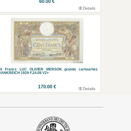
60.00 €
Details
00 Francs LUC OLIVIER MERSON grands cartouches
RANKREICH 1929 F.24.08 VZ+
170.00 €
Details