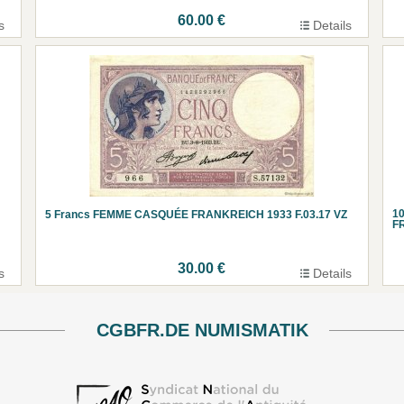
60.00 €
s
Details
1
5 Francs FEMME CASQUÉE FRANKREICH 1933 F.03.17 VZ
F
30.00 €
s
Details
CGBFR.DE NUMISMATIK