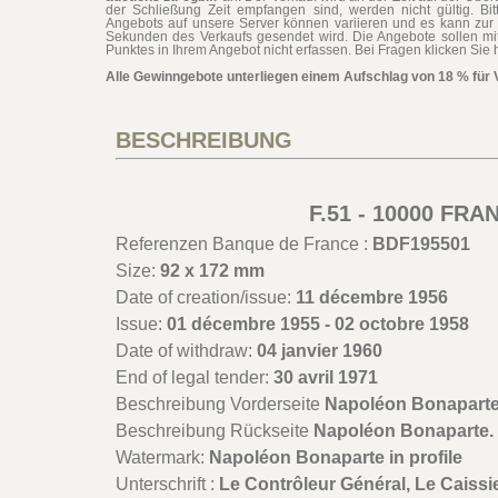
der Schließung Zeit empfangen sind, werden nicht gültig. Bit
Angebots auf unsere Server können variieren und es kann zur 
Sekunden des Verkaufs gesendet wird. Die Angebote sollen mi
Punktes in Ihrem Angebot nicht erfassen. Bei Fragen klicken Sie h
Alle Gewinngebote unterliegen einem Aufschlag von 18 % für 
BESCHREIBUNG
F.51 - 10000 FR
Referenzen Banque de France :
BDF195501
Size:
92 x 172 mm
Date of creation/issue:
11 décembre 1956
Issue:
01 décembre 1955 - 02 octobre 1958
Date of withdraw:
04 janvier 1960
End of legal tender:
30 avril 1971
Beschreibung Vorderseite
Napoléon Bonaparte,
Beschreibung Rückseite
Napoléon Bonaparte. 
Watermark:
Napoléon Bonaparte in profile
Unterschrift :
Le Contrôleur Général, Le Caissie