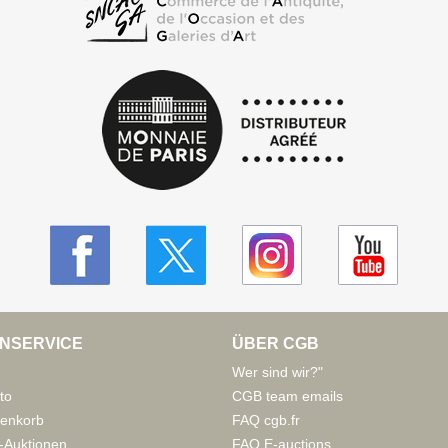
NSERVICE
ÜBER CGB
Wer sind wir?"
to
CGB team emails
enkorb
FAQ cgb.fr
-Auktionen
FAQ E-auctions