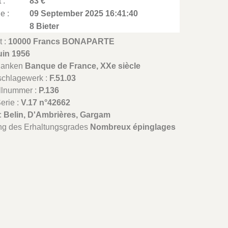
 :
83 €
e :
09 September 2025 16:41:40
8 Bieter
t :
10000 Francs BONAPARTE
uin 1956
Banken
Banque de France, XXe siècle
schlagewerk :
F.51.03
llnummer :
P.136
erie :
V.17 n°42662
 :
Belin, D'Ambrières, Gargam
ng des Erhaltungsgrades
Nombreux épinglages