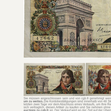
Sie müssen angeschlossen sein und von cgb.fr genehmigt werd
um zu wetten.
.Die Kontobestätigungen sind innerhalb von 48 S
letzten zwei Tage vor dem Abschluss eines Verkaufs, um Ihre Re
sich vertraglich, diesen Artikel zu kaufen und Sie nehmen oh
auctions zu cgb.fr
an. Der Verkauf wird an der Zeit auf der Übe