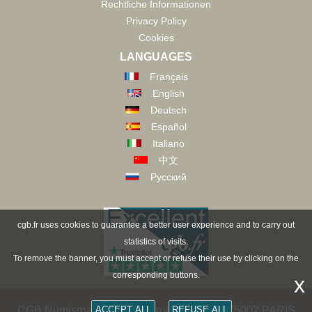
Rechtliche Informationen
Privacy Policy
Cookies
LANGUAGES
Français
English
Deutsch
Español
Italiano
中文
Русский
cgb.fr uses cookies to guarantee a better user experience and to carry out
statistics of visits.
To remove the banner, you must accept or refuse their use by clicking on the
corresponding buttons.
x
CGB Numismatik Paris - 36 rue Vivienne - 75002 PARIS
ACCEPT ALL
REFUSE ALL