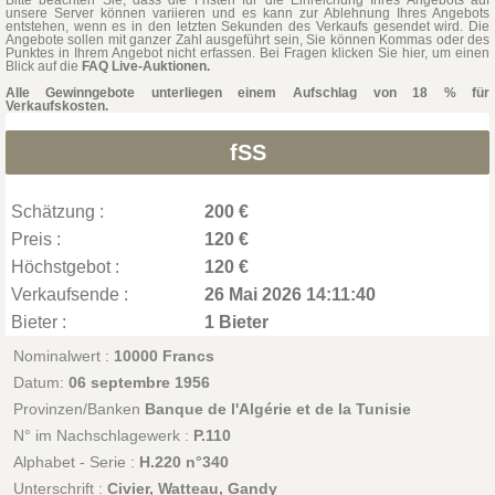
Bitte beachten Sie, dass die Fristen für die Einreichung Ihres Angebots auf
unsere Server können variieren und es kann zur Ablehnung Ihres Angebots
entstehen, wenn es in den letzten Sekunden des Verkaufs gesendet wird. Die
Angebote sollen mit ganzer Zahl ausgeführt sein, Sie können Kommas oder des
Punktes in Ihrem Angebot nicht erfassen. Bei Fragen klicken Sie hier, um einen
Blick auf die
FAQ Live-Auktionen.
Alle Gewinngebote unterliegen einem Aufschlag von 18 % für
Verkaufskosten.
fSS
Schätzung :
200 €
Preis :
120 €
Höchstgebot :
120 €
Verkaufsende :
26 Mai 2026 14:11:40
Bieter :
1 Bieter
Nominalwert :
10000 Francs
Datum:
06 septembre 1956
Provinzen/Banken
Banque de l'Algérie et de la Tunisie
N° im Nachschlagewerk :
P.110
Alphabet - Serie :
H.220 n°340
Unterschrift :
Civier, Watteau, Gandy