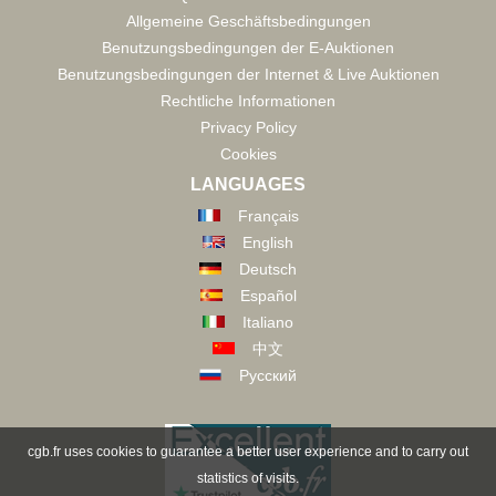
Allgemeine Geschäftsbedingungen
Benutzungsbedingungen der E-Auktionen
Benutzungsbedingungen der Internet & Live Auktionen
Rechtliche Informationen
Privacy Policy
Cookies
LANGUAGES
Français
English
Deutsch
Español
Italiano
中文
Русский
cgb.fr uses cookies to guarantee a better user experience and to carry out
statistics of visits.