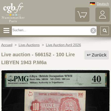
Deutsch
Accueil
>
Live-Auctions
>
Live Auction Avril 2026
Live auction - 566152
-
100 Lire
Zurück
LIBYEN 1943 P.M6a