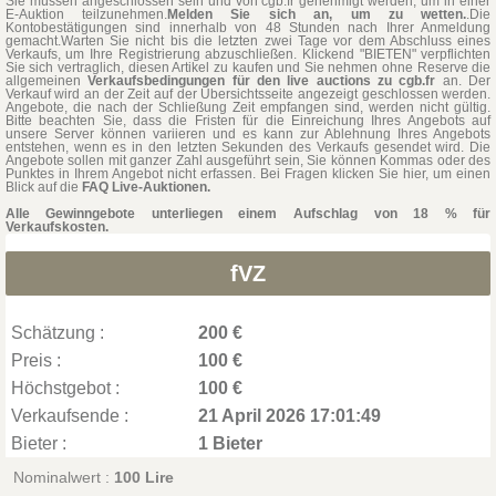
Sie müssen angeschlossen sein und von cgb.fr genehmigt werden, um in einer
E-Auktion teilzunehmen.
Melden Sie sich an, um zu wetten.
.Die
Kontobestätigungen sind innerhalb von 48 Stunden nach Ihrer Anmeldung
gemacht.Warten Sie nicht bis die letzten zwei Tage vor dem Abschluss eines
Verkaufs, um Ihre Registrierung abzuschließen. Klickend "BIETEN" verpflichten
Sie sich vertraglich, diesen Artikel zu kaufen und Sie nehmen ohne Reserve die
allgemeinen
Verkaufsbedingungen für den live auctions zu cgb.fr
an. Der
Verkauf wird an der Zeit auf der Übersichtsseite angezeigt geschlossen werden.
Angebote, die nach der Schließung Zeit empfangen sind, werden nicht gültig.
Bitte beachten Sie, dass die Fristen für die Einreichung Ihres Angebots auf
unsere Server können variieren und es kann zur Ablehnung Ihres Angebots
entstehen, wenn es in den letzten Sekunden des Verkaufs gesendet wird. Die
Angebote sollen mit ganzer Zahl ausgeführt sein, Sie können Kommas oder des
Punktes in Ihrem Angebot nicht erfassen. Bei Fragen klicken Sie hier, um einen
Blick auf die
FAQ Live-Auktionen.
Alle Gewinngebote unterliegen einem Aufschlag von 18 % für
Verkaufskosten.
fVZ
Schätzung :
200 €
Preis :
100 €
Höchstgebot :
100 €
Verkaufsende :
21 April 2026 17:01:49
Bieter :
1 Bieter
Nominalwert :
100 Lire