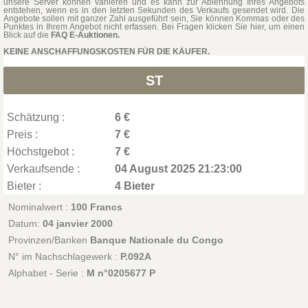
unsere Server können variieren und es kann zur Ablehnung Ihres Angebots
entstehen, wenn es in den letzten Sekunden des Verkaufs gesendet wird. Die
Angebote sollen mit ganzer Zahl ausgeführt sein, Sie können Kommas oder des
Punktes in Ihrem Angebot nicht erfassen. Bei Fragen klicken Sie hier, um einen
Blick auf die
FAQ E-Auktionen.
KEINE ANSCHAFFUNGSKOSTEN FÜR DIE KÄUFER.
ST
Schätzung :
6 €
Preis :
7 €
Höchstgebot :
7 €
Verkaufsende :
04 August 2025 21:23:00
Bieter :
4 Bieter
Nominalwert :
100 Francs
Datum:
04 janvier 2000
Provinzen/Banken
Banque Nationale du Congo
N° im Nachschlagewerk :
P.092A
Alphabet - Serie :
M n°0205677 P