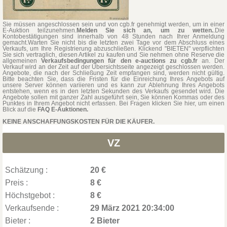
Sie müssen angeschlossen sein und von cgb.fr genehmigt werden, um in einer
E-Auktion teilzunehmen.
Melden Sie sich an, um zu wetten.
.Die
Kontobestätigungen sind innerhalb von 48 Stunden nach Ihrer Anmeldung
gemacht.Warten Sie nicht bis die letzten zwei Tage vor dem Abschluss eines
Verkaufs, um Ihre Registrierung abzuschließen. Klickend "BIETEN" verpflichten
Sie sich vertraglich, diesen Artikel zu kaufen und Sie nehmen ohne Reserve die
allgemeinen
Verkaufsbedingungen für den e-auctions zu cgb.fr
an. Der
Verkauf wird an der Zeit auf der Übersichtsseite angezeigt geschlossen werden.
Angebote, die nach der Schließung Zeit empfangen sind, werden nicht gültig.
Bitte beachten Sie, dass die Fristen für die Einreichung Ihres Angebots auf
unsere Server können variieren und es kann zur Ablehnung Ihres Angebots
entstehen, wenn es in den letzten Sekunden des Verkaufs gesendet wird. Die
Angebote sollen mit ganzer Zahl ausgeführt sein, Sie können Kommas oder des
Punktes in Ihrem Angebot nicht erfassen. Bei Fragen klicken Sie hier, um einen
Blick auf die
FAQ E-Auktionen.
KEINE ANSCHAFFUNGSKOSTEN FÜR DIE KÄUFER.
VZ
Schätzung :
20 €
Preis :
8 €
Höchstgebot :
8 €
Verkaufsende :
29 März 2021 20:34:00
Bieter :
2 Bieter