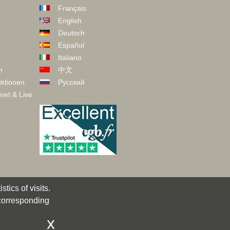
Français
English
Deutsch
Español
Italiano
n
中文
ktionen
Русский
net & Live
tics of visits.
 corresponding
x