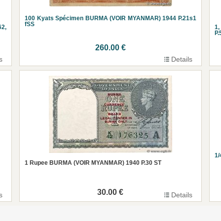
100 Kyats Spécimen BURMA (VOIR MYANMAR) 1944 P.21s1
fSS
62,
1,
P.
260.00 €
s
Details
1
1 Rupee BURMA (VOIR MYANMAR) 1940 P.30 ST
30.00 €
s
Details