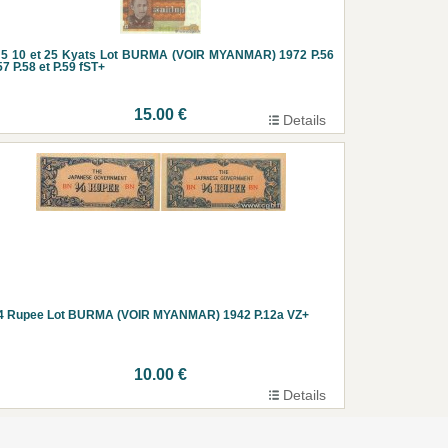
 5 10 et 25 Kyats Lot BURMA (VOIR MYANMAR) 1972 P.56
57 P.58 et P.59 fST+
15.00 €
Details
/4 Rupee Lot BURMA (VOIR MYANMAR) 1942 P.12a VZ+
10.00 €
Details