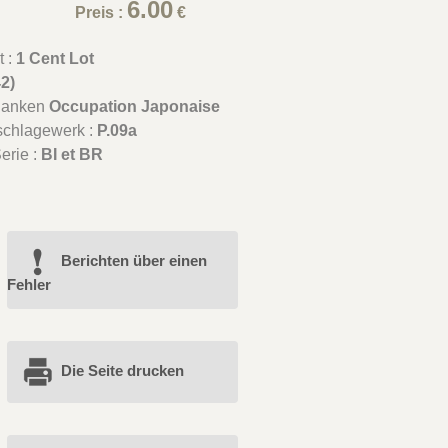
6.00
Preis :
€
t :
1 Cent Lot
42)
Banken
Occupation Japonaise
schlagewerk :
P.09a
erie :
BI et BR
Berichten über einen
Fehler
Die Seite drucken