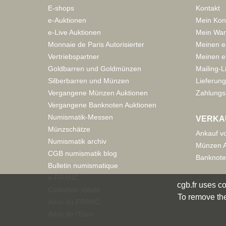
E-shops
Kontakt
e-Auktionen
Mein Kon
e-Live Auktionen
Mein War
Monnaie de Paris Autorisierter
Meinen e
Vertriebspartner
Meinen e-
Goldbarren und Goldmünzen
Mailing-L
Silberbarren und Münzen
Lieferung
Vergangene Münzen Auktionen
Zahlungs
Vergangene Banknoten Auktionen
Numismatik-Messen
VERKA
Münzschätze
Ankauf v
Numismatik archiv
Münzen A
CGB numismatik blog
Banknote
Bulletin numismatique
e-FRANC
cgb.fr uses co
Collection idéale
To remove the
Amis du FRANC
Amis de l'Euro