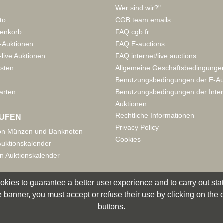
Wer sind wir?"
to
CGB team emails
enkorb
FAQ cgb.fr
-Auktionen
FAQ E-auctions
live Auktionen
FAQ internet/live auctions
isten
Allgemeine Geschäftsbedingunge
Benutzungsbedingungen der E-Au
arten
Benutzungsbedingungen der Inter
Auktionen
Rechtliche Informationen
UFEN
Privacy Policy
on Münzen und Banknoten
Cookies
uktionskalender
n Auktionskalender
okies to guarantee a better user experience and to carry out statis
 banner, you must accept or refuse their use by clicking on the
buttons.